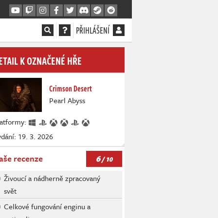
PŘIHLÁŠENÍ
ETAIL K OZNAČENÉ HŘE
Crimson Desert
Pearl Abyss
latformy:
dání: 19. 3. 2026
6
aše recenze
/ 10
Živoucí a nádherně zpracovaný
svět
Celkové fungování enginu a