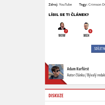
Zdroj:
YouTube
Tagy:
Crimson D
LÍBIL SE TI ČLÁNEK?
7
9
WOW
MEH
SDÍLET 
Adam Kurfürst
Autor článku / Bývalý redak
DISKUZE