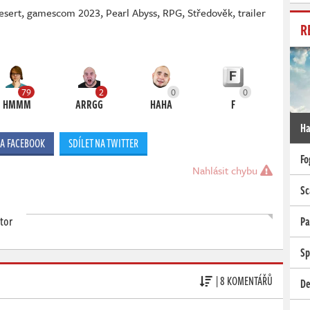
esert
,
gamescom 2023
,
Pearl Abyss
,
RPG
,
Středověk
,
trailer
R
79
2
0
0
HMMM
ARRGG
HAHA
F
Ha
NA FACEBOOK
SDÍLET NA TWITTER
Fo
Nahlásit chybu
Sc
tor
Pa
Sp
| 8 KOMENTÁŘŮ
De