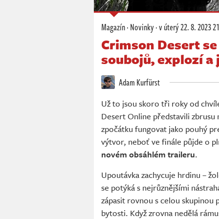
Magazín
·
Novinky
·
v úterý
22. 8. 2023 2
Crimson Desert se
soubojů, explozí a 
Adam Kurfürst
Už to jsou skoro tři roky od chv
Desert Online představili zbrus
zpočátku fungovat jako pouhý pr
výtvor, neboť ve finále půjde o
novém obsáhlém traileru
.
Upoutávka zachycuje hrdinu – žol
se potýká s nejrůznějšími nástra
zápasit rovnou s celou skupinou p
bytosti. Když zrovna nedělá rámus