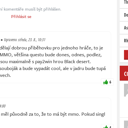
Th
ní komentáře musíš být přihlášen.
Do
Přihlásit se
As
Upraveno
středa, 23. 8., 10:31
Rh
ělají dobrou přiběhovku pro jednoho hráče, to je
o MMO, většina questu bude dones, odnes, podlez,
i jsou maximalně s pay2win hrou Black desert.
souboják a bude vypadát cool, ale v jadru bude tupá
C
ivech.
6
4:00
Já měl původně za to, že to má být mmo. Pokud singl
4