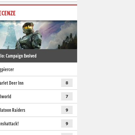
ECENZE
lo: Campaign Evolved
gpiercer
arlet Deer Inn
8
lworld
7
latoon Raiders
9
nshattack!
9