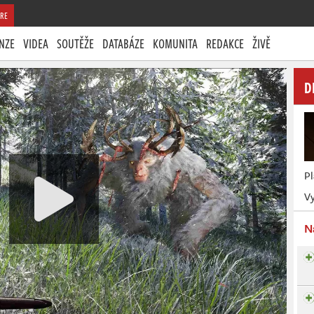
RE
NZE
VIDEA
SOUTĚŽE
DATABÁZE
KOMUNITA
REDAKCE
ŽIVĚ
D
P
Vy
N