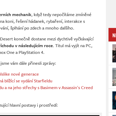
herních mechanik
, když tedy nepočítáme zmíněné
 na koni, řešení hádanek, rybaření, interakce s
ání, šplhání po zdech a mnoho dalšího.
N
 Desert konečně dostane mezi dychtivě vyčkávající
říchodu v následujícím roce
. Titul má vyjít na PC,
box One a PlayStation 4.
sme vám dále přinesli zprávy:
lslike nové generace
á blížící se vydání Starfieldu
du a na jeho střechy s Basimem v Assassin's Creed
jící hlavní postavy i prostředí: