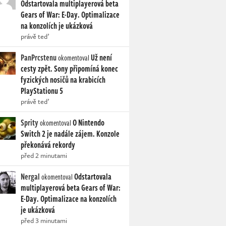
Odstartovala multiplayerová beta
Gears of War: E-Day. Optimalizace
na konzolích je ukázková
právě teď
PanPrcstenu
Už není
okomentoval
cesty zpět. Sony připomíná konec
fyzických nosičů na krabicích
PlayStationu 5
právě teď
Sprity
O Nintendo
okomentoval
Switch 2 je nadále zájem. Konzole
překonává rekordy
před 2 minutami
Nergal
Odstartovala
okomentoval
multiplayerová beta Gears of War:
E-Day. Optimalizace na konzolích
je ukázková
před 3 minutami