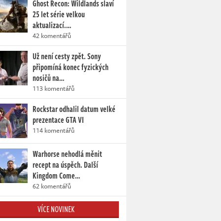
Ghost Recon: Wildlands slaví
25 let série velkou
aktualizací.…
42 komentářů
Už není cesty zpět. Sony
připomíná konec fyzických
nosičů na…
113 komentářů
Rockstar odhalil datum velké
prezentace GTA VI
114 komentářů
Warhorse nehodlá měnit
recept na úspěch. Další
Kingdom Come…
62 komentářů
VÍCE NOVINEK