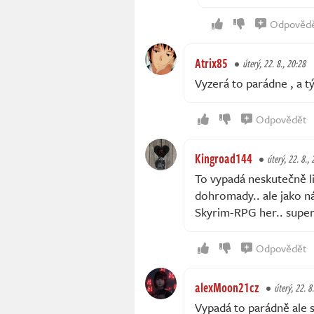
Odpověd
Atrix85
úterý, 22. 8., 20:28
Vyzerá to parádne , a t
Odpovědět
Kingroad144
úterý, 22. 8.,
To vypadá neskutečně li
dohromady.. ale jako ná
Skyrim-RPG her.. super
Odpovědět
alexMoon21cz
úterý, 22. 8
Vypadá to parádně ale s