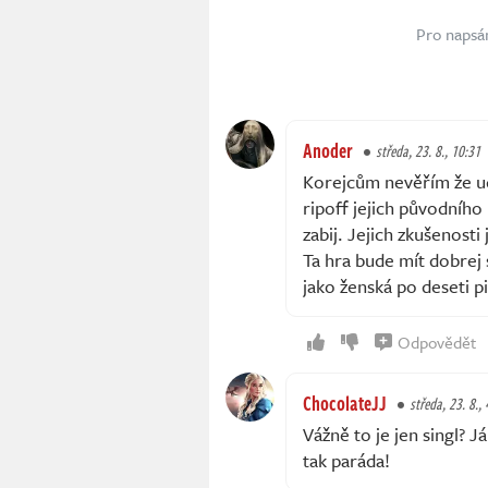
Pro napsá
Anoder
středa, 23. 8., 10:31
Korejcům nevěřím že ud
ripoff jejich původníh
zabij. Jejich zkušenost
Ta hra bude mít dobrej 
jako ženská po deseti p
Odpovědět
ChocolateJJ
středa, 23. 8., 
Vážně to je jen singl? 
tak paráda!