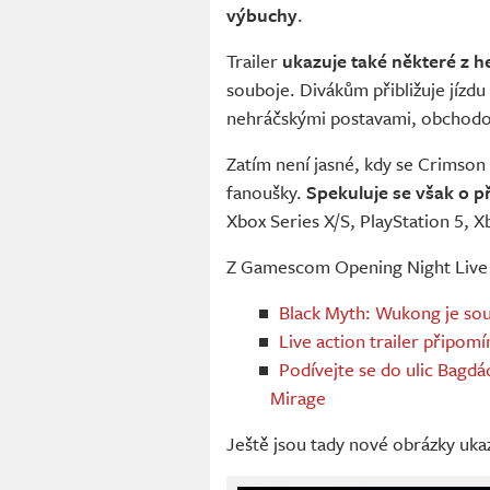
výbuchy
.
Trailer
ukazuje také některé z 
souboje. Divákům přibližuje jízdu
nehráčskými postavami, obchodov
Zatím není jasné, kdy se Crimson
fanoušky.
Spekuluje se však o p
Xbox Series X/S, PlayStation 5, X
Z Gamescom Opening Night Live j
Black Myth: Wukong je sou
Live action trailer připomín
Podívejte se do ulic Bagdá
Mirage
Ještě jsou tady nové obrázky ukazu