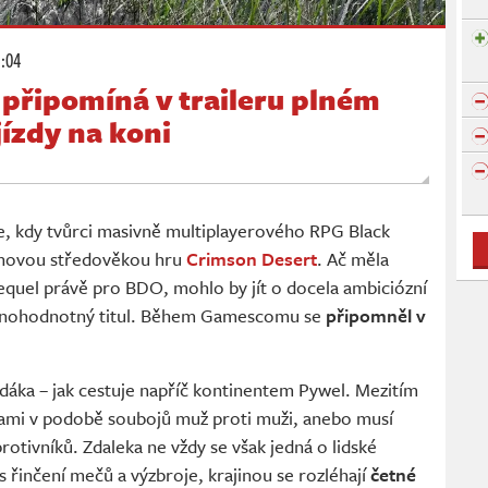
1:04
 připomíná v traileru plném
jízdy na koni
íle, kdy tvůrci masivně multiplayerového RPG Black
u novou středověkou hru
Crimson Desert
. Ač měla
equel právě pro BDO, mohlo by jít o docela ambiciózní
 plnohodnotný titul. Během Gamescomu se
připomněl v
dáka – jak cestuje napříč kontinentem Pywel. Mezitím
hami v podobě soubojů muž proti muži, anebo musí
rotivníků. Zdaleka ne vždy se však jedná o lidské
 řinčení mečů a výzbroje, krajinou se rozléhají
četné