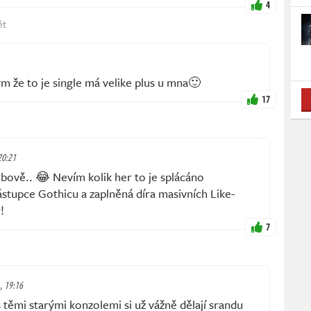
4
ět
ým že to je single má velike plus u mna🙂
17
 20:21
bově.. 😂 Nevím kolik her to je splácáno
stupce Gothicu a zaplněná díra masivních Like-
!
7
., 19:16
 těmi starými konzolemi si už vážně dělají srandu