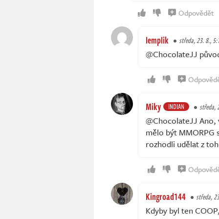
Odpovědět
lemplik
středa, 23. 8., 5:
@ChocolateJJ původní
Odpověd
Miky
INDIAN
středa, 
@ChocolateJJ Ano, v
mělo být MMORPG s r
rozhodli udělat z to
Odpověd
Kingroad144
středa, 23
Kdyby byl ten COOP, 