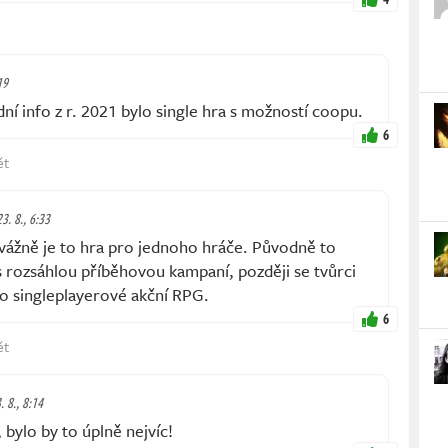
19
 info z r. 2021 bylo single hra s možností coopu.
6
ět
23. 8., 6:33
ážně je to hra pro jednoho hráče. Původně to
ozsáhlou příběhovou kampaní, později se tvůrci
ho singleplayerové akční RPG.
6
ět
. 8., 8:14
bylo by to úplně nejvíc!