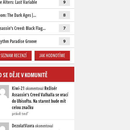
e Alters: Last Variable
9
om: The Dark Ages |…
8
sassin’s Creed: Black Flag…
7
ythm Paradise Groove
9
SEZNAM RECENZÍ
JAK HODNOTÍME
O SE DĚJE V KOMUNITĚ
Kiwi-21
Režisér
okomentoval
Assassin's Creed Valhalla se vrací
do Ubisoftu. Na starost bude mít
celou značku
právě teď
DezolatVavra
okomentoval