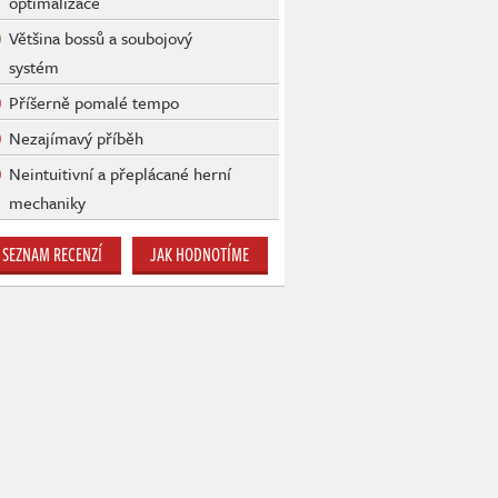
optimalizace
Většina bossů a soubojový
systém
Příšerně pomalé tempo
Nezajímavý příběh
Neintuitivní a přeplácané herní
mechaniky
SEZNAM RECENZÍ
JAK HODNOTÍME