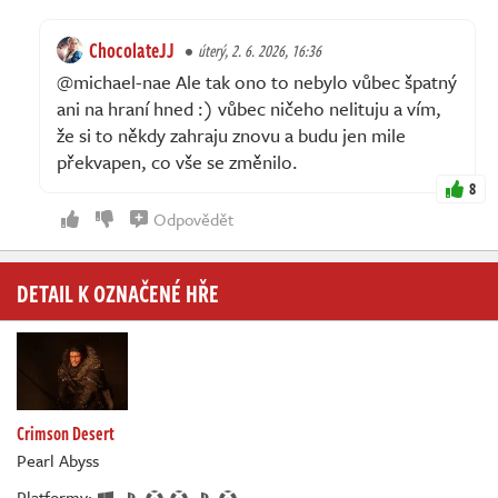
ChocolateJJ
úterý, 2. 6. 2026, 16:36
@michael-nae Ale tak ono to nebylo vůbec špatný
ani na hraní hned :) vůbec ničeho nelituju a vím,
že si to někdy zahraju znovu a budu jen mile
překvapen, co vše se změnilo.
8
Odpovědět
DETAIL K OZNAČENÉ HŘE
Crimson Desert
Pearl Abyss
Platformy: