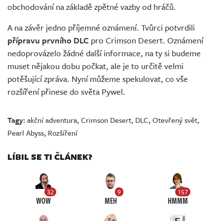
obchodování na základě zpětné vazby od hráčů.
A na závěr jedno příjemné oznámení. Tvůrci potvrdili
přípravu prvního DLC
pro Crimson Desert. Oznámení
nedoprovázelo žádné další informace, na ty si budeme
muset nějakou dobu počkat, ale je to určitě velmi
potěšující zpráva. Nyní můžeme spekulovat, co vše
rozšíření přinese do světa Pywel.
Tagy:
akční adventura
,
Crimson Desert
,
DLC
,
Otevřený svět
,
Pearl Abyss
,
Rozšíření
LÍBIL SE TI ČLÁNEK?
32
9
157
WOW
MEH
HMMM