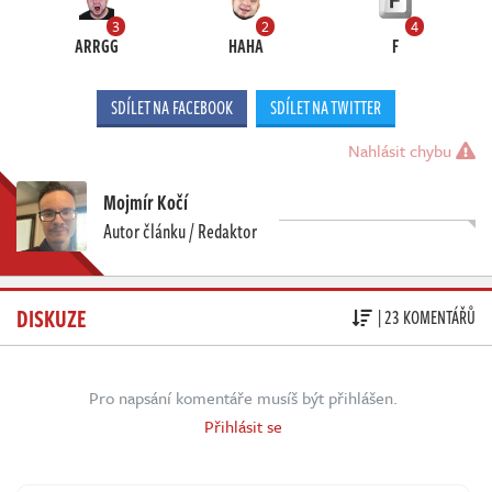
3
2
4
ARRGG
HAHA
F
SDÍLET NA FACEBOOK
SDÍLET NA TWITTER
Nahlásit chybu
Mojmír Kočí
Autor článku / Redaktor
DISKUZE
| 23 KOMENTÁŘŮ
Pro napsání komentáře musíš být přihlášen.
Přihlásit se