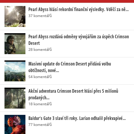
Pearl Abyss hlásí rekordní finanční výsledky. Vděčí za ně…
37 komentářů
Pearl Abyss rozdává odměny vývojářům za úspěch Crimson
Desert
28 komentářů
Masivní update do Crimson Desert přidává volbu
obtížnosti, nové…
54 komentářů
Akční adventura Crimson Desert hlásí přes 5 milionů
prodaných…
18 komentářů
Baldur's Gate 3 slaví tři roky. Larian odhalil překvapivé…
77 komentářů