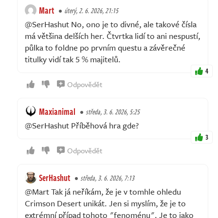
Mart
úterý, 2. 6. 2026, 21:15
@SerHashut No, ono je to divné, ale takové čísla
má většina delších her. Čtvrtka lidí to ani nespustí,
půlka to foldne po prvním questu a závěrečné
titulky vidí tak 5 % majitelů.
4
Odpovědět
Maxianimal
středa, 3. 6. 2026, 5:25
@SerHashut Příběhová hra gde?
3
Odpovědět
SerHashut
středa, 3. 6. 2026, 7:13
@Mart Tak já neříkám, že je v tomhle ohledu
Crimson Desert unikát. Jen si myslím, že je to
extrémní případ tohoto "fenoménu". Je to jako