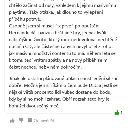
chtělo začínat od nuly, vzhledem k jejímu masivnímu
playtimu. Taky otázka, jak dlouho to vylepšení
příběhu potrvá.
Osobně jsem si musel "teprve" po opuštění
Hernandu dát pauzu a hrát jiné hry, jednak kvůli
nabitějšímu životu, který moc nedovoloval nechtěné
noční u CD, ale částečně i abych nevyhořel z toho,
jak masivní množství contentu to má. Během léta se
k tomu teď vrátím zpátky a na nový příběh se mi
čekat nechce, než v něm pokročím.
Jinak ale ostatní plánované oblasti soustředění sil zní
dobře. Možná jen si říkám o čem bude DLC a jestli se
nějaké větší procento lidí vůbec dostane do bodu,
kdy by si ho mohli zahrát. Obří rozsah této hry je
bohužel dvousečný meč.
4
Odpovědět