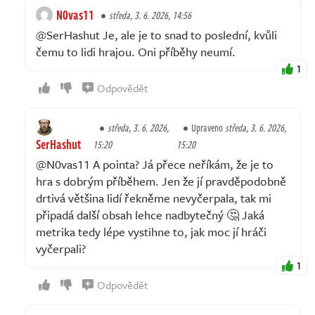
N0vas11
středa, 3. 6. 2026, 14:56
@SerHashut Je, ale je to snad to poslední, kvůli
čemu to lidi hrajou. Oni příběhy neumí.
1
Odpovědět
středa, 3. 6. 2026,
Upraveno
středa, 3. 6. 2026,
SerHashut
15:20
15:20
@N0vas11 A pointa? Já přece neříkám, že je to
hra s dobrým příběhem. Jen že jí pravděpodobně
drtivá většina lidí řekněme nevyčerpala, tak mi
připadá další obsah lehce nadbytečný 🤔 Jaká
metrika tedy lépe vystihne to, jak moc jí hráči
vyčerpali?
1
Odpovědět