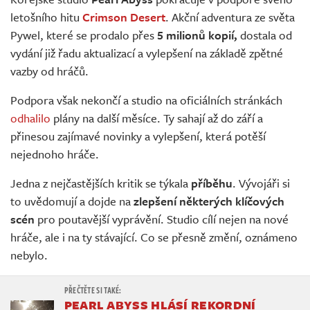
Živě
letošního hitu
Crimson Desert
. Akční adventura ze světa
Pywel, které se prodalo přes
5 milionů kopií,
dostala od
vydání již řadu aktualizací a vylepšení na základě zpětné
vazby od hráčů.
Podpora však nekončí a studio na oficiálních stránkách
odhalilo
plány na další měsíce. Ty sahají až do září a
přinesou zajímavé novinky a vylepšení, která potěší
nejednoho hráče.
Jedna z nejčastějších kritik se týkala
příběhu
. Vývojáři si
to uvědomují a dojde na
zlepšení některých klíčových
scén
pro poutavější vyprávění. Studio cílí nejen na nové
hráče, ale i na ty stávající. Co se přesně změní, oznámeno
nebylo.
PEARL ABYSS HLÁSÍ REKORDNÍ