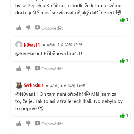
by se Pejsek a Kočička rozhodli, že k tomu svému
dortu ještě musí servírovat nějaký další dezert 🤣
3
Odpovědět
N0vas11
středa, 3. 6. 2026, 12:10
@SerHashut Příběhová hra? :D
1
Odpovědět
SerHashut
středa, 3. 6. 2026, 13:59
@N0vas11 On tam není příběh? 😱 Měl jsem za
to, že je. Tak to asi v trailerech lhali. No nebylo by
to poprvé 🤔
1
Odpovědět