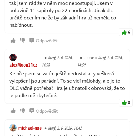
tak jsem rád že v něm moc nepostupuji. Jsem v
polovině 11 kapitoly po 225 hodinách. Jinak dlc
určitě ocením ne že by základní hra už neměla co
nabídnout.
6
Odpovědět
úterý, 2. 6. 2026,
Upraveno
úterý, 2. 6. 2026,
alexMoon21cz
14:58
14:59
Ke hře jsem se zatím ještě nedostal a ty veškerá
vylepšení jsou parádní. To se vidí málokdy, ale je to
DLC vážně potřeba? Hra je už natolik obrovská, že to
je podle mě zbytečné.
8
Odpovědět
michael-nae
úterý, 2. 6. 2026, 14:42