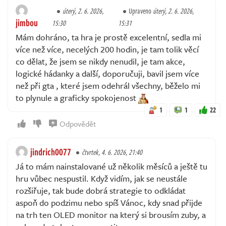
úterý, 2. 6. 2026,
Upraveno
úterý, 2. 6. 2026,
jimbou
15:30
15:31
Mám dohráno, ta hra je prostě excelentní, sedla mi
více než více, necelých 200 hodin, je tam tolik věcí
co dělat, že jsem se nikdy nenudil, je tam akce,
logické hádanky a další, doporučuji, bavil jsem více
než při gta , které jsem odehrál všechny, běželo mi
to plynule a graficky spokojenost
1
1
22
Odpovědět
jindrich0077
čtvrtek, 4. 6. 2026, 21:40
Já to mám nainstalované už několik měsíců a ještě tu
hru vůbec nespustil. Když vidím, jak se neustále
rozšiřuje, tak bude dobrá strategie to odkládat
aspoň do podzimu nebo spíš Vánoc, kdy snad přijde
na trh ten OLED monitor na který si brousím zuby, a