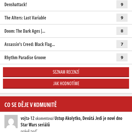
Denshattack!
9
The Alters: Last Variable
9
Doom: The Dark Ages |…
8
Assassin’s Creed: Black Flag…
7
Rhythm Paradise Groove
9
SEZNAM RECENZÍ
JAK HODNOTÍME
CO SE DĚJE V KOMUNITĚ
vojta-12
Ustup Akolytko, Devátá Jedi je nové dno
okomentoval
Star Wars seriálů
právě teď