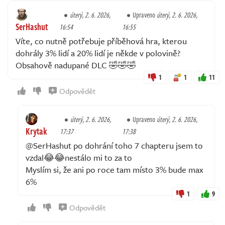
úterý, 2. 6. 2026,
Upraveno
úterý, 2. 6. 2026,
SerHashut
16:54
16:55
Víte, co nutně potřebuje příběhová hra, kterou
dohrály 3% lidí a 20% lidí je někde v polovině?
Obsahově nadupané DLC 🤣🤣🤣
1
1
11
Odpovědět
úterý, 2. 6. 2026,
Upraveno
úterý, 2. 6. 2026,
Krytak
17:37
17:38
@SerHashut po dohrání toho 7 chapteru jsem to
vzdal😂😂nestálo mi to za to
Myslím si, že ani po roce tam místo 3% bude max
6%
1
9
Odpovědět