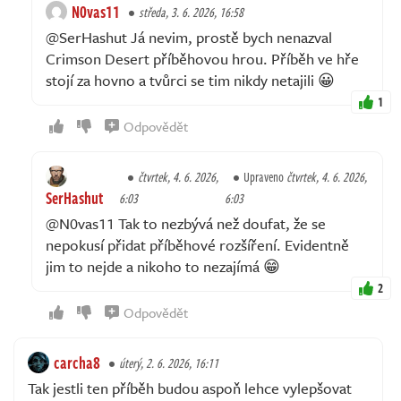
N0vas11
středa, 3. 6. 2026, 16:58
@SerHashut Já nevim, prostě bych nenazval
Crimson Desert příběhovou hrou. Příběh ve hře
stojí za hovno a tvůrci se tim nikdy netajili 😀
1
Odpovědět
čtvrtek, 4. 6. 2026,
Upraveno
čtvrtek, 4. 6. 2026,
SerHashut
6:03
6:03
@N0vas11 Tak to nezbývá než doufat, že se
nepokusí přidat příběhové rozšíření. Evidentně
jim to nejde a nikoho to nezajímá 😁
2
Odpovědět
carcha8
úterý, 2. 6. 2026, 16:11
Tak jestli ten příběh budou aspoň lehce vylepšovat