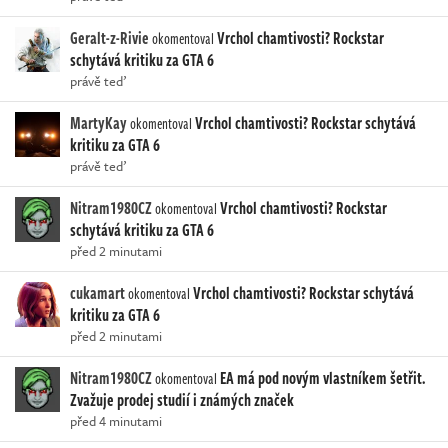
Geralt-z-Rivie
Vrchol chamtivosti? Rockstar
okomentoval
schytává kritiku za GTA 6
právě teď
MartyKay
Vrchol chamtivosti? Rockstar schytává
okomentoval
kritiku za GTA 6
právě teď
Nitram1980CZ
Vrchol chamtivosti? Rockstar
okomentoval
schytává kritiku za GTA 6
před 2 minutami
cukamart
Vrchol chamtivosti? Rockstar schytává
okomentoval
kritiku za GTA 6
před 2 minutami
Nitram1980CZ
EA má pod novým vlastníkem šetřit.
okomentoval
Zvažuje prodej studií i známých značek
před 4 minutami