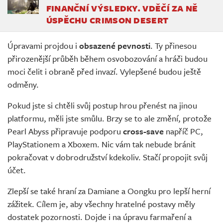
FINANČNÍ VÝSLEDKY. VDĚČÍ ZA NĚ
ÚSPĚCHU CRIMSON DESERT
Úpravami projdou i
obsazené pevnosti
. Ty přinesou
přirozenější průběh během osvobozování a hráči budou
moci čelit i obraně před invazí. Vylepšené budou ještě
odměny.
Pokud jste si chtěli svůj postup hrou přenést na jinou
platformu, měli jste smůlu. Brzy se to ale změní, protože
Pearl Abyss připravuje podporu
cross-save
napříč PC,
PlayStationem a Xboxem. Nic vám tak nebude bránit
pokračovat v dobrodružství kdekoliv. Stačí propojit svůj
účet.
Zlepší se také hraní za Damiane a Oongku pro lepší herní
zážitek. Cílem je, aby všechny hratelné postavy měly
dostatek pozornosti. Dojde i na úpravu farmaření a