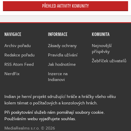
PŘEHLED AKTIVITY KOMUNITY
NAVIGACE
INFORMACE
KOMUNITA
Archiv pořadu
Zásady ochrany
Nejnovější
příspěvky
Redakce pořadu
Pravidla užívání
Žebříček uživatelů
RSS Atom Feed
Jak hodnotíme
NerdFix
Inzerce na
Indianovi
Indian je herní projekt sdružující hráče a hráčky všeho věku
kolem témat o počítačových a konzolových hrách.
Při poskytování služeb nám pomáhají soubory cookie.
Používáním webu vyjadřujete souhlas.
MediaRealms s.r.o.
© 2026