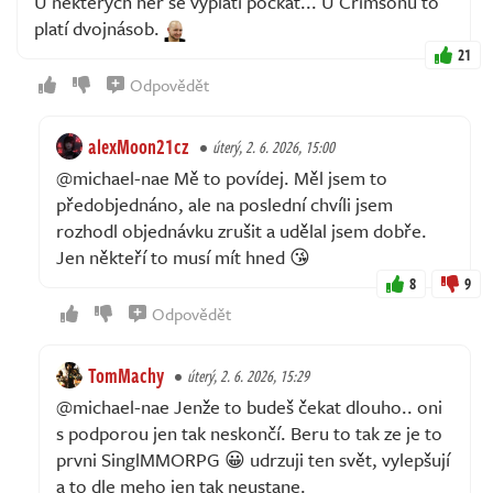
U některých her se vyplatí počkat... U Crimsonu to
platí dvojnásob.
21
Odpovědět
alexMoon21cz
úterý, 2. 6. 2026, 15:00
@michael-nae Mě to povídej. Měl jsem to
předobjednáno, ale na poslední chvíli jsem
rozhodl objednávku zrušit a udělal jsem dobře.
Jen někteří to musí mít hned 😘
8
9
Odpovědět
TomMachy
úterý, 2. 6. 2026, 15:29
@michael-nae Jenže to budeš čekat dlouho.. oni
s podporou jen tak neskončí. Beru to tak ze je to
prvni SinglMMORPG 😀 udrzuji ten svět, vylepšují
a to dle meho jen tak neustane.