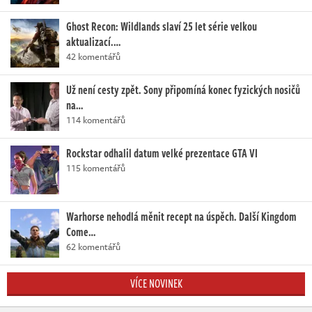
Ghost Recon: Wildlands slaví 25 let série velkou
aktualizací.…
42 komentářů
Už není cesty zpět. Sony připomíná konec fyzických nosičů
na…
114 komentářů
Rockstar odhalil datum velké prezentace GTA VI
115 komentářů
Warhorse nehodlá měnit recept na úspěch. Další Kingdom
Come…
62 komentářů
VÍCE NOVINEK