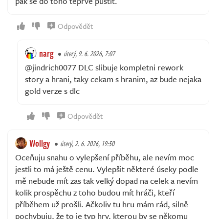
pak se do toho teprve pustit.
Odpovědět
narg
úterý, 9. 6. 2026, 7:07
@jindrich0077 DLC slibuje kompletni rework
story a hrani, taky cekam s hranim, az bude nejaka
gold verze s dlc
Odpovědět
Wollgy
úterý, 2. 6. 2026, 19:50
Oceňuju snahu o vylepšení příběhu, ale nevím moc
jestli to má ještě cenu. Vylepšit některé úseky podle
mě nebude mít zas tak velký dopad na celek a nevím
kolik prospěchu z toho budou mít hráči, kteří
příběhem už prošli. Ačkoliv tu hru mám rád, silně
pochybuju, že to je typ hry, kterou by se někomu