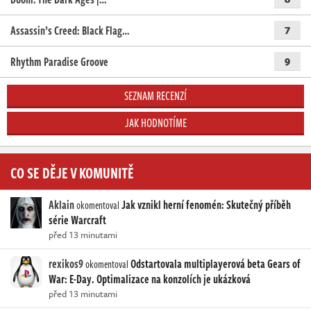
Assassin’s Creed: Black Flag…
7
Rhythm Paradise Groove
9
SEZNAM RECENZÍ
JAK HODNOTÍME
CO SE DĚJE V KOMUNITĚ
Aklain
Jak vznikl herní fenomén: Skutečný příběh
okomentoval
série Warcraft
před 13 minutami
rexikos9
Odstartovala multiplayerová beta Gears of
okomentoval
War: E-Day. Optimalizace na konzolích je ukázková
před 13 minutami