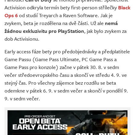
Živě
Activision odkryla termín bety first-person střílečky
Black
Ops 6
od studií Treyarch a Raven Software. Jak je
zvykem, beta je rozdělena na dvě části. Už ale
nemá
žádnou exkluzivitu pro PlayStation
, jak bylo zvykem za
dob Activisionu.
Early access fáze bety pro předobjednávky a předplatitele
Game Passu (Game Pass Ultimate, PC Game Pass a
Game Pass pro konzole) začne v pátek 30. 8. v sedm
večer středoevropského času a skončí ve středu 4. 9. ve
stejný čas. Pro všechny zájemce bez rozdílu se beta
odemkne v pátek 6. 9. v sedm večer a skončí v pondělí 9.
9. v sedm večer.