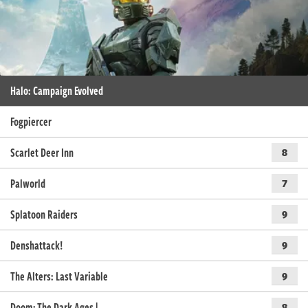
Halo: Campaign Evolved
Fogpiercer
Scarlet Deer Inn
8
Palworld
7
Splatoon Raiders
9
Denshattack!
9
The Alters: Last Variable
9
Doom: The Dark Ages |…
8