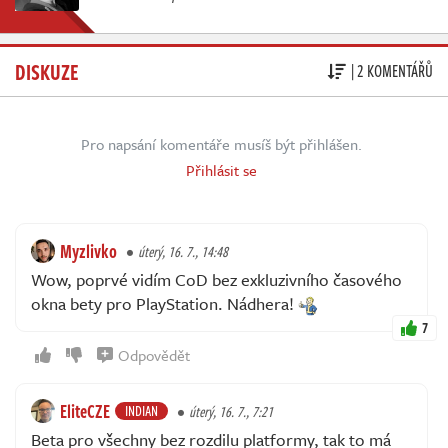
DISKUZE
| 2 KOMENTÁŘŮ
Pro napsání komentáře musíš být přihlášen.
Přihlásit se
Myzlivko
úterý, 16. 7., 14:48
Wow, poprvé vidím CoD bez exkluzivního časového
okna bety pro PlayStation. Nádhera!
7
Odpovědět
EliteCZE
INDIAN
úterý, 16. 7., 7:21
Beta pro všechny bez rozdilu platformy, tak to má