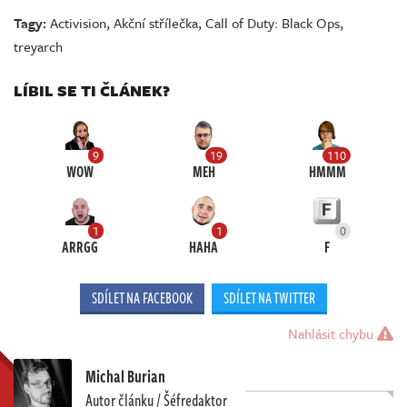
Tagy:
Activision
,
Akční střílečka
,
Call of Duty: Black Ops
,
treyarch
LÍBIL SE TI ČLÁNEK?
9
19
110
WOW
MEH
HMMM
1
1
0
ARRGG
HAHA
F
SDÍLET NA FACEBOOK
SDÍLET NA TWITTER
Nahlásit chybu
Michal Burian
Autor článku / Šéfredaktor