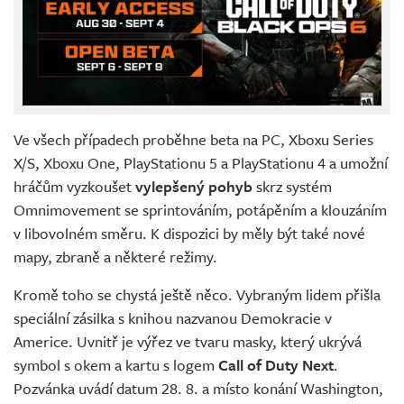
Ve všech případech proběhne beta na PC, Xboxu Series
X/S, Xboxu One, PlayStationu 5 a PlayStationu 4 a umožní
hráčům vyzkoušet
vylepšený pohyb
skrz systém
Omnimovement se sprintováním, potápěním a klouzáním
v libovolném směru. K dispozici by měly být také nové
mapy, zbraně a některé režimy.
Kromě toho se chystá ještě něco. Vybraným lidem přišla
speciální zásilka s knihou nazvanou Demokracie v
Americe. Uvnitř je výřez ve tvaru masky, který ukrývá
symbol s okem a kartu s logem
Call of Duty Next
.
Pozvánka uvádí datum 28. 8. a místo konání Washington,