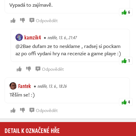
Vypadá to zajímavě.
6
Odpovědět
kamzik4
neděle, 13. 6., 21:47
@2Bae dufam ze to nesklame , radsej si pockam
az po offi vydani hry na recenzie a game playe :)
1
Odpovědět
Fantek
neděle, 13. 6., 18:26
Těším se! :)
4
Odpovědět
DETAIL K OZNAČENÉ HŘE