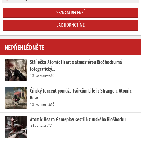
SEZNAM RECENZÍ
JAK HODNOTÍME
NEPŘEHLÉDNĚTE
Střílečka Atomic Heart s atmosférou BioShocku má
fotografický…
13 komentářů
Čínský Tencent pomůže tvůrcům Life is Strange a Atomic
Heart
13 komentářů
Atomic Heart: Gameplay sestřih z ruského BioShocku
3 komentářů