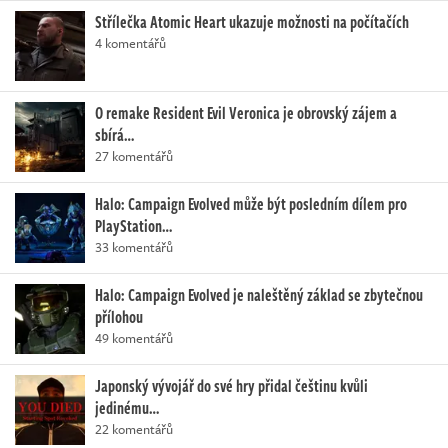
Střílečka Atomic Heart ukazuje možnosti na počítačích
4 komentářů
O remake Resident Evil Veronica je obrovský zájem a
sbírá…
27 komentářů
Halo: Campaign Evolved může být posledním dílem pro
PlayStation…
33 komentářů
Halo: Campaign Evolved je naleštěný základ se zbytečnou
přílohou
49 komentářů
Japonský vývojář do své hry přidal češtinu kvůli
jedinému…
22 komentářů