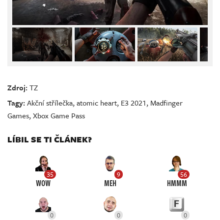
Zdroj:
TZ
Tagy:
Akční střílečka
,
atomic heart
,
E3 2021
,
Madfinger
Games
,
Xbox Game Pass
LÍBIL SE TI ČLÁNEK?
35
9
56
WOW
MEH
HMMM
0
0
0