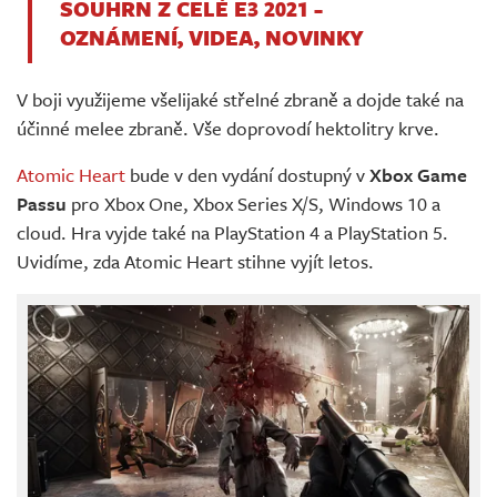
SOUHRN Z CELÉ E3 2021 -
OZNÁMENÍ, VIDEA, NOVINKY
V boji využijeme všelijaké střelné zbraně a dojde také na
účinné melee zbraně. Vše doprovodí hektolitry krve.
Atomic Heart
bude v den vydání dostupný v
Xbox Game
Passu
pro Xbox One, Xbox Series X/S, Windows 10 a
cloud. Hra vyjde také na PlayStation 4 a PlayStation 5.
Uvidíme, zda Atomic Heart stihne vyjít letos.