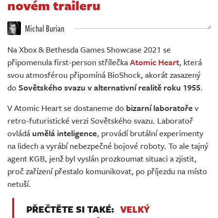
novém traileru
Živě
Michal Burian
Na Xbox & Bethesda Games Showcase 2021 se
připomenula first-person střílečka
Atomic Heart
, která
svou atmosférou připomíná BioShock, akorát zasazený
do
Sovětského svazu v alternativní realitě roku 1955
.
V Atomic Heart se dostaneme do
bizarní laboratoře
v
retro-futuristické verzi Sovětského svazu. Laboratoř
ovládá
umělá inteligence
, provádí brutální experimenty
na lidech a vyrábí nebezpečné bojové roboty. To ale tajný
agent KGB, jenž byl vyslán prozkoumat situaci a zjistit,
proč zařízení přestalo komunikovat, po příjezdu na místo
netuší.
PŘEČTĚTE SI TAKÉ:
VELKÝ