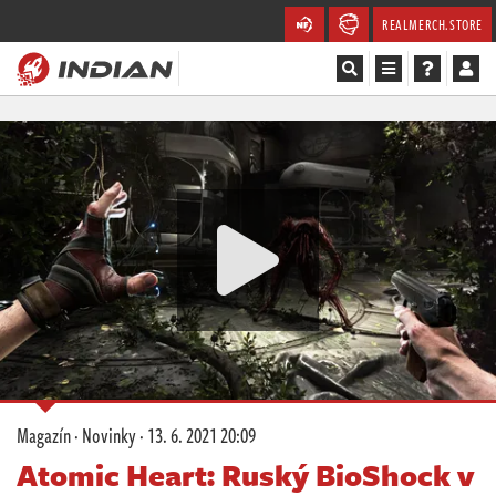
REALMERCH.STORE
Magazín
Recenze
Videa
Soutěže
Databáze
Komunita
Magazín
·
Novinky
·
13. 6. 2021 20:09
Redakce
Atomic Heart: Ruský BioShock v