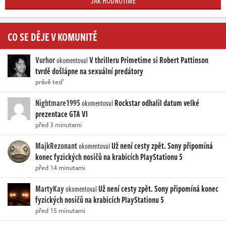
JAK HODNOTÍME
CO SE DĚJE V KOMUNITĚ
Vurhor
V thrilleru Primetime si Robert Pattinson
okomentoval
tvrdě došlápne na sexuální predátory
právě teď
Nightmare1995
Rockstar odhalil datum velké
okomentoval
prezentace GTA VI
před 3 minutami
MajkRezonant
Už není cesty zpět. Sony připomíná
okomentoval
konec fyzických nosičů na krabicích PlayStationu 5
před 14 minutami
MartyKay
Už není cesty zpět. Sony připomíná konec
okomentoval
fyzických nosičů na krabicích PlayStationu 5
před 15 minutami