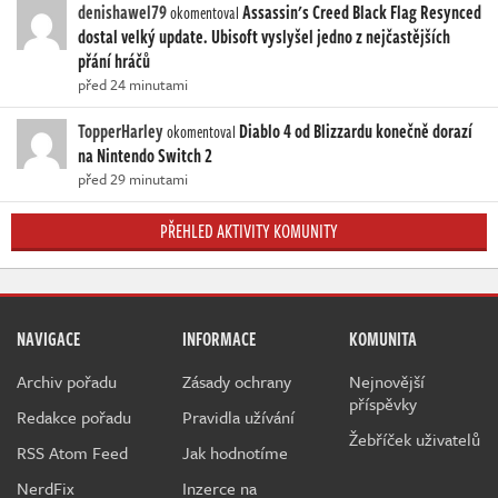
denishawel79
Assassin's Creed Black Flag Resynced
okomentoval
dostal velký update. Ubisoft vyslyšel jedno z nejčastějších
přání hráčů
před 24 minutami
TopperHarley
Diablo 4 od Blizzardu konečně dorazí
okomentoval
na Nintendo Switch 2
před 29 minutami
PŘEHLED AKTIVITY KOMUNITY
NAVIGACE
INFORMACE
KOMUNITA
Archiv pořadu
Zásady ochrany
Nejnovější
příspěvky
Redakce pořadu
Pravidla užívání
Žebříček uživatelů
RSS Atom Feed
Jak hodnotíme
NerdFix
Inzerce na