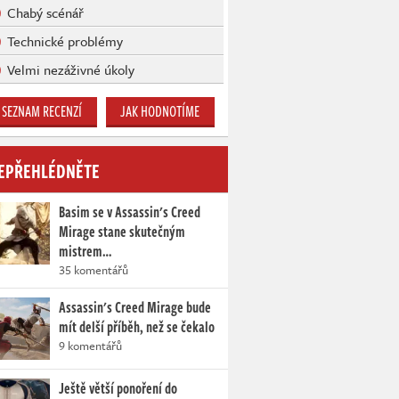
Chabý scénář
Technické problémy
Velmi nezáživné úkoly
SEZNAM RECENZÍ
JAK HODNOTÍME
EPŘEHLÉDNĚTE
Basim se v Assassin's Creed
Mirage stane skutečným
mistrem…
35 komentářů
Assassin's Creed Mirage bude
mít delší příběh, než se čekalo
9 komentářů
Ještě větší ponoření do