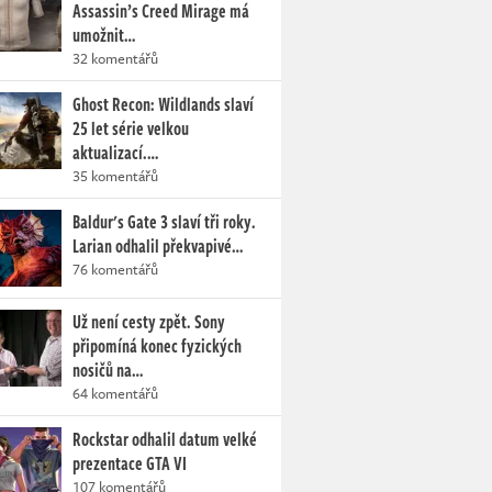
Assassin’s Creed Mirage má
umožnit…
32 komentářů
Ghost Recon: Wildlands slaví
25 let série velkou
aktualizací.…
35 komentářů
Baldur's Gate 3 slaví tři roky.
Larian odhalil překvapivé…
76 komentářů
Už není cesty zpět. Sony
připomíná konec fyzických
nosičů na…
64 komentářů
Rockstar odhalil datum velké
prezentace GTA VI
107 komentářů