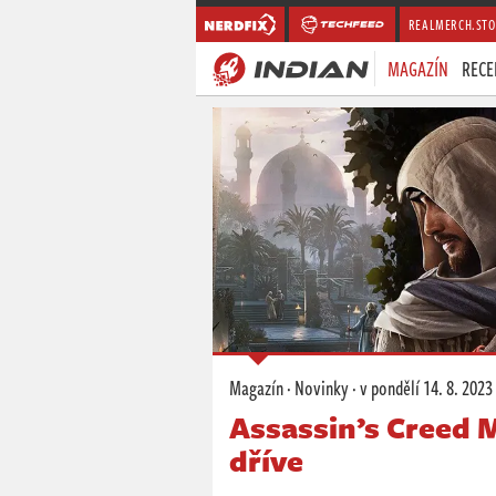
REALMERCH.STO
MAGAZÍN
RECE
Magazín
·
Novinky
·
v pondělí
14. 8. 2023
Assassin’s Creed M
dříve