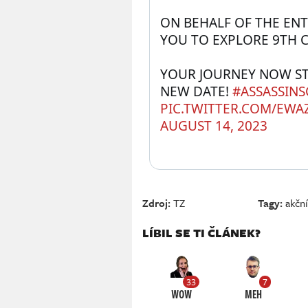
ON BEHALF OF THE ENTI
YOU TO EXPLORE 9TH 
YOUR JOURNEY NOW STA
NEW DATE! 
#ASSASSIN
PIC.TWITTER.COM/EWAZ
AUGUST 14, 2023
Zdroj:
TZ
Tagy:
akčn
LÍBIL SE TI ČLÁNEK?
33
7
WOW
MEH