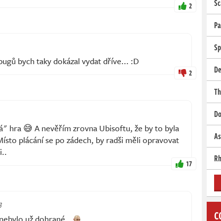
Sc
2
Pa
Sp
ugů bych taky dokázal vydat dříve... :D
De
2
Th
Do
á" hra 😅 A nevěřím zrovna Ubisoftu, že by to byla
As
Místo plácání se po zádech, by radši měli opravovat
i..
Rh
17
3
C
 nebylo už dohrané..