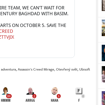
RE TEAM, WE CAN'T WAIT FOR 
CENTURY BAGHDAD WITH BASIM.
RTS ON OCTOBER 5. SAVE THE 
SCREED
TTVJIX
í adventura
,
Assassin's Creed Mirage
,
Otevřený svět
,
Ubisoft
89
2
5
0
HMMM
ARRGG
HAHA
F