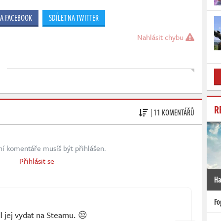
NA FACEBOOK
SDÍLET NA TWITTER
Nahlásit chybu
R
| 11 KOMENTÁŘŮ
ní komentáře musíš být přihlášen.
Přihlásit se
Ha
Fo
l jej vydat na Steamu. 😒