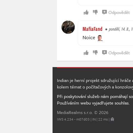
Odpovědět
MafiaFand
pondělí, 14. 8., 
Noice
Odpovědět
Indian je herní projekt sdružující hráče
kolem témat o počítačových a konzolov
Při poskytování služeb nám pomáhají so
Používáním webu vyjadřujete souhlas.
MediaRealms s.r.o.
© 2026
IWS 4.234 - m07d03 | IN | 22 ms |