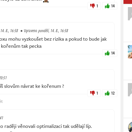
1
14
 14. 8., 16:58
Upraveno
pondělí, 14. 8., 16:58
oxu mohu vyzkoušet bez rizika a pokud to bude jak
ke kořenům tak pecka
14
20:51
íš slovům návrat ke kořenum ?
1
12
ět
:41
 raději věnovali optimalizaci tak udělají líp.