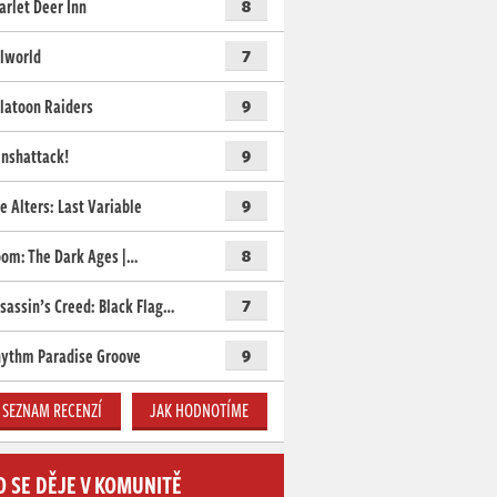
arlet Deer Inn
8
lworld
7
latoon Raiders
9
nshattack!
9
e Alters: Last Variable
9
om: The Dark Ages |…
8
sassin’s Creed: Black Flag…
7
ythm Paradise Groove
9
SEZNAM RECENZÍ
JAK HODNOTÍME
O SE DĚJE V KOMUNITĚ