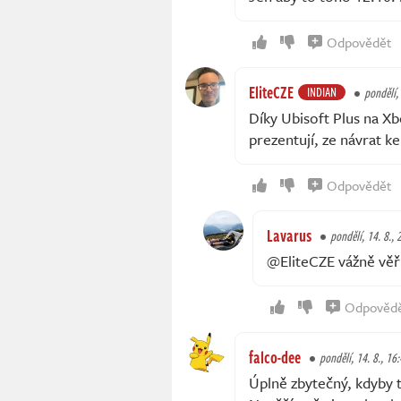
Odpovědět
EliteCZE
INDIAN
pondělí,
Díky Ubisoft Plus na Xb
prezentují, ze návrat 
Odpovědět
Lavarus
pondělí, 14. 8., 
@EliteCZE vážně věř
Odpověd
falco-dee
pondělí, 14. 8., 16
Úplně zbytečný, kdyby to