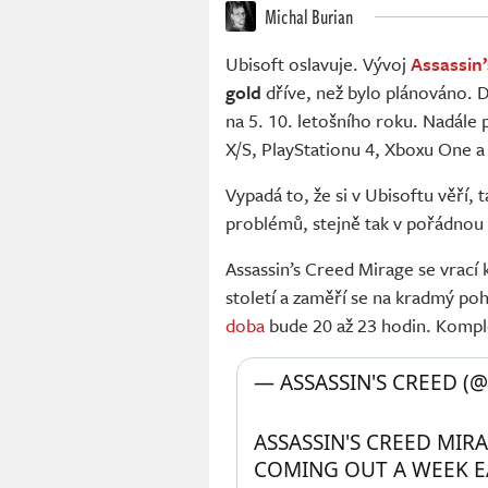
Michal Burian
Ubisoft oslavuje. Vývoj
Assassin
gold
dříve, než bylo plánováno. 
na 5. 10. letošního roku. Nadále p
X/S, PlayStationu 4, Xboxu One a
Vypadá to, že si v Ubisoftu věří,
problémů, stejně tak v pořádnou 
Assassin’s Creed Mirage se vrac
století a zaměří se na kradmý po
doba
bude 20 až 23 hodin. Komple
— ASSASSIN'S CREED (
ASSASSIN'S CREED MIR
COMING OUT A WEEK EA