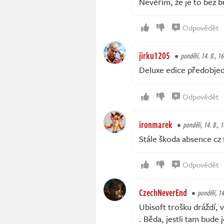
Nevěřím, že je to bez 
Odpovědět
jirku1205
pondělí, 14. 8., 1
Deluxe edice předobjed
Odpovědět
ironmarek
pondělí, 14. 8., 
Stále škoda absence cz 
Odpovědět
CzechNeverEnd
pondělí, 14
Ubisoft trošku dráždí, 
. Běda, jestli tam bude 