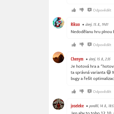
Odpovědět
Rikuo
úterý, 15. 8., 19:01
Nedodělanu hru plnou b
Odpovědět
Chenym
úterý, 15. 8., 2:35
Je hotová hra a "hotov
ta správná varianta 😃 
bugy a řešit optimalizac
Odpovědět
joseleke
pondělí, 14. 8., 18:5
Jen aby to toho 12.10.