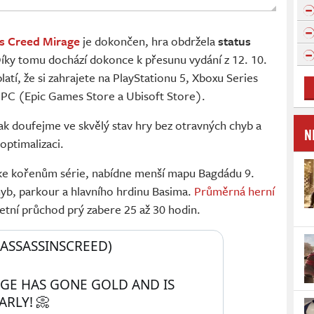
’s Creed Mirage
je dokončen, hra obdržela
status
Díky tomu dochází dokonce k přesunu vydání z 12. 10.
latí, že si zahrajete na PlayStationu 5, Xboxu Series
 PC (Epic Games Store a Ubisoft Store).
 tak doufejme ve skvělý stav hry bez otravných chyb a
N
optimalizaci.
í ke kořenům série, nabídne menší mapu Bagdádu 9.
hyb, parkour a hlavního hrdinu Basima.
Průměrná herní
tní průchod prý zabere 25 až 30 hodin.
@ASSASSINSCREED) 
AGE HAS GONE GOLD AND IS 
RLY! 📀