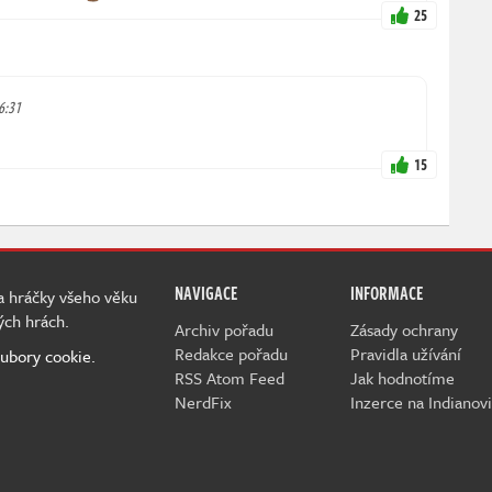
25
16:31
15
NAVIGACE
INFORMACE
 a hráčky všeho věku
ých hrách.
Archiv pořadu
Zásady ochrany
Redakce pořadu
Pravidla užívání
ubory cookie.
RSS Atom Feed
Jak hodnotíme
NerdFix
Inzerce na Indianovi