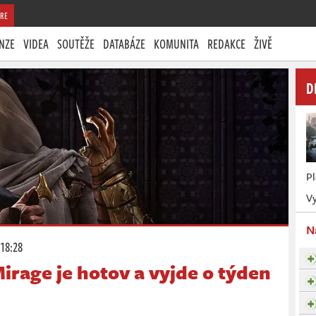
RE
NZE
VIDEA
SOUTĚŽE
DATABÁZE
KOMUNITA
REDAKCE
ŽIVĚ
D
P
Vy
N
 18:28
irage je hotov a vyjde o týden