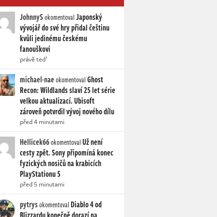
JohnnyS
Japonský
okomentoval
vývojář do své hry přidal češtinu
kvůli jedinému českému
fanouškovi
právě teď
michael-nae
Ghost
okomentoval
Recon: Wildlands slaví 25 let série
velkou aktualizací. Ubisoft
zároveň potvrdil vývoj nového dílu
před 4 minutami
Hellicek66
Už není
okomentoval
cesty zpět. Sony připomíná konec
fyzických nosičů na krabicích
PlayStationu 5
před 5 minutami
pytrys
Diablo 4 od
okomentoval
Blizzardu konečně dorazí na