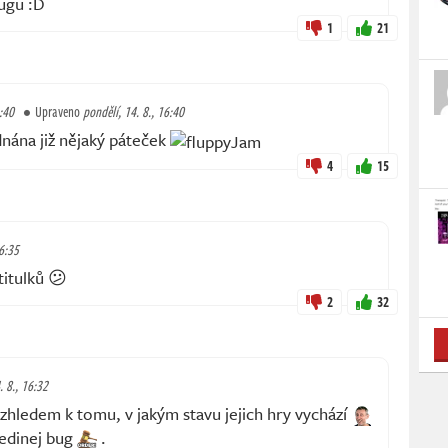
bugu :D
1
21
6:40
Upraveno
pondělí, 14. 8., 16:40
nána již nějaký páteček
4
15
16:35
titulků 😕
2
32
. 8., 16:32
vzhledem k tomu, v jakým stavu jejich hry vychází
jedinej bug
.