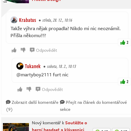
Krabatus
středa, 28. 12., 10:16
Takže výhra nějak propadla? Nikdo mi nic neoznámil.
Přišla někomu???
2
Odpovědět
Tukanek
sobota, 18. 2., 10:13
@martyboy2111 furt nic
2
Odpovědět
Zobrazit další komentáře
Přejít na článek do komentářové
(9)
sekce
Nový komentář k
Soutěžte o
herní headset a klávesnici