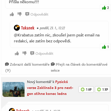
Přišla někomu???
2
Odpovědět
Tukanek
pondělí, 23. 1., 12:22
@Krabatus zatím nic, zkoušel jsem psát email na
redakci, ale zatím bez odpovědi.
1
Odpovědět
Zobrazit další komentáře
Přejít na článek do komentářové
(9)
sekce
Nový komentář k
Fyzická
verze Zaklínače 3 pro next-
1 AP
1 XP
gen stihne konec ledna