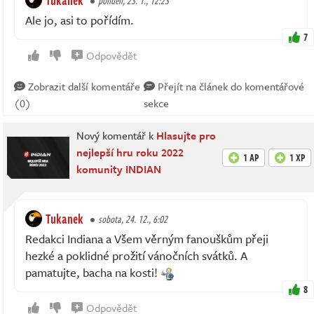
Tukanek
pondělí, 23. 1., 12:23
Ale jo, asi to pořídím.
7
Odpovědět
Zobrazit další komentáře
Přejít na článek do komentářové
(0)
sekce
Nový komentář k
Hlasujte pro
nejlepší hru roku 2022
1 AP
1 XP
komunity INDIAN
Tukanek
sobota, 24. 12., 6:02
Redakci Indiana a Všem věrným fanouškům přeji
hezké a poklidné prožití vánočních svátků. A
pamatujte, bacha na kosti!
8
Odpovědět