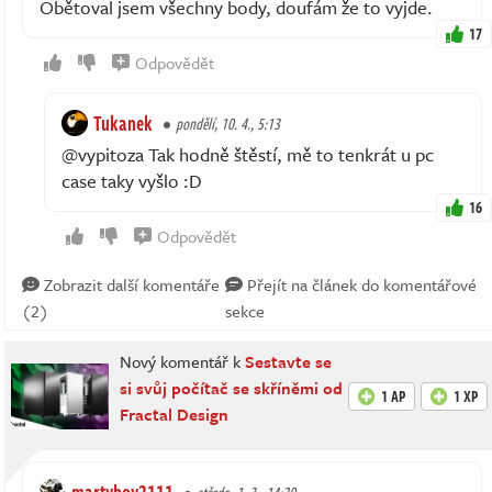
Obětoval jsem všechny body, doufám že to vyjde.
17
Odpovědět
Tukanek
pondělí, 10. 4., 5:13
@vypitoza Tak hodně štěstí, mě to tenkrát u pc
case taky vyšlo :D
16
Odpovědět
Zobrazit další komentáře
Přejít na článek do komentářové
(2)
sekce
Nový komentář k
Sestavte se
si svůj počítač se skříněmi od
1 AP
1 XP
Fractal Design