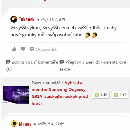
Tukanek
úterý, 11. 4., 6:01
2x vyšší výkon, 3x vyšší cena, 4x vyšší odběr, to aby
nové grafiky měli svůj osobní kabel
Odpovědět
Zobrazit další komentáře
Přejít na článek do komentářové
(0)
sekce
Nový komentář k
Vyhrajte
monitor Samsung Odyssey
1 AP
1 XP
G32A a získejte náskok před
hráči
Manas
neděle, 9. 4., 21:09