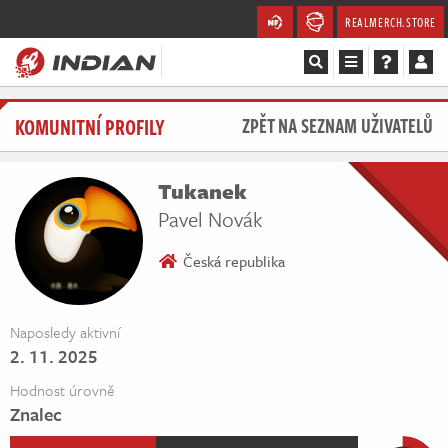
REALMERCH.STORE
Magazín
KOMUNITNÍ PROFILY
ZPĚT NA SEZNAM UŽIVATELŮ
Recenze
Tukanek
Videa
Pavel Novák
Soutěže
Česká republika
Databáze
Naposledy aktivní
2. 11. 2025
Komunita
Hodnost úrovně
Redakce
Znalec