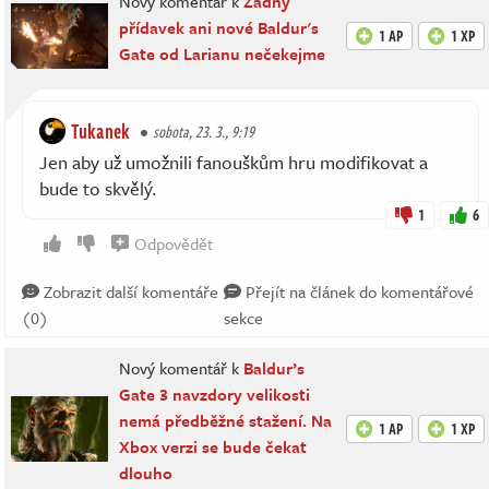
Nový komentář k
Žádný
přídavek ani nové Baldur's
1 AP
1 XP
Gate od Larianu nečekejme
Tukanek
sobota, 23. 3., 9:19
Jen aby už umožnili fanouškům hru modifikovat a
bude to skvělý.
1
6
Odpovědět
Zobrazit další komentáře
Přejít na článek do komentářové
(0)
sekce
Nový komentář k
Baldur’s
Gate 3 navzdory velikosti
nemá předběžné stažení. Na
1 AP
1 XP
Xbox verzi se bude čekat
dlouho