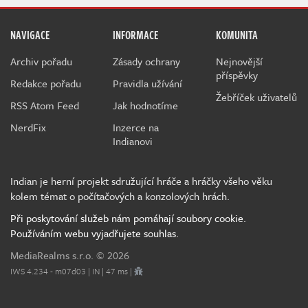
NAVIGACE
INFORMACE
KOMUNITA
Archiv pořadu
Zásady ochrany
Nejnovější
příspěvky
Redakce pořadu
Pravidla užívání
Žebříček uživatelů
RSS Atom Feed
Jak hodnotíme
NerdFix
Inzerce na
Indianovi
Indian je herní projekt sdružující hráče a hráčky všeho věku
kolem témat o počítačových a konzolových hrách.
Při poskytování služeb nám pomáhají soubory cookie.
Používáním webu vyjadřujete souhlas.
MediaRealms s.r.o.
© 2026
IWS 4.234 - m07d03 | IN | 47 ms |