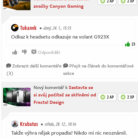
2 AP
2 XP
značky Canyon Gaming
Tukanek
úterý, 24. 1., 15:15
Odkaz k headsetu odkazuje na volant G923X
23
Odpovědět
Zobrazit další komentáře
Přejít na článek do komentářové
(3)
sekce
Nový komentář k
Sestavte se
si svůj počítač se skříněmi od
2 AP
2 XP
Fractal Design
Krabatus
středa, 28. 12., 10:16
Takže výhra nějak propadla? Nikdo mi nic neoznámil.