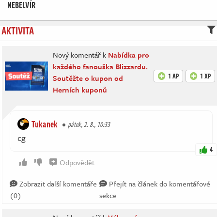
NEBELVÍR
AKTIVITA
Nový komentář k
Nabídka pro
každého fanouška Blizzardu.
1 AP
1 XP
Soutěžte o kupon od
Herních kuponů
Tukanek
pátek, 2. 8., 10:33
cg
4
Odpovědět
Zobrazit další komentáře
Přejít na článek do komentářové
(0)
sekce