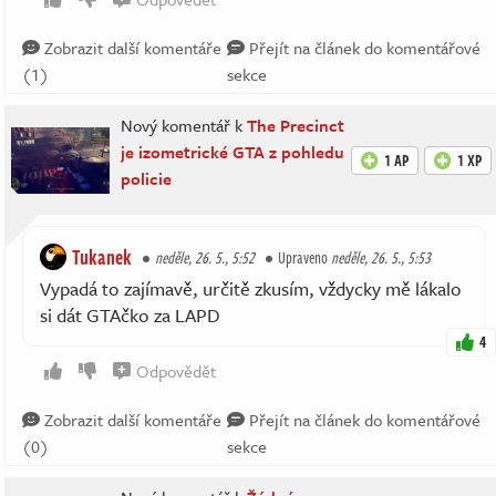
Zobrazit další komentáře
Přejít na článek do komentářové
(1)
sekce
Nový komentář k
The Precinct
je izometrické GTA z pohledu
1 AP
1 XP
policie
Tukanek
neděle, 26. 5., 5:52
Upraveno
neděle, 26. 5., 5:53
Vypadá to zajímavě, určitě zkusím, vždycky mě lákalo
si dát GTAčko za LAPD
4
Odpovědět
Zobrazit další komentáře
Přejít na článek do komentářové
(0)
sekce