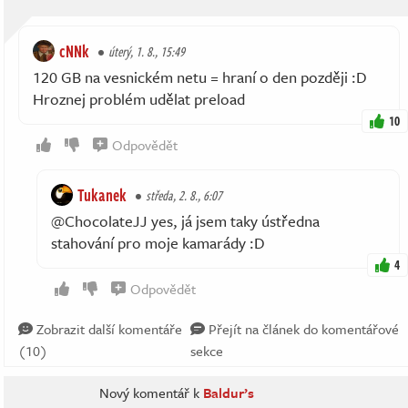
cNNk
úterý, 1. 8., 15:49
120 GB na vesnickém netu = hraní o den později :D
Hroznej problém udělat preload
10
Odpovědět
Tukanek
středa, 2. 8., 6:07
@ChocolateJJ yes, já jsem taky ústředna
stahování pro moje kamarády :D
4
Odpovědět
Zobrazit další komentáře
Přejít na článek do komentářové
(10)
sekce
Nový komentář k
Baldur’s