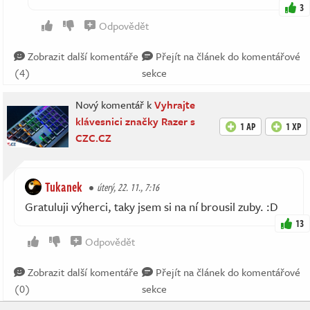
3
Odpovědět
Zobrazit další komentáře
Přejít na článek do komentářové
(4)
sekce
Nový komentář k
Vyhrajte
klávesnici značky Razer s
1 AP
1 XP
CZC.CZ
Tukanek
úterý, 22. 11., 7:16
Gratuluji výherci, taky jsem si na ní brousil zuby. :D
13
Odpovědět
Zobrazit další komentáře
Přejít na článek do komentářové
(0)
sekce