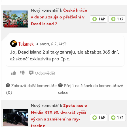
Nový komentář k
České hráče
v dubnu zaujalo přežívání v
1 AP
1 XP
Dead Island 2
Tukanek
sobota, 6. 5., 14:50
Jo, Dead Island 2 si taky zahraju, ale až tak za 365 dní,
až skončí exkluzivita pro Epic.
Odpovědět
Zobrazit další komentáře
Přejít na článek do komentářové
(0)
sekce
Nový komentář k
Spekulace o
Nvidia RTX 50: dvakrát vyšší
1 AP
1 XP
výkon a zaměření na ray-
tracing