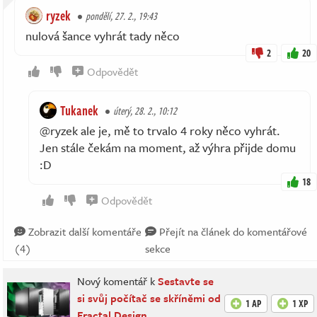
ryzek
pondělí, 27. 2., 19:43
nulová šance vyhrát tady něco
2
20
Odpovědět
Tukanek
úterý, 28. 2., 10:12
@ryzek ale je, mě to trvalo 4 roky něco vyhrát.
Jen stále čekám na moment, až výhra přijde domu
:D
18
Odpovědět
Zobrazit další komentáře
Přejít na článek do komentářové
(4)
sekce
Nový komentář k
Sestavte se
si svůj počítač se skříněmi od
1 AP
1 XP
Fractal Design