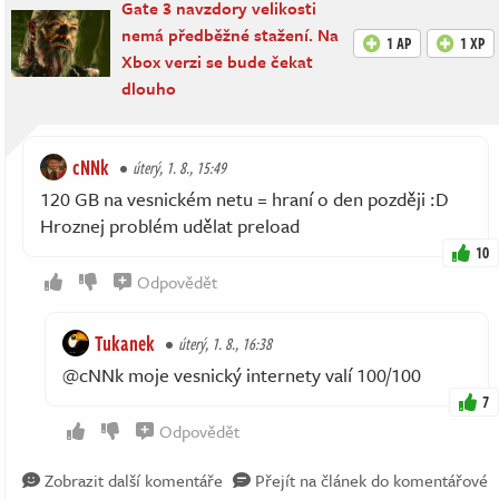
Gate 3 navzdory velikosti
nemá předběžné stažení. Na
1 AP
1 XP
Xbox verzi se bude čekat
dlouho
cNNk
úterý, 1. 8., 15:49
120 GB na vesnickém netu = hraní o den později :D
Hroznej problém udělat preload
10
Odpovědět
Tukanek
úterý, 1. 8., 16:38
@cNNk moje vesnický internety valí 100/100
7
Odpovědět
Zobrazit další komentáře
Přejít na článek do komentářové