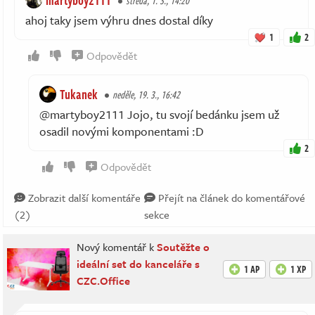
martyboy2111
středa, 1. 3., 14:20
ahoj taky jsem výhru dnes dostal díky
1
2
Odpovědět
Tukanek
neděle, 19. 3., 16:42
@martyboy2111 Jojo, tu svojí bedánku jsem už
osadil novými komponentami :D
2
Odpovědět
Zobrazit další komentáře
Přejít na článek do komentářové
(2)
sekce
Nový komentář k
Soutěžte o
ideální set do kanceláře s
1 AP
1 XP
CZC.Office