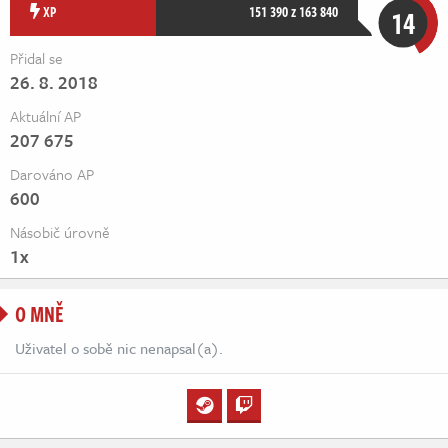
Živě
XP
151 390 z 163 840
14
Přidal se
26. 8. 2018
Aktuální AP
207 675
Darováno AP
600
Násobič úrovně
1x
O MNĚ
Uživatel o sobě nic nenapsal(a).