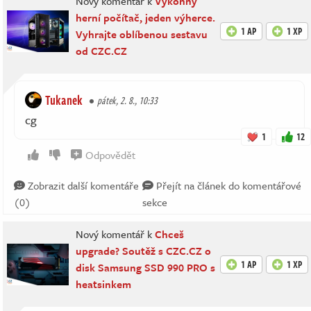
Nový komentář k
Výkonný
herní počítač, jeden výherce.
1 AP
1 XP
Vyhrajte oblíbenou sestavu
od CZC.CZ
Tukanek
pátek, 2. 8., 10:33
cg
1
12
Odpovědět
Zobrazit další komentáře
Přejít na článek do komentářové
(0)
sekce
Nový komentář k
Chceš
upgrade? Soutěž s CZC.CZ o
1 AP
1 XP
disk Samsung SSD 990 PRO s
heatsinkem