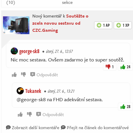
(10)
sekce
Nový komentář k
Soutěžte o
zcela novou sestavu od
1 AP
1 XP
CZC.Gaming
george-sk8
úterý, 27. 6., 12:57
Nic moc sestava. Ovšem zadarmo je to super soutěž.
1
24
Odpovědět
Tukanek
úterý, 27. 6., 13:21
@george-sk8 na FHD adekvátní sestava.
28
Odpovědět
Zobrazit další komentáře
Přejít na článek do komentářové