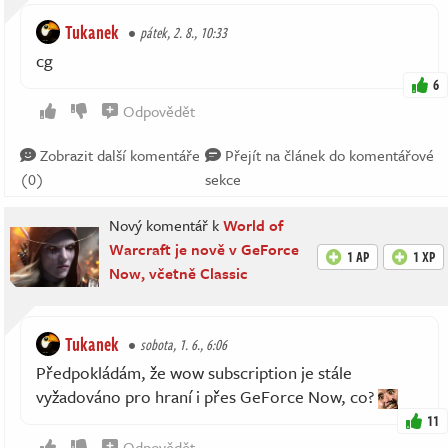
Tukanek
pátek, 2. 8., 10:33
cg
6
Odpovědět
Zobrazit další komentáře
Přejít na článek do komentářové
(0)
sekce
Nový komentář k
World of
Warcraft je nově v GeForce
1 AP
1 XP
Now, včetně Classic
Tukanek
sobota, 1. 6., 6:06
Předpokládám, že wow subscription je stále
vyžadováno pro hraní i přes GeForce Now, co?
11
Odpovědět