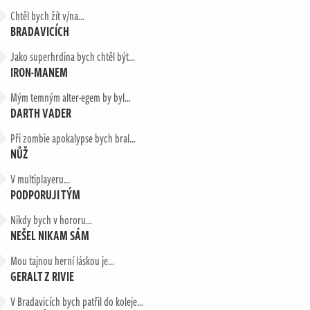
Chtěl bych žít v/na…
BRADAVICÍCH
Jako superhrdina bych chtěl být...
IRON-MANEM
Mým temným alter-egem by byl…
DARTH VADER
Při zombie apokalypse bych bral…
NŮŽ
V multiplayeru...
PODPORUJI TÝM
Nikdy bych v hororu…
NEŠEL NIKAM SÁM
Mou tajnou herní láskou je…
GERALT Z RIVIE
V Bradavicích bych patřil do koleje…