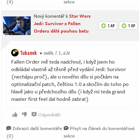
(4)
sekce
Nový komentář k
Star Wars
Jedi: Survivor z Fallen
1 AP
1 XP
Orderu dělá pouhou betu
Tukanek
neděle, 7. 5., 6:26
Fallen Order mě teda nadchnul, i když jsem ho
odkládal vlastně až těsně před vydání Jedi: Survivor
(nechápu proč), ale u nového dílu si počkám na
optimalizační patch, češtinu 1.0 a skočím do toho po
hlavě jako u předchozího dílu (i když mi teda grand
master first feel dal hodně zabrat)
Odpovědět
Zobrazit další komentáře
Přejít na článek do komentářové
(0)
sekce