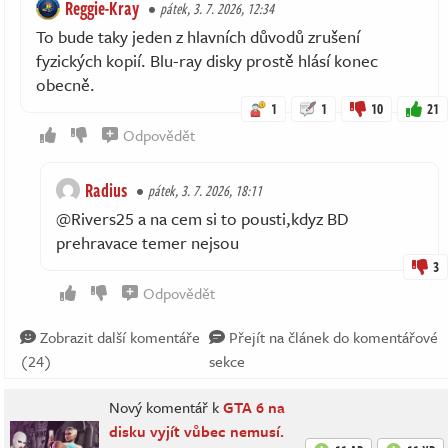
Reggie-Kray
pátek, 3. 7. 2026, 12:34
To bude taky jeden z hlavních důvodů zrušení
fyzických kopií. Blu-ray disky prostě hlásí konec
obecně.
1
1
10
21
Odpovědět
Radius
pátek, 3. 7. 2026, 18:11
@Rivers25 a na cem si to pousti,kdyz BD
prehravace temer nejsou
3
Odpovědět
Zobrazit další komentáře
Přejít na článek do komentářové
(24)
sekce
Nový komentář k
GTA 6 na
disku vyjít vůbec nemusí.