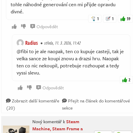
tohle náhodné generování cen mi přijde opravdu
divné.
1
1
59
Odpovědět
Radius
středa, 11. 3. 2026, 11:42
@fibi to je ale naopak, ten co kupuje casteji, tak je
velka sance ze koupi znovu a drazsi hru. Naopak
ten co nic nekoupil, potrebuje rozhoupat a tedy
vyssi slevu.
2
Odpovědět
Zobrazit další komentáře
Přejít na článek do komentářové
(20)
sekce
Nový komentář k
Steam
Machine, Steam Frame a