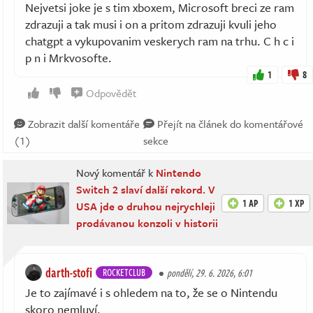
Nejvetsi joke je s tim xboxem, Microsoft breci ze ram
zdrazuji a tak musi i on a pritom zdrazuji kvuli jeho
chatgpt a vykupovanim veskerych ram na trhu. C h c i
p n i Mrkvosofte.
1
8
Odpovědět
Zobrazit další komentáře
Přejít na článek do komentářové
(1)
sekce
Nový komentář k
Nintendo
Switch 2 slaví další rekord. V
1 AP
1 XP
USA jde o druhou nejrychleji
prodávanou konzoli v historii
darth-stofi
ROCKETCLUB
pondělí, 29. 6. 2026, 6:01
Je to zajímavé i s ohledem na to, že se o Nintendu
skoro nemluví.