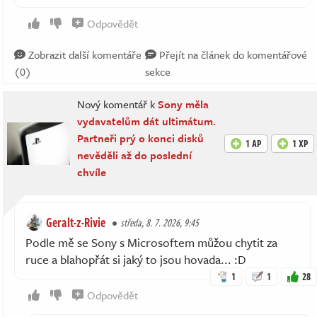
Odpovědět
Zobrazit další komentáře
Přejít na článek do komentářové
(0)
sekce
Nový komentář k
Sony měla
vydavatelům dát ultimátum.
Partneři prý o konci disků
1 AP
1 XP
nevěděli až do poslední
chvíle
Geralt-z-Rivie
středa, 8. 7. 2026, 9:45
Podle mě se Sony s Microsoftem můžou chytit za
ruce a blahopřát si jaký to jsou hovada... :D
1
1
28
Odpovědět