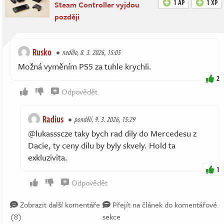
1 AP
1 XP
Steam Controller vyjdou
později
Rusko
neděle, 8. 3. 2026, 15:05
Možná vyměním PS5 za tuhle krychli.
2
Odpovědět
Radius
pondělí, 9. 3. 2026, 15:29
@lukassscze taky bych rad dily do Mercedesu z
Dacie, ty ceny dilu by byly skvely. Hold ta
exkluzivita.
1
Odpovědět
Zobrazit další komentáře
Přejít na článek do komentářové
(8)
sekce