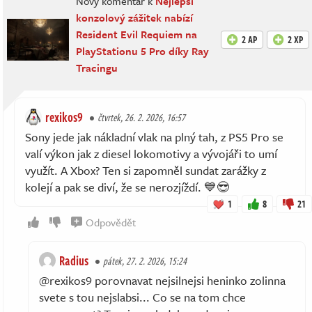
Nový komentář k
Nejlepší
konzolový zážitek nabízí
Resident Evil Requiem na
2 AP
2 XP
PlayStationu 5 Pro díky Ray
Tracingu
rexikos9
čtvrtek, 26. 2. 2026, 16:57
Sony jede jak nákladní vlak na plný tah, z PS5 Pro se
valí výkon jak z diesel lokomotivy a vývojáři to umí
využít. A Xbox? Ten si zapomněl sundat zarážky z
kolejí a pak se diví, že se nerozjíždí. 💙😎
1
8
21
Odpovědět
Radius
pátek, 27. 2. 2026, 15:24
@rexikos9 porovnavat nejsilnejsi heninko zolinna
svete s tou nejslabsi... Co se na tom chce