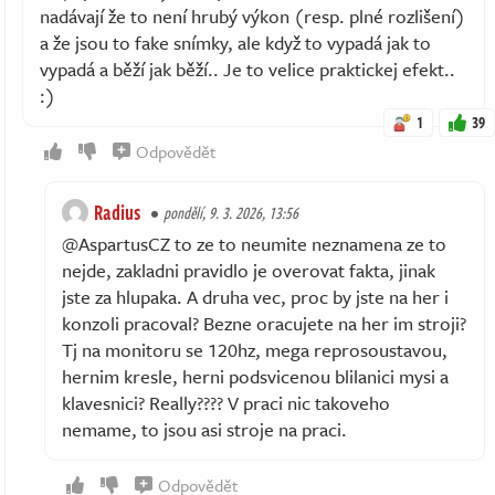
nadávají že to není hrubý výkon (resp. plné rozlišení)
a že jsou to fake snímky, ale když to vypadá jak to
vypadá a běží jak běží.. Je to velice praktickej efekt..
:)
1
39
Odpovědět
Radius
pondělí, 9. 3. 2026, 13:56
@AspartusCZ to ze to neumite neznamena ze to
nejde, zakladni pravidlo je overovat fakta, jinak
jste za hlupaka. A druha vec, proc by jste na her i
konzoli pracoval? Bezne oracujete na her im stroji?
Tj na monitoru se 120hz, mega reprosoustavou,
hernim kresle, herni podsvicenou blilanici mysi a
klavesnici? Really???? V praci nic takoveho
nemame, to jsou asi stroje na praci.
Odpovědět