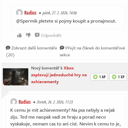
Radius
pátek, 27. 2. 2026, 14:06
@Spermik pletete si pojmy koupit a pronajmout.
Odpovědět
Zobrazit další komentáře
Přejít na článek do komentářové
(20)
sekce
Nový komentář k
Xbox
zaplavují jednoduché hry na
1 AP
1 XP
achievementy
Radius
čtvrtek, 26. 2. 2026, 17:23
K cemu je mit achievementy? Na psx nebyly a nejak
ziju. Ted me naopak vadi ze hraju a porad neco
vyskakuje, nemam cas to ani cist. Nevim k cemu to je,