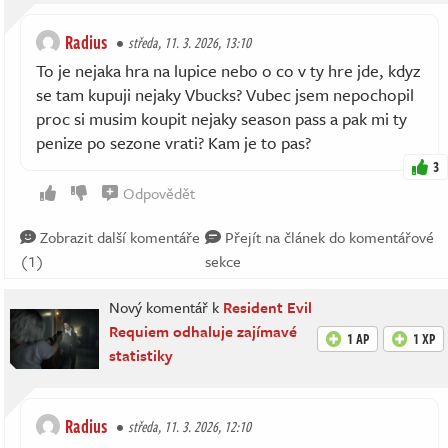
Radius
středa, 11. 3. 2026, 13:10
To je nejaka hra na lupice nebo o co v ty hre jde, kdyz
se tam kupuji nejaky Vbucks? Vubec jsem nepochopil
proc si musim koupit nejaky season pass a pak mi ty
penize po sezone vrati? Kam je to pas?
3
Odpovědět
Zobrazit další komentáře
Přejít na článek do komentářové
(1)
sekce
Nový komentář k
Resident Evil
Requiem odhaluje zajímavé
1 AP
1 XP
statistiky
Radius
středa, 11. 3. 2026, 12:10