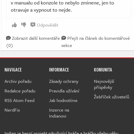
v manualu od konzole to nebylo zminene, jen to
otravuje a vypnout to nejde.
Odpovědět
Zobrazit další komentáře
Přejít na článek do komentářové
(0)
sekce
NAVIGACE
INFORMACE
KOMUNITA
Archiv pořadu
Zásady ochrany
Nejnovější
příspěvky
Redakce pořadu
Pravidla užívání
Žebříček uživatelů
RSS Atom Feed
Jak hodnotíme
NerdFix
Inzerce na
Indianovi
Indian je herní projekt sdružující hráče a hráčky všeho věku