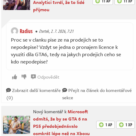
11 AP
11 XP
Analytici tvrdí, že to lidé
přijmou
Radius
čtvrtek, 2. 7. 2026, 7:21
Proc se v clanku pise ze na prodejich se to
nepodepise? Vzdyt se jedna o pronajem licence k
vyuziti dila GTA6, tedy na jakych prodejich ceho se
kdo nepodepise?
Odpovědět
Zobrazit další komentáře
Přejít na článek do komentářové
(0)
sekce
Nový komentář k
Microsoft
odmítá, že by se GTA 6 na
1 AP
1 XP
PS5 předobjednávalo
osmkrát lépe než na Xboxu