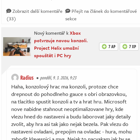
Zobrazit další komentáře
Přejít na článek do komentářové
(33)
sekce
Nový komentář k
Xbox
potvrzuje novou konzoli.
7 AP
7 XP
Project Helix umožní
spouštět i PC hry
Radius
pondělí, 9. 3. 2026, 9:23
Haha, konzolový hrac ma konzoli, protoze chce
drepnout do pohodlneho gauce s obri obrazovkou,
na tlacitko spustit konzoli a tv a hrat hru. Microsoft
nove nabidne stahnout neoptimalizovane hry, kde
vlezu hned do nastaveni a budu laborovat jaky detaily
zvolit, aby hra asi tak jako nejak bezela. Pak vlezu do
nastaveni ovladani, prepojim na ovladac - hura, mohu
zahodit klavesnici a mys. Nejak to nacvakam jak by se