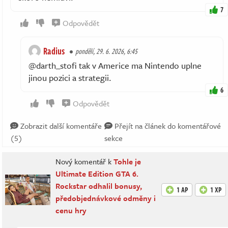
7
Odpovědět
Radius
pondělí, 29. 6. 2026, 6:45
@darth_stofi tak v Americe ma Nintendo uplne
jinou pozici a strategii.
6
Odpovědět
Zobrazit další komentáře
Přejít na článek do komentářové
(5)
sekce
Nový komentář k
Tohle je
Ultimate Edition GTA 6.
Rockstar odhalil bonusy,
1 AP
1 XP
předobjednávkové odměny i
cenu hry