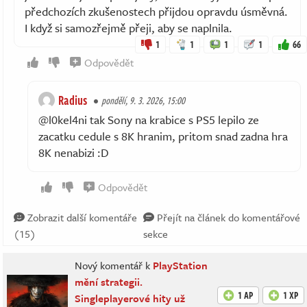
předchozích zkušenostech přijdou opravdu úsměvná.
I když si samozřejmě přeji, aby se naplnila.
1
1
1
1
66
Odpovědět
Radius
pondělí, 9. 3. 2026, 15:00
@l0kel4ni tak Sony na krabice s PS5 lepilo ze
zacatku cedule s 8K hranim, pritom snad zadna hra
8K nenabizi :D
Odpovědět
Zobrazit další komentáře
Přejít na článek do komentářové
(15)
sekce
Nový komentář k
PlayStation
mění strategii.
1 AP
1 XP
Singleplayerové hity už