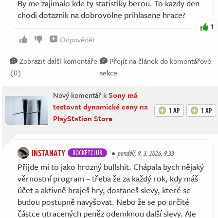
By me zajimalo kde ty statistiky berou. To kazdy den
chodi dotaznik na dobrovolne prihlasene hrace?
1
Odpovědět
Zobrazit další komentáře
Přejít na článek do komentářové
(0)
sekce
Nový komentář k
Sony má
testovat dynamické ceny na
1 AP
1 XP
PlayStation Store
INSTANATY
ROCKETCLUB
pondělí, 9. 3. 2026, 9:33
Přijde mi to jako hrozný bullshit. Chápala bych nějaký
věrnostní program – třeba že za každý rok, kdy máš
účet a aktivně hraješ hry, dostaneš slevy, které se
budou postupně navyšovat. Nebo že se po určité
částce utracených peněz odemknou další slevy. Ale