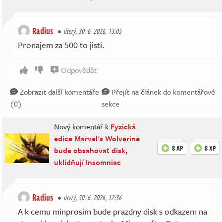
Radius
úterý, 30. 6. 2026, 13:05
Pronajem za 500 to jisti.
Odpovědět
Zobrazit další komentáře
Přejít na článek do komentářové
(0)
sekce
Nový komentář k
Fyzická
edice Marvel's Wolverine
8 AP
8 XP
bude obsahovat disk,
uklidňují Insomniac
Radius
úterý, 30. 6. 2026, 12:36
A k cemu minprosim bude prazdny disk s odkazem na