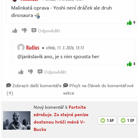
Malinkatá oprava - Yoshi není dráček ale druh
dinosaura
9
Odpovědět
Radius
středa, 11. 3. 2026, 13:13
@jankslavik ano, je s nim spousta her
4
Odpovědět
Zobrazit další komentáře
Přejít na článek do komentářové
(4)
sekce
Nový komentář k
Fortnite
zdražuje. Za stejné peníze
1 AP
1 XP
dostanou hráči méně V-
Bucks