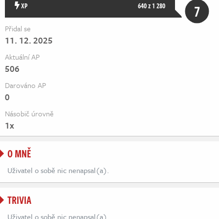
Živě
XP
640 z 1 280
7
Přidal se
11. 12. 2025
Aktuální AP
506
Darováno AP
0
Násobič úrovně
1x
O MNĚ
Uživatel o sobě nic nenapsal(a).
TRIVIA
Uživatel o sobě nic nenapsal(a).