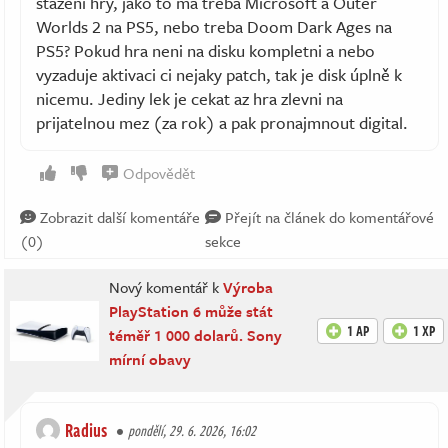
stazeni hry, jako to ma treba Microsoft a Outer
Worlds 2 na PS5, nebo treba Doom Dark Ages na
PS5? Pokud hra neni na disku kompletni a nebo
vyzaduje aktivaci ci nejaky patch, tak je disk úplně k
nicemu. Jediny lek je cekat az hra zlevni na
prijatelnou mez (za rok) a pak pronajmnout digital.
Odpovědět
Zobrazit další komentáře
Přejít na článek do komentářové
(0)
sekce
Nový komentář k
Výroba
PlayStation 6 může stát
1 AP
1 XP
téměř 1 000 dolarů. Sony
mírní obavy
Radius
pondělí, 29. 6. 2026, 16:02