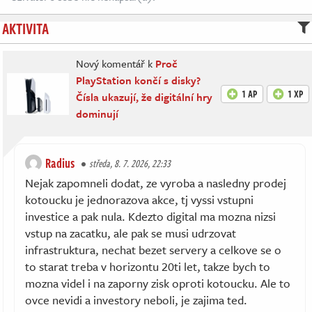
AKTIVITA
Nový komentář k
Proč
PlayStation končí s disky?
1 AP
1 XP
Čísla ukazují, že digitální hry
dominují
Radius
středa, 8. 7. 2026, 22:33
Nejak zapomneli dodat, ze vyroba a nasledny prodej
kotoucku je jednorazova akce, tj vyssi vstupni
investice a pak nula. Kdezto digital ma mozna nizsi
vstup na zacatku, ale pak se musi udrzovat
infrastruktura, nechat bezet servery a celkove se o
to starat treba v horizontu 20ti let, takze bych to
mozna videl i na zaporny zisk oproti kotoucku. Ale to
ovce nevidi a investory neboli, je zajima ted.