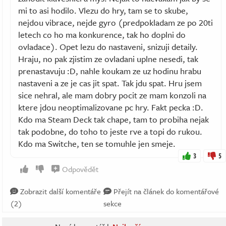
mi to asi hodilo. Vlezu do hry, tam se to skube,
nejdou vibrace, nejde gyro (predpokladam ze po 20ti
letech co ho ma konkurence, tak ho doplni do
ovladace). Opet lezu do nastaveni, snizuji detaily.
Hraju, no pak zjistim ze ovladani uplne nesedi, tak
prenastavuju :D, nahle koukam ze uz hodinu hrabu
nastaveni a ze je cas jit spat. Tak jdu spat. Hru jsem
sice nehral, ale mam dobry pocit ze mam konzoli na
ktere jdou neoptimalizovane pc hry. Fakt pecka :D.
Kdo ma Steam Deck tak chape, tam to probiha nejak
tak podobne, do toho to jeste rve a topi do rukou.
Kdo ma Switche, ten se tomuhle jen smeje.
3
5
Odpovědět
Zobrazit další komentáře
Přejít na článek do komentářové
(2)
sekce