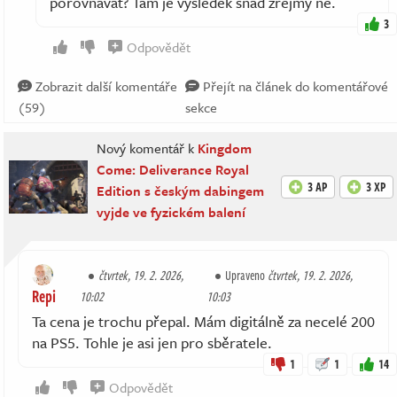
porovnavat? Tam je vysledek snad zrejmy ne.
3
Odpovědět
Zobrazit další komentáře
Přejít na článek do komentářové
(59)
sekce
Nový komentář k
Kingdom
Come: Deliverance Royal
3 AP
3 XP
Edition s českým dabingem
vyjde ve fyzickém balení
čtvrtek, 19. 2. 2026,
Upraveno
čtvrtek, 19. 2. 2026,
Repi
10:02
10:03
Ta cena je trochu přepal. Mám digitálně za necelé 200
na PS5. Tohle je asi jen pro sběratele.
1
1
14
Odpovědět