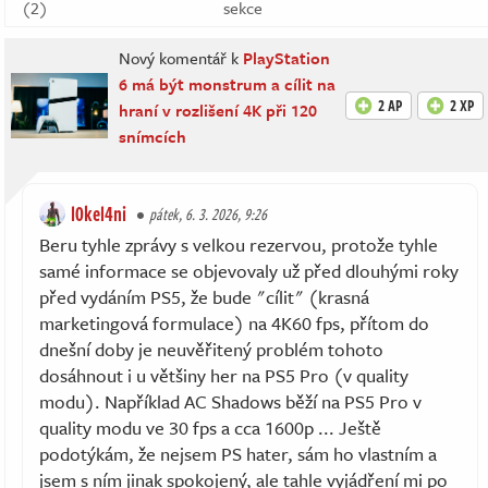
(2)
sekce
Nový komentář k
PlayStation
6 má být monstrum a cílit na
2 AP
2 XP
hraní v rozlišení 4K při 120
snímcích
l0kel4ni
pátek, 6. 3. 2026, 9:26
Beru tyhle zprávy s velkou rezervou, protože tyhle
samé informace se objevovaly už před dlouhými roky
před vydáním PS5, že bude "cílit" (krasná
marketingová formulace) na 4K60 fps, přítom do
dnešní doby je neuvěřitený problém tohoto
dosáhnout i u většiny her na PS5 Pro (v quality
modu). Například AC Shadows běží na PS5 Pro v
quality modu ve 30 fps a cca 1600p ... Ještě
podotýkám, že nejsem PS hater, sám ho vlastním a
jsem s ním jinak spokojený, ale tahle vyjádření mi po