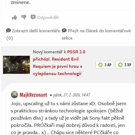
zminene.
Odpovědět
Zobrazit další komentáře
Přejít na článek do komentářové
(0)
sekce
Nový komentář k
PSSR 2.0
přichází. Resident Evil
3 AP
3 XP
Requiem je první hrou s
vylepšenou technologií
MajkRezonant
pátek, 27. 2. 2026, 14:47
Jojo, upscaling už tu s námi zůstane xD. Osobně jsem
s praktickou stránkou technologie spokojen (běžně
používám dlss) a tady už je vidět jak Sony fakt pěkně
pokročila. PRÓčkaři mají dobrej důvod k radosti, jen
co je pravda.. x).. Chápu sice některé PCčkáře co