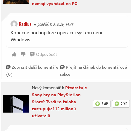
nemají vycházet na PC
Radius
pondělí, 9. 3. 2026, 14:49
Konecne pochopili ze operacni system neni
Windows.
Odpovědět
Zobrazit další komentáře
Přejít na článek do komentářové
(0)
sekce
Nový komentář k
Předražuje
Sony hry na PlayStation
Store? Tvrdí to žaloba
2 AP
2 XP
zastupující 12 milionů
uživatelů