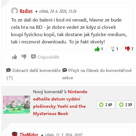
Radius
středa, 24. 6. 2026, 13:26
To ze dali do baleni i kod mi nevadi, hlavne ze bude
cela hra na BD - je dobre vedet ze kdyz si clovek
koupi fyzickou kopii, tak dostane jak fyzicke medium,
tak i moznost downloadu. To je fakt skvely!
1
1
7
Odpovědět
Zobrazit další komentáře
Přejít na článek do komentářové
(7)
sekce
Nový komentář k
Nintendo
odhalilo datum vydání
2 AP
2 XP
plošinovky Yoshi and the
Mysterious Book
TheMidur
středa, 11. 3. 2026, 10:07