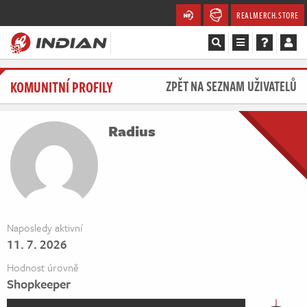
REALMERCH.STORE
Magazín
KOMUNITNÍ PROFILY
ZPĚT NA SEZNAM UŽIVATELŮ
Recenze
Radius
Videa
Soutěže
Databáze
Naposledy aktivní
11. 7. 2026
Komunita
Hodnost úrovně
Redakce
Shopkeeper