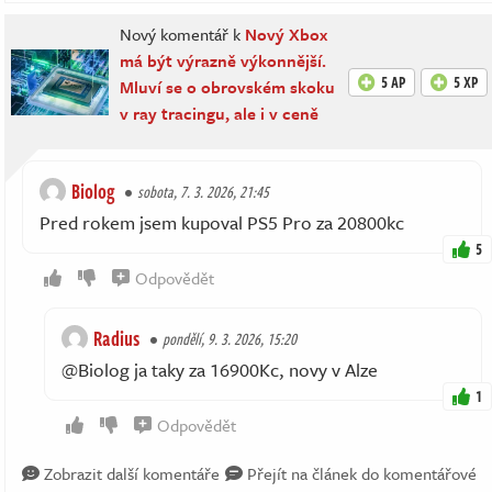
Nový komentář k
Nový Xbox
má být výrazně výkonnější.
5 AP
5 XP
Mluví se o obrovském skoku
v ray tracingu, ale i v ceně
Biolog
sobota, 7. 3. 2026, 21:45
Pred rokem jsem kupoval PS5 Pro za 20800kc
5
Odpovědět
Radius
pondělí, 9. 3. 2026, 15:20
@Biolog ja taky za 16900Kc, novy v Alze
1
Odpovědět
Zobrazit další komentáře
Přejít na článek do komentářové