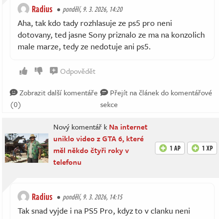
Radius
pondělí, 9. 3. 2026, 14:20
Aha, tak kdo tady rozhlasuje ze ps5 pro neni
dotovany, ted jasne Sony priznalo ze ma na konzolich
male marze, tedy ze nedotuje ani ps5.
Odpovědět
Zobrazit další komentáře
Přejít na článek do komentářové
(0)
sekce
Nový komentář k
Na internet
uniklo video z GTA 6, které
1 AP
1 XP
měl někdo čtyři roky v
telefonu
Radius
pondělí, 9. 3. 2026, 14:15
Tak snad vyjde i na PS5 Pro, kdyz to v clanku neni