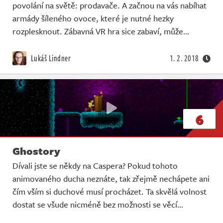
povolání na světě: prodavače. A začnou na vás nabíhat
armády šíleného ovoce, které je nutné hezky
rozplesknout. Zábavná VR hra sice zabaví, může…
Lukáš Lindner
1. 2. 2018
6
Ghostory
Dívali jste se někdy na Caspera? Pokud tohoto
animovaného ducha neznáte, tak zřejmě nechápete ani
čím vším si duchové musí procházet. Ta skvělá volnost
dostat se všude nicméně bez možnosti se věcí…