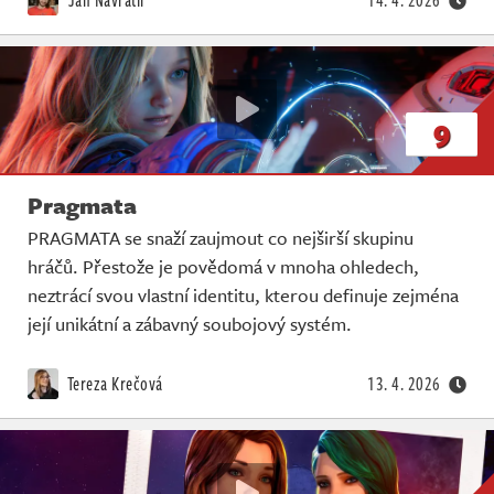
Jan Navrátil
14. 4. 2026
9
Pragmata
PRAGMATA se snaží zaujmout co nejširší skupinu
hráčů. Přestože je povědomá v mnoha ohledech,
neztrácí svou vlastní identitu, kterou definuje zejména
její unikátní a zábavný soubojový systém.
Tereza Krečová
13. 4. 2026