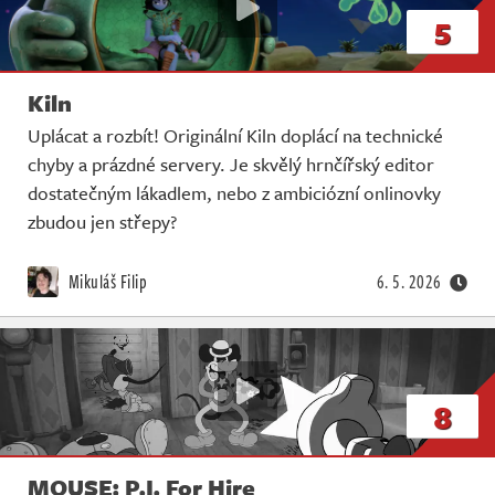
5
Kiln
Uplácat a rozbít! Originální Kiln doplácí na technické
chyby a prázdné servery. Je skvělý hrnčířský editor
dostatečným lákadlem, nebo z ambiciózní onlinovky
zbudou jen střepy?
Mikuláš Filip
6. 5. 2026
8
MOUSE: P.I. For Hire