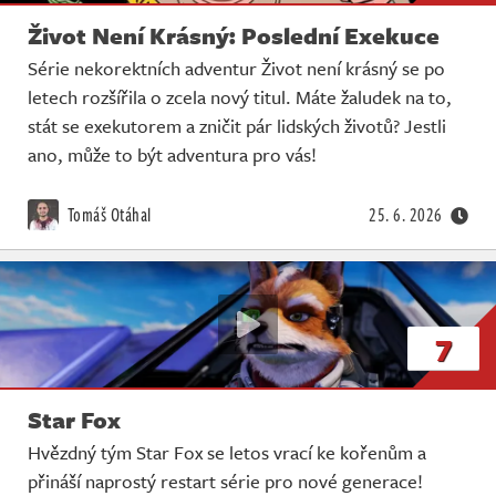
Život Není Krásný: Poslední Exekuce
Série nekorektních adventur Život není krásný se po
letech rozšířila o zcela nový titul. Máte žaludek na to,
stát se exekutorem a zničit pár lidských životů? Jestli
ano, může to být adventura pro vás!
Tomáš Otáhal
25. 6. 2026
7
Star Fox
Hvězdný tým Star Fox se letos vrací ke kořenům a
přináší naprostý restart série pro nové generace!