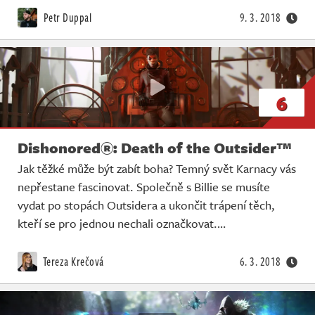
Živě
Petr Duppal
9. 3. 2018
6
Dishonored®: Death of the Outsider™
Jak těžké může být zabít boha? Temný svět Karnacy vás
nepřestane fascinovat. Společně s Billie se musíte
vydat po stopách Outsidera a ukončit trápení těch,
kteří se pro jednou nechali označkovat.…
Tereza Krečová
6. 3. 2018