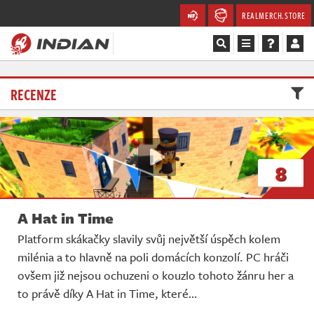
REALMERCH.STORE
Magazín
RECENZE
Recenze
Videa
8
Soutěže
A Hat in Time
Databáze
Platform skákačky slavily svůj největší úspěch kolem
Komunita
milénia a to hlavně na poli domácích konzolí. PC hráči
ovšem již nejsou ochuzeni o kouzlo tohoto žánru her a
Redakce
to právě díky A Hat in Time, které…