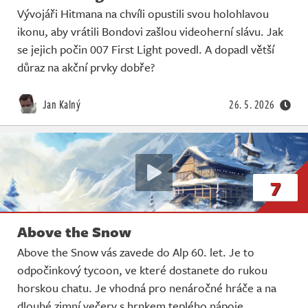
Vývojáři Hitmana na chvíli opustili svou holohlavou
ikonu, aby vrátili Bondovi zašlou videoherní slávu. Jak
se jejich počin 007 First Light povedl. A dopadl větší
důraz na akční prvky dobře?
Jan Kalný
26. 5. 2026
7
Above the Snow
Above the Snow vás zavede do Alp 60. let. Je to
odpočinkový tycoon, ve které dostanete do rukou
horskou chatu. Je vhodná pro nenáročné hráče a na
dlouhé zimní večery s hrnkem teplého nápoje.