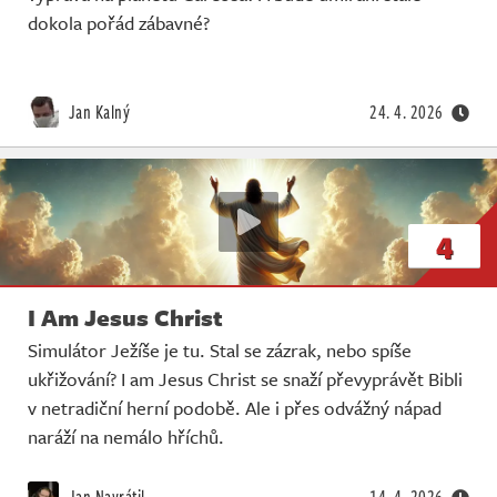
dokola pořád zábavné?
Jan Kalný
24. 4. 2026
4
I Am Jesus Christ
Simulátor Ježíše je tu. Stal se zázrak, nebo spíše
ukřižování? I am Jesus Christ se snaží převyprávět Bibli
v netradiční herní podobě. Ale i přes odvážný nápad
naráží na nemálo hříchů.