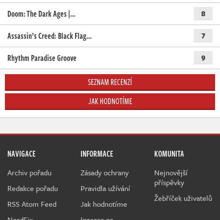
Doom: The Dark Ages |…
8
Assassin’s Creed: Black Flag…
7
Rhythm Paradise Groove
9
SEZNAM RECENZÍ
JAK HODNOTÍME
NAVIGACE
INFORMACE
KOMUNITA
Archiv pořadu
Zásady ochrany
Nejnovější
příspěvky
Redakce pořadu
Pravidla užívání
Žebříček uživatelů
RSS Atom Feed
Jak hodnotíme
NerdFix
Inzerce na