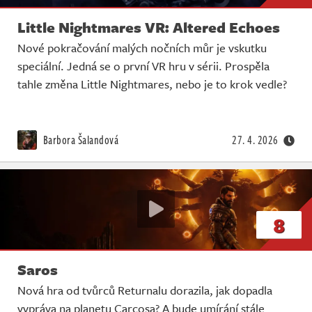
Little Nightmares VR: Altered Echoes
Nové pokračování malých nočních můr je vskutku
speciální. Jedná se o první VR hru v sérii. Prospěla
tahle změna Little Nightmares, nebo je to krok vedle?
Barbora Šalandová
27. 4. 2026
8
Saros
Nová hra od tvůrců Returnalu dorazila, jak dopadla
vypráva na planetu Carcosa? A bude umírání stále