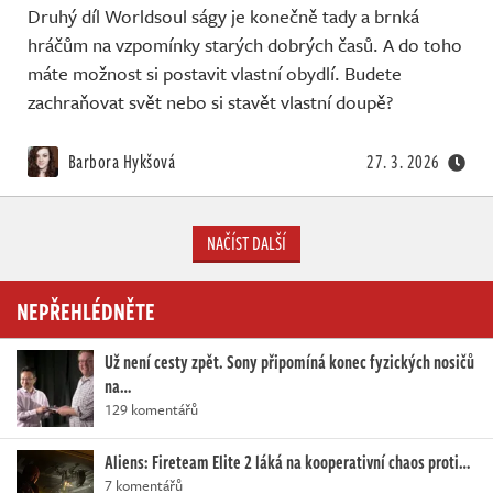
Druhý díl Worldsoul ságy je konečně tady a brnká
hráčům na vzpomínky starých dobrých časů. A do toho
máte možnost si postavit vlastní obydlí. Budete
zachraňovat svět nebo si stavět vlastní doupě?
Barbora Hykšová
27. 3. 2026
NAČÍST DALŠÍ
NEPŘEHLÉDNĚTE
Už není cesty zpět. Sony připomíná konec fyzických nosičů
na…
129 komentářů
Aliens: Fireteam Elite 2 láká na kooperativní chaos proti…
7 komentářů