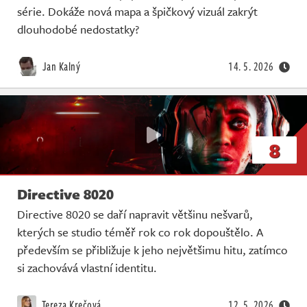
série. Dokáže nová mapa a špičkový vizuál zakrýt
dlouhodobé nedostatky?
Jan Kalný
14. 5. 2026
8
Directive 8020
Directive 8020 se daří napravit většinu nešvarů,
kterých se studio téměř rok co rok dopouštělo. A
především se přibližuje k jeho největšimu hitu, zatímco
si zachovává vlastní identitu.
Tereza Krečová
12. 5. 2026