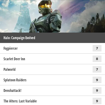
Halo: Campaign Evolved
Fogpiercer
7
Scarlet Deer Inn
8
Palworld
7
Splatoon Raiders
9
Denshattack!
9
The Alters: Last Variable
9