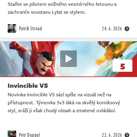
Staňte se pilotem svižného vesmírného letounu a
zachranťe soustavu Lylat se stylem.
Patrik Strnad
24. 6. 2026
5
Invincible VS
Novinka Invincible VS sází spíše na vizuál než na
přístupnost. Týmovka 3v3 láká na skvělý komiksový
styl, sráží ji však chudý obsah a zmatené ovládání.
Petr Duppal
22. 6. 2026