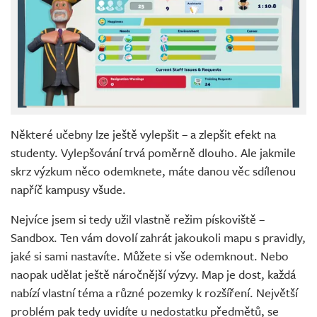
Některé učebny lze ještě vylepšit – a zlepšit efekt na
studenty. Vylepšování trvá poměrně dlouho. Ale jakmile
skrz výzkum něco odemknete, máte danou věc sdílenou
napříč kampusy všude.
Nejvíce jsem si tedy užil vlastně režim pískoviště –
Sandbox. Ten vám dovolí zahrát jakoukoli mapu s pravidly,
jaké si sami nastavíte. Můžete si vše odemknout. Nebo
naopak udělat ještě náročnější výzvy. Map je dost, každá
nabízí vlastní téma a různé pozemky k rozšíření. Největší
problém pak tedy uvidíte u nedostatku předmětů, se