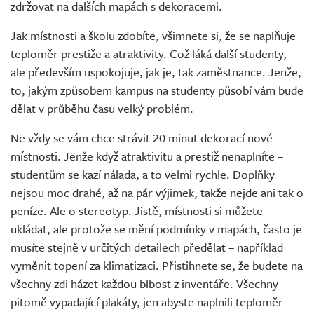
zdržovat na dalších mapách s dekoracemi.
Jak místnosti a školu zdobíte, všimnete si, že se naplňuje
teploměr prestiže a atraktivity. Což láká další studenty,
ale především uspokojuje, jak je, tak zaměstnance. Jenže,
to, jakým způsobem kampus na studenty působí vám bude
dělat v průběhu času velký problém.
Ne vždy se vám chce strávit 20 minut dekorací nové
místnosti. Jenže když atraktivitu a prestiž nenaplníte –
studentům se kazí nálada, a to velmi rychle. Doplňky
nejsou moc drahé, až na pár výjimek, takže nejde ani tak o
peníze. Ale o stereotyp. Jistě, místnosti si můžete
ukládat, ale protože se mění podmínky v mapách, často je
musíte stejně v určitých detailech předělat – například
vyměnit topení za klimatizaci. Přistihnete se, že budete na
všechny zdi házet každou blbost z inventáře. Všechny
pitomě vypadající plakáty, jen abyste naplnili teploměr