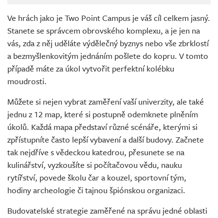
Ve hrách jako je Two Point Campus je váš cíl celkem jasný.
Stanete se správcem obrovského komplexu, a je jen na
vás, zda z něj uděláte výdělečný byznys nebo vše zbrklostí
a bezmyšlenkovitým jednáním pošlete do kopru. V tomto
případě máte za úkol vytvořit perfektní kolébku
moudrosti.
Můžete si nejen vybrat zaměření vaší univerzity, ale také
jednu z 12 map, které si postupně odemknete plněním
úkolů. Každá mapa představí různé scénáře, kterými si
zpřístupníte často lepší vybavení a další budovy. Začnete
tak nejdříve s vědeckou katedrou, přesunete se na
kulinářství, vyzkoušíte si počítačovou vědu, nauku
rytířství, povede školu čar a kouzel, sportovní tým,
hodiny archeologie či tajnou špiónskou organizaci.
Budovatelské strategie zaměřené na správu jedné oblasti