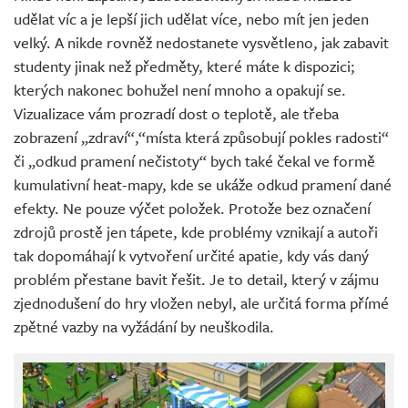
udělat víc a je lepší jich udělat více, nebo mít jen jeden
velký. A nikde rovněž nedostanete vysvětleno, jak zabavit
studenty jinak než předměty, které máte k dispozici;
kterých nakonec bohužel není mnoho a opakují se.
Vizualizace vám prozradí dost o teplotě, ale třeba
zobrazení „zdraví“,“místa která způsobují pokles radosti“
či „odkud pramení nečistoty“ bych také čekal ve formě
kumulativní heat-mapy, kde se ukáže odkud pramení dané
efekty. Ne pouze výčet položek. Protože bez označení
zdrojů prostě jen tápete, kde problémy vznikají a autoři
tak dopomáhají k vytvoření určité apatie, kdy vás daný
problém přestane bavit řešit. Je to detail, který v zájmu
zjednodušení do hry vložen nebyl, ale určitá forma přímé
zpětné vazby na vyžádání by neuškodila.