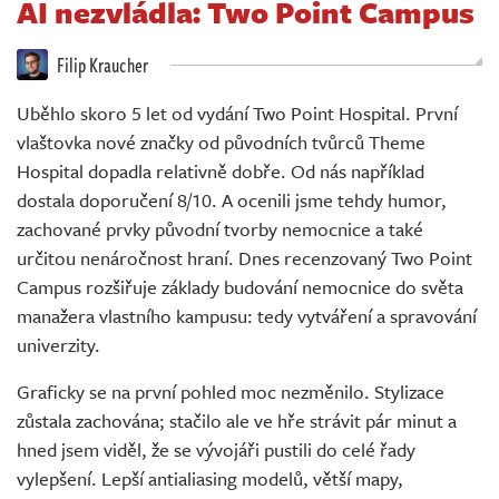
AI nezvládla: Two Point Campus
Živě
Filip Kraucher
Uběhlo skoro 5 let od vydání Two Point Hospital. První
vlaštovka nové značky od původních tvůrců Theme
Hospital dopadla relativně dobře. Od nás například
dostala doporučení 8/10. A ocenili jsme tehdy humor,
zachované prvky původní tvorby nemocnice a také
určitou nenáročnost hraní. Dnes recenzovaný Two Point
Campus rozšiřuje základy budování nemocnice do světa
manažera vlastního kampusu: tedy vytváření a spravování
univerzity.
Graficky se na první pohled moc nezměnilo. Stylizace
zůstala zachována; stačilo ale ve hře strávit pár minut a
hned jsem viděl, že se vývojáři pustili do celé řady
vylepšení. Lepší antialiasing modelů, větší mapy,