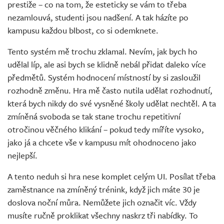
prestiže – co na tom, že esteticky se vám to třeba
nezamlouvá, studenti jsou nadšení. A tak házíte po
kampusu každou blbost, co si odemknete.
Tento systém mě trochu zklamal. Nevím, jak bych ho
udělal líp, ale asi bych se klidně nebál přidat daleko více
předmětů. Systém hodnocení místností by si zasloužil
rozhodně změnu. Hra mě často nutila udělat rozhodnutí,
která bych nikdy do své vysněné školy udělat nechtěl. A ta
zmíněná svoboda se tak stane trochu repetitivní
otročinou věčného klikání – pokud tedy míříte vysoko,
jako já a chcete vše v kampusu mít ohodnoceno jako
nejlepší.
A tento neduh si hra nese komplet celým UI. Posílat třeba
zaměstnance na zmíněný trénink, když jich máte 30 je
doslova noční můra. Nemůžete jich označit víc. Vždy
musíte ručně proklikat všechny naskrz tři nabídky. To