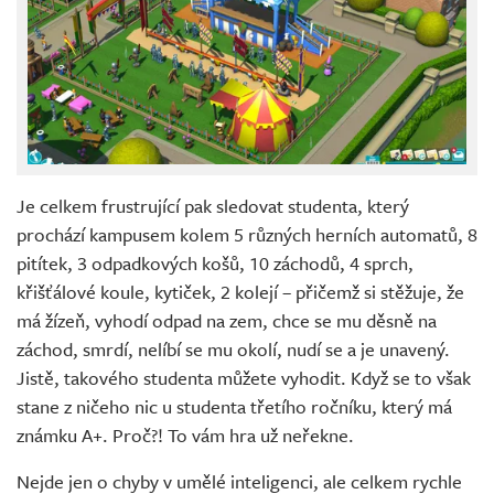
Je celkem frustrující pak sledovat studenta, který
prochází kampusem kolem 5 různých herních automatů, 8
pitítek, 3 odpadkových košů, 10 záchodů, 4 sprch,
křišťálové koule, kytiček, 2 kolejí – přičemž si stěžuje, že
má žízeň, vyhodí odpad na zem, chce se mu děsně na
záchod, smrdí, nelíbí se mu okolí, nudí se a je unavený.
Jistě, takového studenta můžete vyhodit. Když se to však
stane z ničeho nic u studenta třetího ročníku, který má
známku A+. Proč?! To vám hra už neřekne.
Nejde jen o chyby v umělé inteligenci, ale celkem rychle