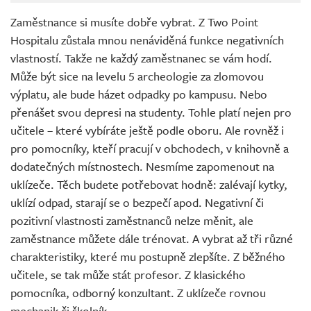
Zaměstnance si musíte dobře vybrat. Z Two Point
Hospitalu zůstala mnou nenáviděná funkce negativních
vlastností. Takže ne každý zaměstnanec se vám hodí.
Může být sice na levelu 5 archeologie za zlomovou
výplatu, ale bude házet odpadky po kampusu. Nebo
přenášet svou depresi na studenty. Tohle platí nejen pro
učitele – které vybíráte ještě podle oboru. Ale rovněž i
pro pomocníky, kteří pracují v obchodech, v knihovně a
dodatečných místnostech. Nesmíme zapomenout na
uklízeče. Těch budete potřebovat hodně: zalévají kytky,
uklízí odpad, starají se o bezpečí apod. Negativní či
pozitivní vlastnosti zaměstnanců nelze měnit, ale
zaměstnance můžete dále trénovat. A vybrat až tři různé
charakteristiky, které mu postupně zlepšíte. Z běžného
učitele, se tak může stát profesor. Z klasického
pomocníka, odborný konzultant. Z uklízeče rovnou
mechanik či školník.