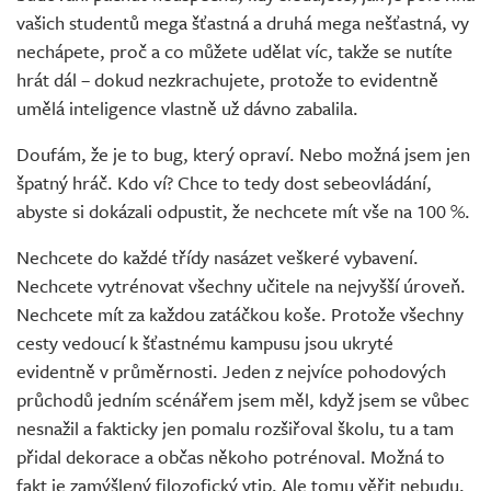
vašich studentů mega šťastná a druhá mega nešťastná, vy
nechápete, proč a co můžete udělat víc, takže se nutíte
hrát dál – dokud nezkrachujete, protože to evidentně
umělá inteligence vlastně už dávno zabalila.
Doufám, že je to bug, který opraví. Nebo možná jsem jen
špatný hráč. Kdo ví? Chce to tedy dost sebeovládání,
abyste si dokázali odpustit, že nechcete mít vše na 100 %.
Nechcete do každé třídy nasázet veškeré vybavení.
Nechcete vytrénovat všechny učitele na nejvyšší úroveň.
Nechcete mít za každou zatáčkou koše. Protože všechny
cesty vedoucí k šťastnému kampusu jsou ukryté
evidentně v průměrnosti. Jeden z nejvíce pohodových
průchodů jedním scénářem jsem měl, když jsem se vůbec
nesnažil a fakticky jen pomalu rozšiřoval školu, tu a tam
přidal dekorace a občas někoho potrénoval. Možná to
fakt je zamýšlený filozofický vtip. Ale tomu věřit nebudu,