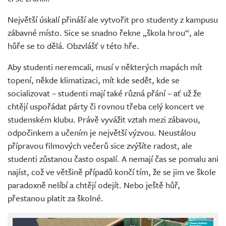
Největší úskalí přináší ale vytvořit pro studenty z kampusu
zábavné místo. Sice se snadno řekne „škola hrou“, ale
hůře se to dělá. Obzvlášť v této hře.
Aby studenti neremcali, musí v některých mapách mít
topení, někde klimatizaci, mít kde sedět, kde se
socializovat – studenti mají také různá přání – ať už že
chtějí uspořádat párty či rovnou třeba celý koncert ve
studenském klubu. Právě vyvážit vztah mezi zábavou,
odpočinkem a učením je největší výzvou. Neustálou
přípravou filmových večerů sice zvýšíte radost, ale
studenti zůstanou často ospalí. A nemají čas se pomalu ani
najíst, což ve většině případů končí tím, že se jim ve škole
paradoxně nelíbí a chtějí odejít. Nebo ještě hůř,
přestanou platit za školné.