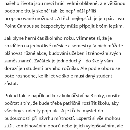
našeho života jsou mezi hráči velmi oblíbené, ale většinou
podobné tituly skončí tak, že nepřináší příliš
propracované možnosti. A těch nejlepších je jen pár. Two
Point Campus se bezpochyby může připojit k těm lepším.
Jak plyne herní čas školního roku, všimnete si, že je
rozdělen na jednotlivé měsíce a semestry. V nich můžete
plánovat různé akce, budování učeben i trénování svých
zaměstnanců. Začátek je jednoduchý – do školy vám
dorazí jen studenti prvního ročníku. Ale podle oboru se
poté rozhodne, kolik let ve škole musí daný student
zůstat.
Pokud tak je například kurz kulinářství na 3 roky, musíte
počítat s tím, že bude třeba patřičně rozšířit školu, aby
všechny studenty pojmula. A je třeba myslet do
budoucnosti při návrhu místností. Experti si vše mohou
ztížit kombinováním oborů nebo jejich vylepšováním, ale