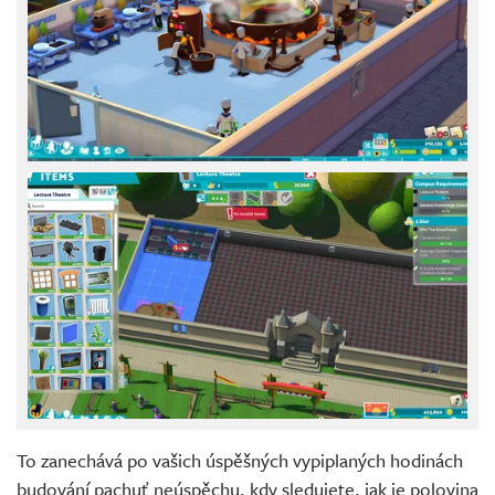
To zanechává po vašich úspěšných vypiplaných hodinách
budování pachuť neúspěchu, kdy sledujete, jak je polovina