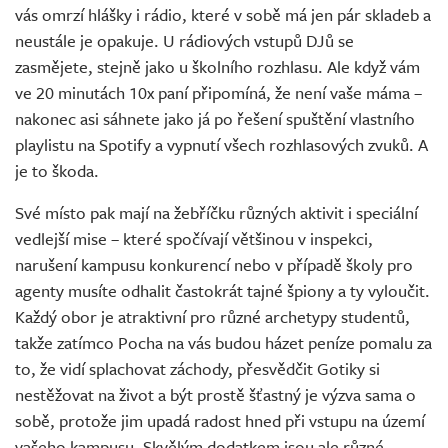
vás omrzí hlášky i rádio, které v sobě má jen pár skladeb a
neustále je opakuje. U rádiových vstupů DJů se
zasmějete, stejně jako u školního rozhlasu. Ale když vám
ve 20 minutách 10x paní připomíná, že není vaše máma –
nakonec asi sáhnete jako já po řešení spuštění vlastního
playlistu na Spotify a vypnutí všech rozhlasových zvuků. A
je to škoda.
Své místo pak mají na žebříčku různých aktivit i speciální
vedlejší mise – které spočívají většinou v inspekci,
narušení kampusu konkurencí nebo v případě školy pro
agenty musíte odhalit častokrát tajné špiony a ty vyloučit.
Každý obor je atraktivní pro různé archetypy studentů,
takže zatímco Pocha na vás budou házet peníze pomalu za
to, že vidí splachovat záchody, přesvědčit Gotiky si
nestěžovat na život a být prostě šťastný je výzva sama o
sobě, protože jim upadá radost hned při vstupu na území
vašeho kampusu. Skvělým dodatkem jsou ale různé