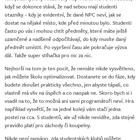
když se dokonce stává, že nad sebou mají studenti
otazníky – kdy je evidentní, že dané NPC neví, jak se
dostat na nějaké místo, kde před minutou bylo. Studenti
často po vás i mohou chtít předměty, které máte ještě
uzamčené a nadšeně odpočítávají, do kdy musíte daný
předmět umístit. Po vypršení času ale pokračuje výzva
dál. Takže super stíhačka pro nic za nic.
Nejhorší na tom je ten pocit, že nemáte nikde vysvětleno,
jak můžete školu optimalizovat. Dostanete se do fáze, kdy
budete zkoušet prakticky všechno, jen abyste tápali, co
vlastně má vliv na úspěch a co naopak ne. Skoro bych si i
vsadil na to, že to možná ani sami programátoři neví. Hra
například vysvětlí, že na jedné koleji vám stačí jedna
postel na cca. 5 studentů, ale už nikde nevidíte, zda stejné
pravidlo platí pro záchody či koupelny.
Nikde není zapsáno, zda studentských klubů můžete