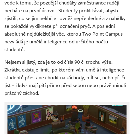
vede k tomu, že pozdější chudáky zaměstnance raději
necháte na první úrovni. Studenty proklikávat, abyste
zjistili, co se jim nelíbí je rovněž nepřehledné a z nabídky
se pokaždé vykliknete při označení pryč. A poslední
absolutně nejdůležitější věc, kterou Two Point Campus
nezvládá je umělá inteligence od určitého počtu
studentů.
Nejsem si jistý, zda je to od čísla 90 či trochu výše.
Zkrátka existuje limit, po kterém vám umělá inteligence
studentů přestane chodit na záchody, mít se, nebo pít či
jíst – i když mají pití přímo před sebou nebo právě minuli
prázdný záchod.