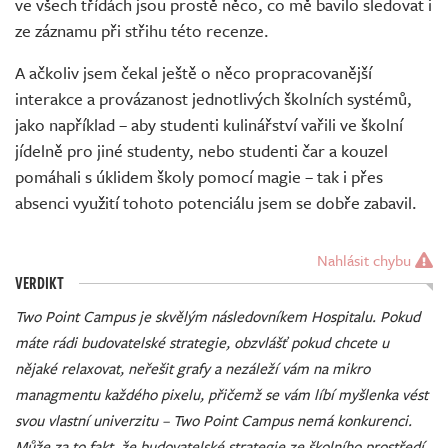
ve všech třídách jsou prostě něco, co mě bavilo sledovat i
ze záznamu při střihu této recenze.
A ačkoliv jsem čekal ještě o něco propracovanější
interakce a provázanost jednotlivých školních systémů,
jako například – aby studenti kulinářství vařili ve školní
jídelně pro jiné studenty, nebo studenti čar a kouzel
pomáhali s úklidem školy pomocí magie – tak i přes
absenci využití tohoto potenciálu jsem se dobře zabavil.
Nahlásit chybu
VERDIKT
Two Point Campus je skvělým následovníkem Hospitalu. Pokud
máte rádi budovatelské strategie, obzvlášť pokud chcete u
nějaké relaxovat, neřešit grafy a nezáleží vám na mikro
managmentu každého pixelu, přičemž se vám líbí myšlenka vést
svou vlastní univerzitu – Two Point Campus nemá konkurenci.
Může za to fakt, že budovatelské strategie ze školního prostředí