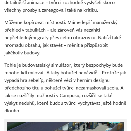
detailnější animace – tvůrci rozhodně vyslyšeli skoro
všechny prosby a zareagovali také na kritiku.
Můžeme kopírovat místnosti. Máme lepší manažerský
přehled v tabulkách – ale zároveň vás nezahltí
nepřehlednými grafy přes celou obrazovku. Nabízí také
hromadu obsahu, jak stavět – měnit a přizpůsobit
jakékoliv budovy.
Tohle je budovatelský simulátor, který bezpochyby bude
mnoho lidí milovat. A taky bohužel nenávidět. Protože jak
vypadá hra sebelíp, některé věci v herním designu
předchozího titulu bohužel tvůrci nezamaskovali zcela. A
jak se rozšířily možnosti v Campusu, rozšířil se také
výskyt neduhů, které budou tvůrci vychytávat ještě hodně
dlouho.