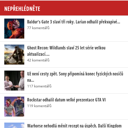
NEPŘEHLÉDNĚTE
Baldur's Gate 3 slaví tři roky. Larian odhalil překvapivé…
77 komentářů
Ghost Recon: Wildlands slaví 25 let série velkou
aktualizací.…
42 komentářů
Už není cesty zpět. Sony připomíná konec fyzických nosičů
na…
117 komentářů
Rockstar odhalil datum velké prezentace GTA VI
119 komentářů
Warhorse nehodlá měnit recept na úspěch. Další Kingdom