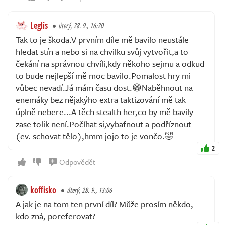
Leglis
úterý, 28. 9., 16:20
Tak to je škoda.V prvním díle mě bavilo neustále
hledat stín a nebo si na chvilku svůj vytvořit,a to
čekání na správnou chvíli,kdy někoho sejmu a odkud
to bude nejlepší mě moc bavilo.Pomalost hry mi
vůbec nevadí.Já mám času dost.😁Naběhnout na
enemáky bez nějakýho extra taktizování mě tak
úplně nebere...A těch stealth her,co by mě bavily
zase tolik není.Počíhat si,vybafnout a podříznout
(ev. schovat tělo),hmm jojo to je vončo.🤣
2
Odpovědět
koffisko
úterý, 28. 9., 13:06
A jak je na tom ten první díl? Může prosím někdo,
kdo zná, poreferovat?