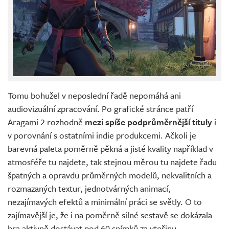
Tomu bohužel v neposlední řadě nepomáhá ani
audiovizuální zpracování. Po grafické stránce patří
Aragami 2 rozhodně
mezi spíše podprůměrnější tituly
i
v porovnání s ostatními indie produkcemi. Ačkoli je
barevná paleta poměrně pěkná a jisté kvality například v
atmosféře tu najdete, tak stejnou měrou tu najdete řadu
špatných a opravdu průměrných modelů, nekvalitních a
rozmazaných textur, jednotvárných animací,
nezajímavých efektů a minimální práci se světly. O to
zajímavější je, že i na poměrně silné sestavě se dokázala
hra aktivně dostávat pod 60 snímků za vteřinu.