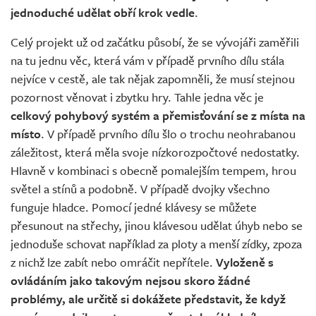
jednoduché udělat obří krok vedle
.
Celý projekt už od začátku působí, že se vývojáři zaměřili
na tu jednu věc, která vám v případě prvního dílu stála
nejvíce v cestě, ale tak nějak zapomněli, že musí stejnou
pozornost věnovat i zbytku hry. Tahle jedna věc je
celkový pohybový systém a přemisťování se z místa na
místo
. V případě prvního dílu šlo o trochu neohrabanou
záležitost, která měla svoje nízkorozpočtové nedostatky.
Hlavně v kombinaci s obecně pomalejším tempem, hrou
světel a stínů a podobně. V případě dvojky všechno
funguje hladce. Pomocí jedné klávesy se můžete
přesunout na střechy, jinou klávesou udělat úhyb nebo se
jednoduše schovat například za ploty a menší zídky, zpoza
z nichž lze zabít nebo omráčit nepřítele.
Vyloženě s
ovládáním jako takovým nejsou skoro žádné
problémy, ale určitě si dokážete představit, že když