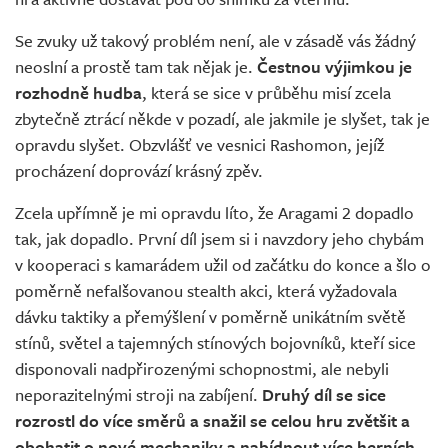
Se zvuky už takový problém není, ale v zásadě vás žádný
neoslní a prostě tam tak nějak je.
Čestnou výjimkou je
rozhodně hudba
, která se sice v průběhu misí zcela
zbytečně ztrácí někde v pozadí, ale jakmile je slyšet, tak je
opravdu slyšet. Obzvlášť ve vesnici Rashomon, jejíž
procházení doprovází krásný zpěv.
Zcela upřímně je mi opravdu líto, že Aragami 2 dopadlo
tak, jak dopadlo. První díl jsem si i navzdory jeho chybám
v kooperaci s kamarádem užil od začátku do konce a šlo o
poměrně nefalšovanou stealth akci, která vyžadovala
dávku taktiky a přemýšlení v poměrně unikátním světě
stínů, světel a tajemných stínových bojovníků, kteří sice
disponovali nadpřirozenými schopnostmi, ale nebyli
neporazitelnými stroji na zabíjení.
Druhý díl se sice
rozrostl do více směrů a snažil se celou hru zvětšit a
obohatit o nové mechaniky a nabídnout více herních