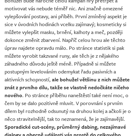
Bohužel bude náročné celou kampaň hry přetrpět a
motivovat vás nebude téměř nic. Ani značně omezené
vylepšování postavy, ani příběh. První zmíněný aspekt je
sice v úvodních hodinách vcelku zajímavý; kosmeticky si
můžete vylepšit masku, brnění, kalhoty a meč, později
dokonce změnit zbarvení. Napříč celou hrou ale těchto
úprav najdete opravdu málo. Po stránce statistik si pak
můžete vyrobit takzvané runy, ale těch je z nějakého
záhadného důvodu ještě méně. Případně si můžete
postupným levelováním odemykat řadu pasivních a
aktivních schopností,
ale bohužel většinu z nich můžete
znát z prvního dílu, takže se vlastně nedočkáte ničeho
nového
. Po stránce příběhu naneštěstí také není moc, o
čem by se dalo pozitivně mluvit. V porovnání s prvním
dílem byl rozhodně odsunutý na druhou kolej a ačkoli je o
něco stravitelnější, tak to neznamená, že je zajímavější.
Sporadické cut-scény, průměrný dabing, nezajímavé
dialogy a obecně události vás prostě do celkového