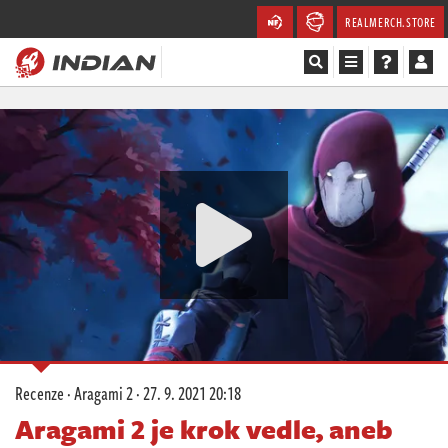
REALMERCH.STORE
Magazín
Recenze
Videa
Soutěže
Databáze
Komunita
Recenze
·
Aragami 2
·
27. 9. 2021 20:18
Redakce
Aragami 2 je krok vedle, aneb