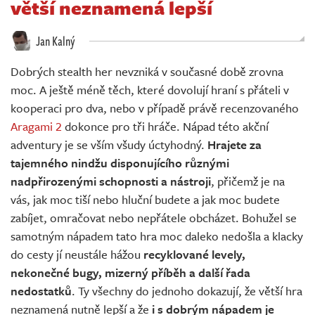
větší neznamená lepší
Živě
Jan Kalný
Dobrých stealth her nevzniká v současné době zrovna
moc. A ještě méně těch, které dovolují hraní s přáteli v
kooperaci pro dva, nebo v případě právě recenzovaného
Aragami 2
dokonce pro tři hráče. Nápad této akční
adventury je se vším všudy úctyhodný.
Hrajete za
tajemného nindžu disponujícího různými
nadpřirozenými schopnosti a nástroji
, přičemž je na
vás, jak moc tiší nebo hluční budete a jak moc budete
zabíjet, omračovat nebo nepřátele obcházet. Bohužel se
samotným nápadem tato hra moc daleko nedošla a klacky
do cesty jí neustále hážou
recyklované levely,
nekonečné bugy, mizerný příběh a další řada
nedostatků
. Ty všechny do jednoho dokazují, že větší hra
neznamená nutně lepší a že
i s dobrým nápadem je