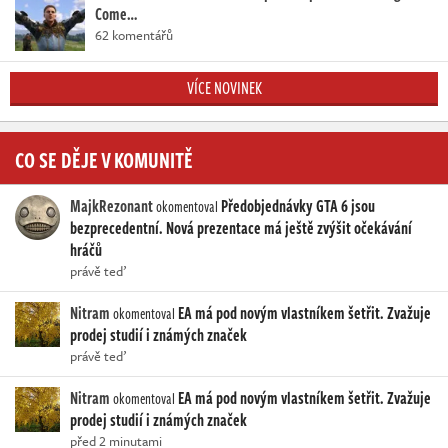
Come…
62 komentářů
VÍCE NOVINEK
CO SE DĚJE V KOMUNITĚ
MajkRezonant
Předobjednávky GTA 6 jsou
okomentoval
bezprecedentní. Nová prezentace má ještě zvýšit očekávání
hráčů
právě teď
Nitram
EA má pod novým vlastníkem šetřit. Zvažuje
okomentoval
prodej studií i známých značek
právě teď
Nitram
EA má pod novým vlastníkem šetřit. Zvažuje
okomentoval
prodej studií i známých značek
před 2 minutami