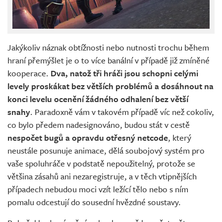
Jakýkoliv náznak obtížnosti nebo nutnosti trochu během
hraní přemýšlet je o to více banální v případě již zmíněné
kooperace.
Dva, natož tři hráči jsou schopni celými
levely proskákat bez větších problémů a dosáhnout na
konci levelu ocenění žádného odhalení bez větší
snahy
. Paradoxně vám v takovém případě víc než cokoliv,
co bylo předem nadesignováno, budou stát v cestě
nespočet bugů a opravdu otřesný netcode
, který
neustále posunuje animace, dělá soubojový systém pro
vaše spoluhráče v podstatě nepoužitelný, protože se
většina zásahů ani nezaregistruje, a v těch vtipnějších
případech nebudou moci vzít ležící tělo nebo s ním
pomalu odcestují do sousední hvězdné soustavy.