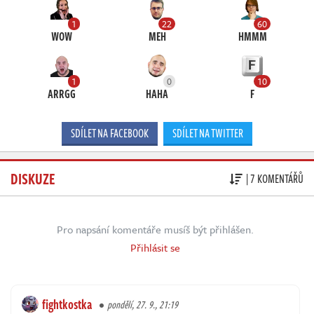
1
22
60
WOW
MEH
HMMM
1
0
10
ARRGG
HAHA
F
SDÍLET NA FACEBOOK
SDÍLET NA TWITTER
DISKUZE
| 7 KOMENTÁŘŮ
Pro napsání komentáře musíš být přihlášen.
Přihlásit se
fightkostka
pondělí, 27. 9., 21:19