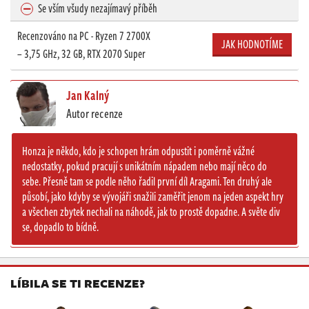
Se vším všudy nezajímavý příběh
Recenzováno na PC - Ryzen 7 2700X
JAK HODNOTÍME
– 3,75 GHz, 32 GB, RTX 2070 Super
Jan Kalný
Autor recenze
Honza je někdo, kdo je schopen hrám odpustit i poměrně vážné
nedostatky, pokud pracují s unikátním nápadem nebo mají něco do
sebe. Přesně tam se podle něho řadil první díl Aragami. Ten druhý ale
působí, jako kdyby se vývojáři snažili zaměřit jenom na jeden aspekt hry
a všechen zbytek nechali na náhodě, jak to prostě dopadne. A světe div
se, dopadlo to bídně.
LÍBILA SE TI RECENZE?