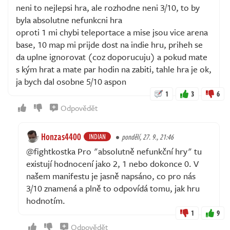
neni to nejlepsi hra, ale rozhodne neni 3/10, to by
byla absolutne nefunkcni hra
oproti 1 mi chybi teleportace a mise jsou vice arena
base, 10 map mi prijde dost na indie hru, priheh se
da uplne ignorovat (coz doporucuju) a pokud mate
s kým hrat a mate par hodin na zabiti, tahle hra je ok,
ja bych dal osobne 5/10 aspon
1
3
6
Odpovědět
Honzas4400
INDIAN
pondělí, 27. 9., 21:46
@fightkostka Pro "absolutně nefunkční hry" tu
existují hodnocení jako 2, 1 nebo dokonce 0. V
našem manifestu je jasně napsáno, co pro nás
3/10 znamená a plně to odpovídá tomu, jak hru
hodnotím.
1
9
Odpovědět