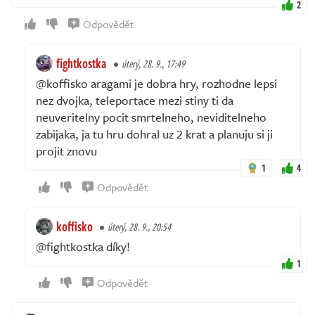
2
Odpovědět
fightkostka
úterý, 28. 9., 17:49
@koffisko aragami je dobra hry, rozhodne lepsi
nez dvojka, teleportace mezi stiny ti da
neuveritelny pocit smrtelneho, neviditelneho
zabijaka, ja tu hru dohral uz 2 krat a planuju si ji
projit znovu
1
4
Odpovědět
koffisko
úterý, 28. 9., 20:54
@fightkostka díky!
1
Odpovědět