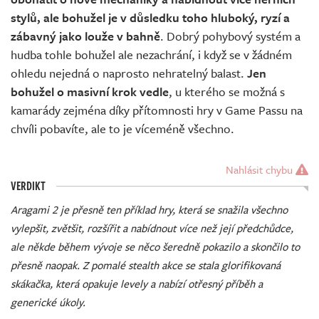
stylů, ale bohužel je v důsledku toho hluboký, ryzí a
zábavný jako louže v bahně
. Dobrý pohybový systém a
hudba tohle bohužel ale nezachrání, i když se v žádném
ohledu nejedná o naprosto nehratelný balast.
Jen
bohužel o masivní krok vedle
, u kterého se možná s
kamarády zejména díky přítomnosti hry v Game Passu na
chvíli pobavíte, ale to je víceméně všechno.
Nahlásit chybu
VERDIKT
Aragami 2 je přesně ten příklad hry, která se snažila všechno
vylepšit, zvětšit, rozšířit a nabídnout více než její předchůdce,
ale někde během vývoje se něco šeredně pokazilo a skončilo to
přesně naopak. Z pomalé stealth akce se stala glorifikovaná
skákačka, která opakuje levely a nabízí otřesný příběh a
generické úkoly.