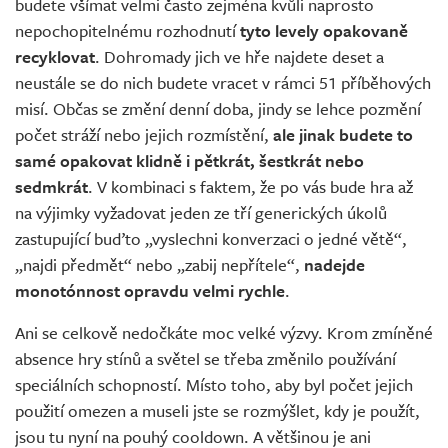
budete všímat velmi často zejména kvůli naprosto
nepochopitelnému rozhodnutí
tyto levely opakovaně
recyklovat
. Dohromady jich ve hře najdete deset a
neustále se do nich budete vracet v rámci 51 příběhových
misí. Občas se změní denní doba, jindy se lehce pozmění
počet stráží nebo jejich rozmístění,
ale jinak budete to
samé opakovat klidně i pětkrát, šestkrát nebo
sedmkrát
. V kombinaci s faktem, že po vás bude hra až
na výjimky vyžadovat jeden ze tří generických úkolů
zastupující buďto „vyslechni konverzaci o jedné větě“,
„najdi předmět“ nebo „zabij nepřítele“,
nadejde
monotónnost opravdu velmi rychle
.
Ani se celkově nedočkáte moc velké výzvy. Krom zmíněné
absence hry stínů a světel se třeba změnilo používání
speciálních schopností. Místo toho, aby byl počet jejich
použití omezen a museli jste se rozmýšlet, kdy je použít,
jsou tu nyní na pouhý cooldown. A většinou je ani