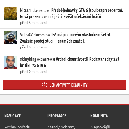
Nitram
Předobjednávky GTA 6 jsou bezprecedentní.
okomentoval
Nová prezentace má ještě zvýšit očekávání hráčů
před 6 minutami
VoDaCZ
EA má pod novým vlastníkem šetřit.
okomentoval
Zvažuje prodej studií i známých značek
před 6 minutami
skinyking
Vrchol chamtivosti? Rockstar schytává
okomentoval
kritiku za GTA 6
před 9 minutami
PŘEHLED AKTIVITY KOMUNITY
NAVIGACE
INFORMACE
KOMUNITA
Archiv pořadu
Zásady ochrany
Nejnovější