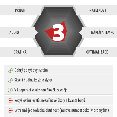
PŘÍBĚH
HRATELNOST
3
AUDIO
NÁPLŇ A TEMPO
GRAFIKA
OPTIMALIZACE
Dobrý pohybový systém
Skvělá hudba, když je slyšet
V kooperaci se alespoň člověk zasměje
Recyklování levelů, nezajímavé úkoly a kvanta bugů
Extrémně jednoduchá obtížnost (nulová nutnost cokoliv promýšlet)