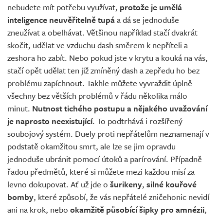
nebudete mít potřebu využívat,
protože je umělá
inteligence neuvěřitelně tupá
a dá se jednoduše
zneužívat a obelhávat. Většinou například stačí dvakrát
skočit, udělat ve vzduchu dash směrem k nepříteli a
zeshora ho zabít. Nebo pokud jste v krytu a kouká na vás,
stačí opět udělat ten již zmíněný dash a zepředu ho bez
problému zapíchnout. Takhle můžete vyvraždit úplně
všechny bez větších problémů v řádu několika málo
minut.
Nutnost tichého postupu a nějakého uvažování
je naprosto neexistující
. To podtrhává i rozšířený
soubojový systém. Duely proti nepřátelům neznamenají v
podstatě okamžitou smrt, ale lze se jim opravdu
jednoduše ubránit pomocí útoků a parírování. Případně
řadou předmětů, které si můžete mezi každou misí za
levno dokupovat. Ať už jde o
šurikeny
,
silné kouřové
bomby
, které způsobí, že vás nepřátelé zničehonic nevidí
ani na krok, nebo
okamžitě působící šipky pro amnézii
,