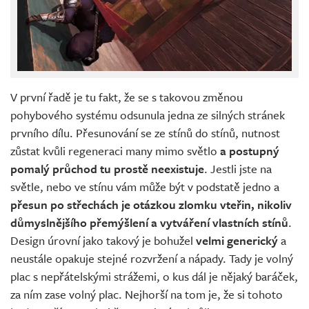
V první řadě je tu fakt, že se s takovou změnou
pohybového systému odsunula jedna ze silných stránek
prvního dílu. Přesunování se ze stínů do stínů, nutnost
zůstat kvůli regeneraci many mimo světlo
a postupný
pomalý průchod tu prostě neexistuje
. Jestli jste na
světle, nebo ve stínu vám může být v podstatě jedno a
přesun po střechách je otázkou zlomku vteřin, nikoliv
důmyslnějšího přemýšlení a vytváření vlastních stínů
.
Design úrovní jako takový je bohužel
velmi generický
a
neustále opakuje stejné rozvržení a nápady. Tady je volný
plac s nepřátelskými strážemi, o kus dál je nějaký baráček,
za ním zase volný plac. Nejhorší na tom je, že si tohoto