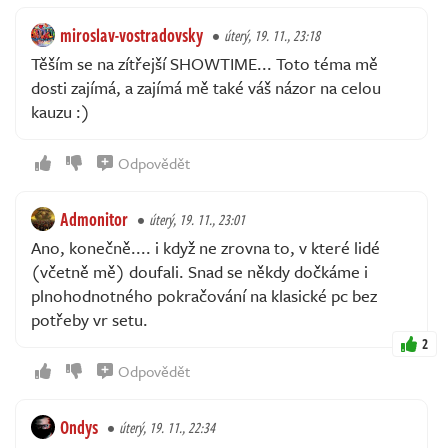
miroslav-vostradovsky
úterý, 19. 11., 23:18
Těším se na zítřejší SHOWTIME... Toto téma mě
dosti zajímá, a zajímá mě také váš názor na celou
kauzu :)
Odpovědět
Admonitor
úterý, 19. 11., 23:01
Ano, konečně.... i když ne zrovna to, v které lidé
(včetně mě) doufali. Snad se někdy dočkáme i
plnohodnotného pokračování na klasické pc bez
potřeby vr setu.
2
Odpovědět
Ondys
úterý, 19. 11., 22:34