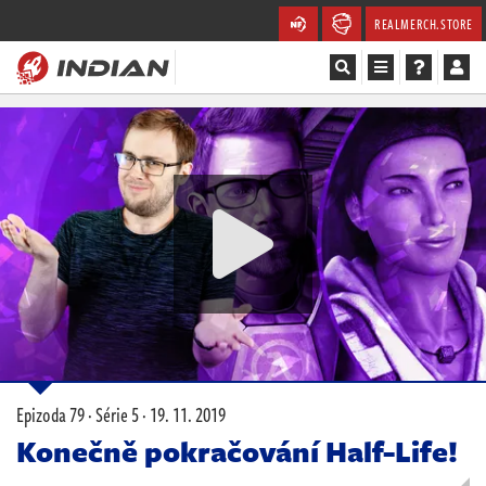
REALMERCH.STORE
Magazín
Recenze
Videa
Soutěže
Databáze
Komunita
Epizoda 79 · Série 5 ·
19. 11. 2019
Redakce
Konečně pokračování Half-Life!