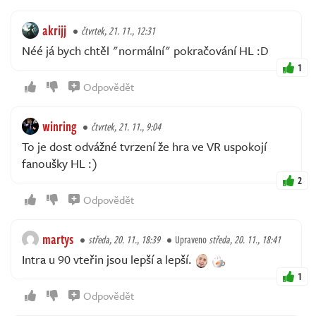
akrijj
čtvrtek, 21. 11., 12:31
Néé já bych chtěl "normální" pokračování HL :D
1
Odpovědět
winring
čtvrtek, 21. 11., 9:04
To je dost odvážné tvrzení že hra ve VR uspokojí
fanoušky HL :)
2
Odpovědět
martys
středa, 20. 11., 18:39
Upraveno
středa, 20. 11., 18:41
Intra u 90 vteřin jsou lepší a lepší.
1
Odpovědět