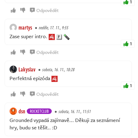
1
Odpovědět
martys
neděle, 17. 11., 9:55
Zase super intro.
1
Odpovědět
Lakyslav
sobota, 16. 11., 18:28
Perfektná epizóda
1
Odpovědět
dsn
ROCKETCLUB
sobota, 16. 11., 11:51
Grounded vypadá zajímavě... Děkuji za seznámení
hry, budu se těšit.. :D