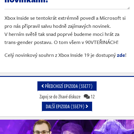
Živě
Xbox Inside se tentokrát extrémně povedl a Microsoft si
pro nás připravil salvu hodně zajímavých novinek.
V herním světě tak snad poprvé budeme moci hrát za
trans-gender postavu. O tom všem v 90VTEŘINÁCH!
Celý novinkový souhrn z Xbox Inside 19 je dostupný
zde
!
PŘEDCHOZÍ EPIZODA (S5E77)
Zapoj se do žhavé diskuze
12
DALŠÍ EPIZODA (S5E79)