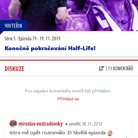
90VTEŘIN
Série 5
·
Epizoda 79
·
19. 11. 2019
Konečně pokračování Half-Life!
DISKUZE
| 11 KOMENTÁŘŮ
Pro napsání komentáře musíš být přihlášen.
Přihlásit se
miroslav-vostradovsky
pondělí, 18. 11., 22:12
Intro mě opět rozesmálo :D Skvělá epizoda