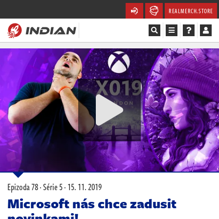
REALMERCH.STORE
Magazín
Recenze
Videa
Soutěže
Databáze
Komunita
Epizoda 78 · Série 5 ·
15. 11. 2019
Redakce
Microsoft nás chce zadusit
novinkami!