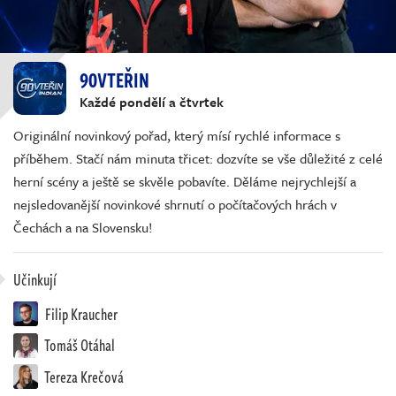
90VTEŘIN
Každé pondělí a čtvrtek
Originální novinkový pořad, který mísí rychlé informace s
příběhem. Stačí nám minuta třicet: dozvíte se vše důležité z celé
herní scény a ještě se skvěle pobavíte. Děláme nejrychlejší a
nejsledovanější novinkové shrnutí o počítačových hrách v
Čechách a na Slovensku!
Učinkují
Filip Kraucher
Tomáš Otáhal
Tereza Krečová