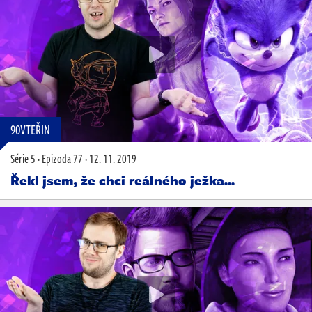
90VTEŘIN
Série 5
·
Epizoda 77
·
12. 11. 2019
Řekl jsem, že chci reálného ježka...