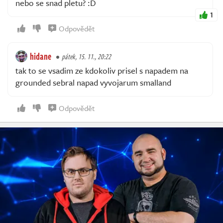
nebo se snad pletu? :D
1
Odpovědět
hidane
pátek, 15. 11., 20:22
tak to se vsadim ze kdokoliv prisel s napadem na
grounded sebral napad vyvojarum smalland
Odpovědět