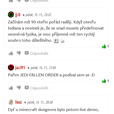
Odpovědět
jj-0
pátek, 15. 11., 23:32
Začínám mít 90 vteřin pořád raději. Když otevřu
Indiana a novinek je, že se snad musele předefinovat
vesmírná fyzika, je moc příjemné mít ten rychlý
souhrn toho důležitého.
1
Odpovědět
jaci91
pátek, 15. 11., 21:05
Pařim JEDI FALLEN ORDER a podíval sem se :D
1
Odpovědět
feez
pátek, 15. 11., 20:38
Dyť u minecraft dungeons bylo potom live demo,