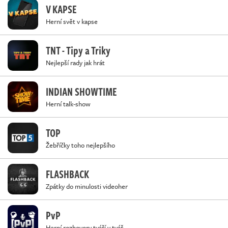
V KAPSE
Herní svět v kapse
TNT - Tipy a Triky
Nejlepší rady jak hrát
INDIAN SHOWTIME
Herní talk-show
TOP
Žebříčky toho nejlepšího
FLASHBACK
Zpátky do minulosti videoher
PvP
Herní rozhovory tváří v tvář