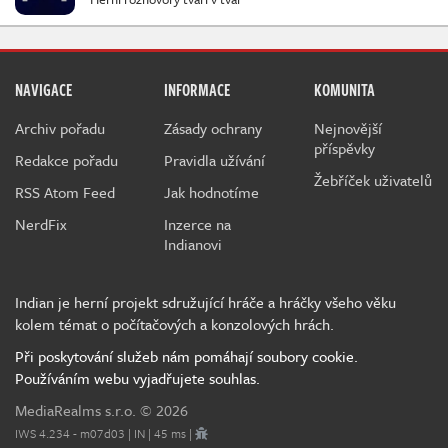
NAVIGACE
INFORMACE
KOMUNITA
Archiv pořadu
Zásady ochrany
Nejnovější
příspěvky
Redakce pořadu
Pravidla užívání
Žebříček uživatelů
RSS Atom Feed
Jak hodnotíme
NerdFix
Inzerce na
Indianovi
Indian je herní projekt sdružující hráče a hráčky všeho věku
kolem témat o počítačových a konzolových hrách.
Při poskytování služeb nám pomáhají soubory cookie.
Používáním webu vyjadřujete souhlas.
MediaRealms s.r.o.
© 2026
IWS 4.234 - m07d03 | IN | 45 ms |