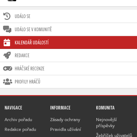
UDÁLO SE
UDÁLO SE V KOMUNITĚ
KALENDÁŘ UDÁLOSTÍ
REDAKCE
HRÁČSKÉ RECENZE
PROFILY HRÁČŮ
NAVIGACE
INFORMACE
KOMUNITA
Archiv pořadu
Zásady ochrany
Nejnovější
příspěvky
Redakce pořadu
Pravidla užívání
Žebříček uživatelů