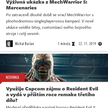
Výživná ukázka z MechWarrior 5:
Mercenaries
Po zatraceně dlouhé době se vrací MechWarrior s
plnohodnotnou singleplayerovou kampaní. V nové
ukázce uvidíte bitvy, customizaci svého bojového
stroje i celý vesmír.
Michal Burian
1 minuta
22. 11. 2019
NOVINKA
Využije Capcom zájmu o Resident Evil
a vydá v příštím roce remake třetího
dílu?
Moderní předělávka survival hororu Resident Evil 3: