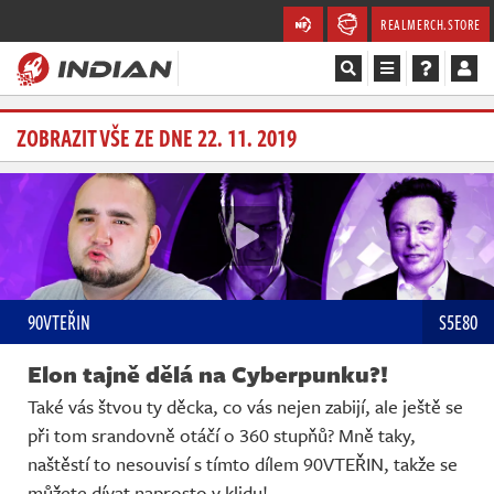
REALMERCH.STORE
Magazín
ZOBRAZIT VŠE ZE DNE 22. 11. 2019
Recenze
Videa
Soutěže
90VTEŘIN
S5E80
Databáze
Elon tajně dělá na Cyberpunku?!
Komunita
Také vás štvou ty děcka, co vás nejen zabijí, ale ještě se
při tom srandovně otáčí o 360 stupňů? Mně taky,
Redakce
naštěstí to nesouvisí s tímto dílem 90VTEŘIN, takže se
můžete dívat naprosto v klidu!