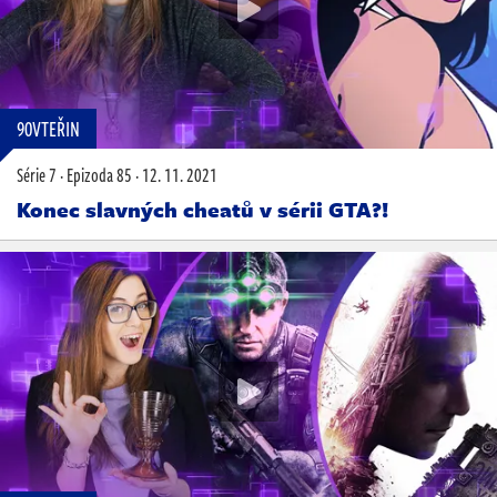
90VTEŘIN
Série 7
·
Epizoda 85
·
12. 11. 2021
Konec slavných cheatů v sérii GTA?!