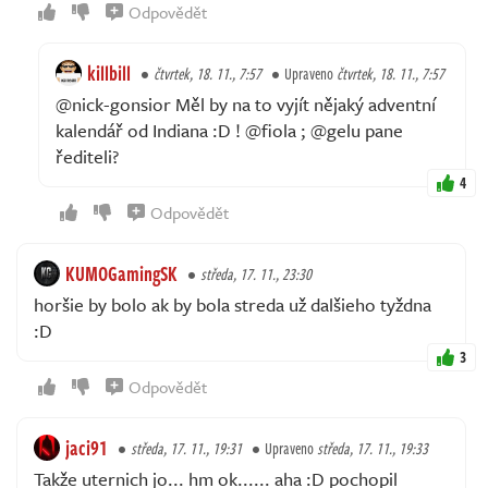
Odpovědět
killbill
čtvrtek, 18. 11., 7:57
Upraveno
čtvrtek, 18. 11., 7:57
@nick-gonsior Měl by na to vyjít nějaký adventní
kalendář od Indiana :D ! @fiola ; @gelu pane
řediteli?
4
Odpovědět
KUMOGamingSK
středa, 17. 11., 23:30
horšie by bolo ak by bola streda už dalšieho tyždna
:D
3
Odpovědět
jaci91
středa, 17. 11., 19:31
Upraveno
středa, 17. 11., 19:33
Takže uternich jo... hm ok...... aha :D pochopil