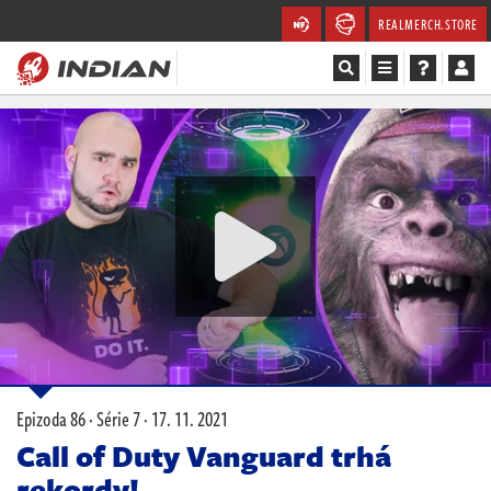
REALMERCH.STORE
Magazín
Recenze
Videa
Soutěže
Databáze
Komunita
Epizoda 86 · Série 7 ·
17. 11. 2021
Redakce
Call of Duty Vanguard trhá
rekordy!