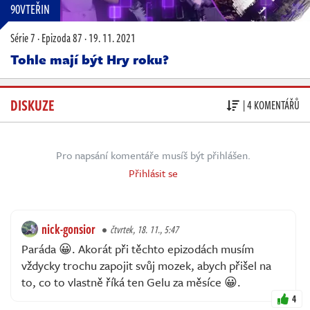
90VTEŘIN
Série 7
·
Epizoda 87
·
19. 11. 2021
Tohle mají být Hry roku?
DISKUZE
| 4 KOMENTÁŘŮ
Pro napsání komentáře musíš být přihlášen.
Přihlásit se
nick-gonsior
čtvrtek, 18. 11., 5:47
Paráda 😀. Akorát při těchto epizodách musím
vždycky trochu zapojit svůj mozek, abych přišel na
to, co to vlastně říká ten Gelu za měsíce 😀.
4