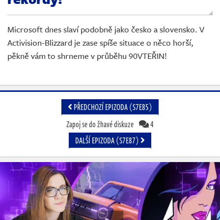
Živě
Microsoft dnes slaví podobně jako česko a slovensko. V
Activision-Blizzard je zase spíše situace o něco horší,
pěkně vám to shrneme v průběhu 90VTEŘIN!
PŘEDCHOZÍ EPIZODA (S7E85)
Zapoj se do žhavé diskuze
4
DALŠÍ EPIZODA (S7E87)