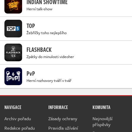
INDIAN SHOWTIME
Herní talk-show
TOP
Žebříčky toho nejlepšího
FLASHBACK
Zpátky do minulosti videoher
PvP
Herní rozhovory tváří v tvář
NAVIGACE
INFORMACE
KOMUNITA
Archiv pořadu
Zásady ochrany
Nejnovější
příspěvky
Redakce pořadu
Pravidla užívání