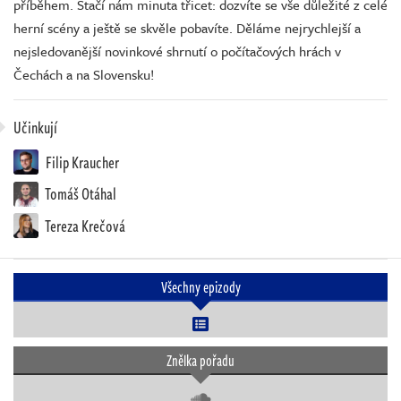
příběhem. Stačí nám minuta třicet: dozvíte se vše důležité z celé
herní scény a ještě se skvěle pobavíte. Děláme nejrychlejší a
nejsledovanější novinkové shrnutí o počítačových hrách v
Čechách a na Slovensku!
Učinkují
Filip Kraucher
Tomáš Otáhal
Tereza Krečová
Všechny epizody
Znělka pořadu