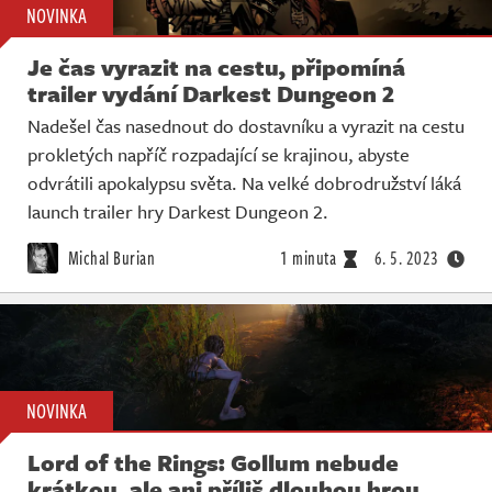
NOVINKA
Je čas vyrazit na cestu, připomíná
trailer vydání Darkest Dungeon 2
Nadešel čas nasednout do dostavníku a vyrazit na cestu
prokletých napříč rozpadající se krajinou, abyste
odvrátili apokalypsu světa. Na velké dobrodružství láká
launch trailer hry Darkest Dungeon 2.
Michal Burian
1 minuta
6. 5. 2023
NOVINKA
Lord of the Rings: Gollum nebude
krátkou, ale ani příliš dlouhou hrou