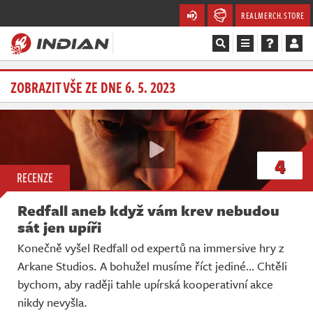
REALMERCH.STORE
Magazín
ZOBRAZIT VŠE ZE DNE 6. 5. 2023
Recenze
Videa
4
RECENZE
Soutěže
Redfall aneb když vám krev nebudou
Databáze
sát jen upíři
Konečně vyšel Redfall od expertů na immersive hry z
Komunita
Arkane Studios. A bohužel musíme říct jediné… Chtěli
bychom, aby raději tahle upírská kooperativní akce
Redakce
nikdy nevyšla.