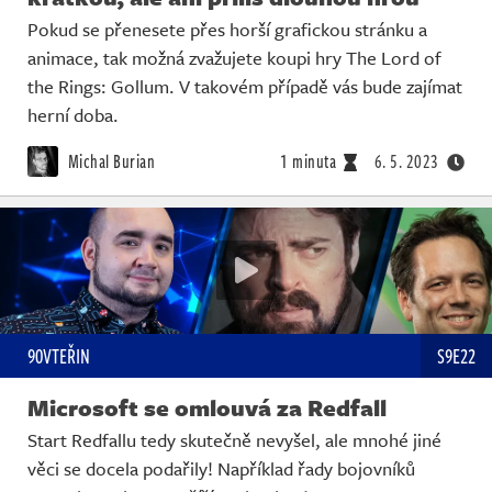
Pokud se přenesete přes horší grafickou stránku a
animace, tak možná zvažujete koupi hry The Lord of
the Rings: Gollum. V takovém případě vás bude zajímat
herní doba.
Michal Burian
1 minuta
6. 5. 2023
90VTEŘIN
S9E22
Microsoft se omlouvá za Redfall
Start Redfallu tedy skutečně nevyšel, ale mnohé jiné
věci se docela podařily! Například řady bojovníků