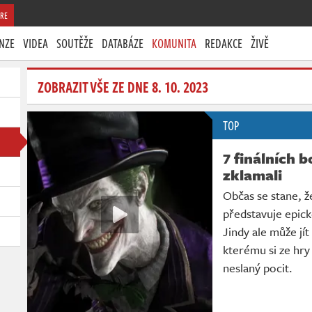
RE
NZE
VIDEA
SOUTĚŽE
DATABÁZE
KOMUNITA
REDAKCE
ŽIVĚ
ZOBRAZIT VŠE ZE DNE 8. 10. 2023
TOP
7 finálních 
zklamali
Občas se stane, že
představuje epick
Jindy ale může jít
kterému si ze hr
neslaný pocit.