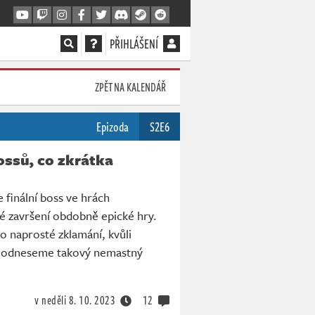
PŘIHLÁŠENÍ
ZPĚT NA KALENDÁŘ
Epizoda
S2E6
bossů, co zkrátka
 finální boss ve hrách
é završení obdobně epické hry.
 o naprosté zklamání, kvůli
y odneseme takový nemastný
v neděli
8. 10. 2023
12