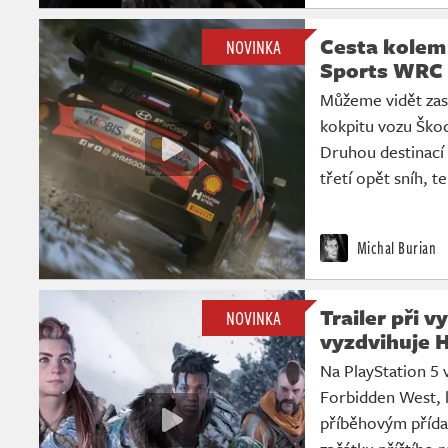
Cesta kolem 
NOVINKA
Sports WRC
Můžeme vidět zas
kokpitu vozu Škod
Druhou destinací 
třetí opět sníh, t
Michal Burian
Trailer při 
NOVINKA
vyzdvihuje 
Na PlayStation 5 
Forbidden West, 
příběhovým přída