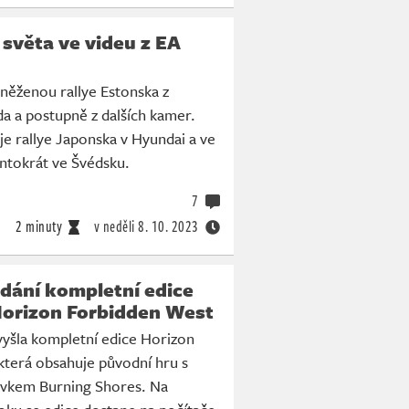
světa ve videu z EA
něženou rallye Estonska z
a a postupně z dalších kamer.
je rallye Japonska v Hyundai a ve
entokrát ve Švédsku.
7
2 minuty
v neděli
8. 10. 2023
vydání kompletní edice
Horizon Forbidden West
vyšla kompletní edice Horizon
která obsahuje původní hru s
vkem Burning Shores. Na