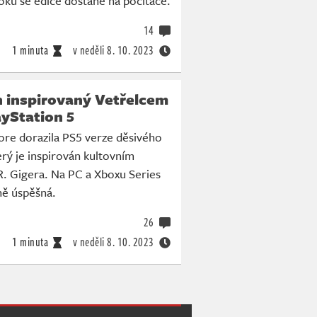
roku se edice dostane na počítače.
14
1 minuta
v neděli
8. 10. 2023
n inspirovaný Vetřelcem
ayStation 5
ore dorazila PS5 verze děsivého
rý je inspirován kultovním
R. Gigera. Na PC a Xboxu Series
ně úspěšná.
26
1 minuta
v neděli
8. 10. 2023