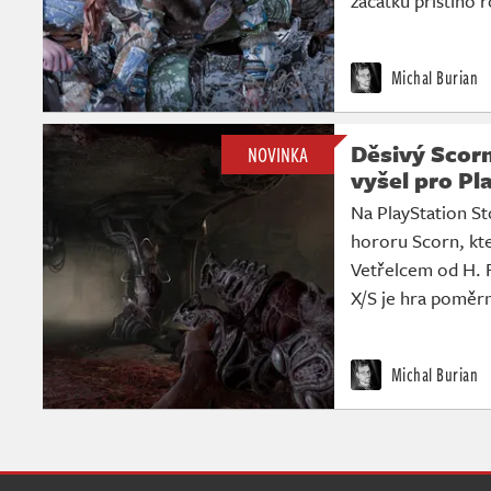
začátku příštího 
Michal Burian
Děsivý Scor
NOVINKA
vyšel pro Pl
Na PlayStation St
hororu Scorn, kte
Vetřelcem od H. 
X/S je hra poměr
Michal Burian