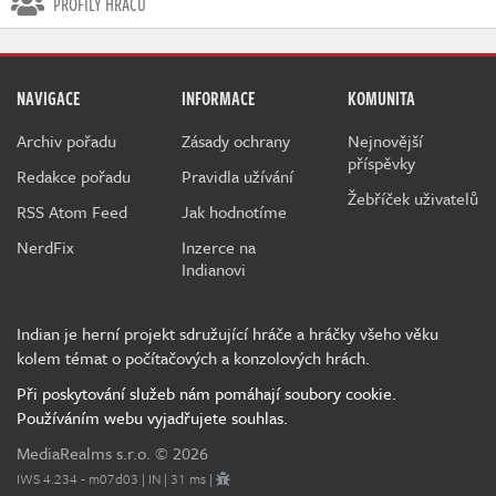
PROFILY HRÁČŮ
NAVIGACE
INFORMACE
KOMUNITA
Archiv pořadu
Zásady ochrany
Nejnovější
příspěvky
Redakce pořadu
Pravidla užívání
Žebříček uživatelů
RSS Atom Feed
Jak hodnotíme
NerdFix
Inzerce na
Indianovi
Indian je herní projekt sdružující hráče a hráčky všeho věku
kolem témat o počítačových a konzolových hrách.
Při poskytování služeb nám pomáhají soubory cookie.
Používáním webu vyjadřujete souhlas.
MediaRealms s.r.o.
© 2026
IWS 4.234 - m07d03 | IN | 31 ms |