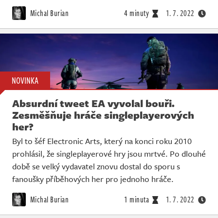
Živě
Michal Burian
4 minuty
1. 7. 2022
NOVINKA
Absurdní tweet EA vyvolal bouři.
Zesměšňuje hráče singleplayerových
her?
Byl to šéf Electronic Arts, který na konci roku 2010
prohlásil, že singleplayerové hry jsou mrtvé. Po dlouhé
době se velký vydavatel znovu dostal do sporu s
fanoušky příběhových her pro jednoho hráče.
Michal Burian
1 minuta
1. 7. 2022