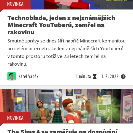
NOVINKA
Technoblade, jeden z nejznámějších
Minecraft YouTuberů, zemřel na
rakovinu
Smutné zprávy se dnes šíří napříč Minecraft komunitou
po celém internetu. Jeden z nejznámějších YouTuberů
v tomto prostoru totiž ve 23 letech zemřel na
rakovinu.
Karel Vaněk
1 minuta
1. 7. 2022
NOVINKA
The Sims 4 se zaměřuje na dospívání