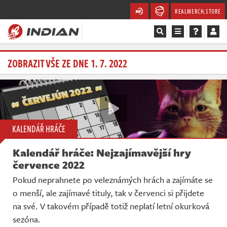
REALMERCH.STORE
Magazín
ZOBRAZIT VŠE ZE DNE 1. 7. 2022
Recenze
Videa
KALENDÁŘ HRÁČE
Soutěže
Kalendář hráče: Nejzajímavější hry
Databáze
července 2022
Pokud neprahnete po veleznámých hrách a zajímáte se
Komunita
o menší, ale zajímavé tituly, tak v červenci si přijdete
na své. V takovém případě totiž neplatí letní okurková
Redakce
sezóna.