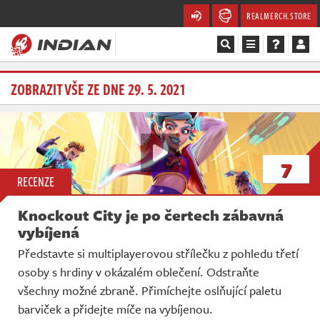
REALMERCH.STORE
Magazín
ZOBRAZIT VŠE ZE DNE 29. 5. 2021
Recenze
Videa
7
RECENZE
Soutěže
Knockout City je po čertech zábavná
Databáze
vybíjená
Představte si multiplayerovou střílečku z pohledu třetí
Komunita
osoby s hrdiny v okázalém oblečení. Odstraňte
všechny možné zbraně. Přimíchejte oslňující paletu
Redakce
barviček a přidejte míče na vybíjenou.