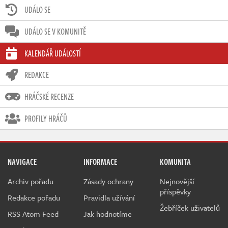
UDÁLO SE
UDÁLO SE V KOMUNITĚ
KALENDÁŘ UDÁLOSTÍ
REDAKCE
HRÁČSKÉ RECENZE
PROFILY HRÁČŮ
NAVIGACE
INFORMACE
KOMUNITA
Archiv pořadu
Zásady ochrany
Nejnovější
příspěvky
Redakce pořadu
Pravidla užívání
Žebříček uživatelů
RSS Atom Feed
Jak hodnotíme