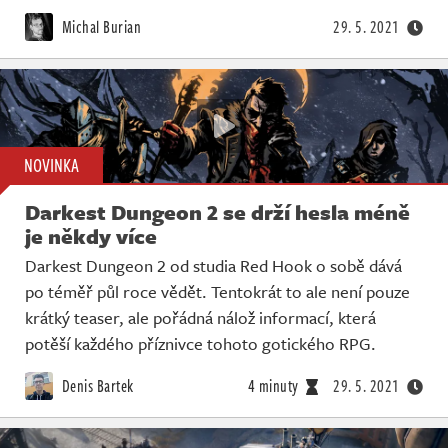
Živě
Michal Burian
29. 5. 2021
NOVINKA
Darkest Dungeon 2 se drží hesla méně
je někdy více
Darkest Dungeon 2 od studia Red Hook o sobě dává
po téměř půl roce vědět. Tentokrát to ale není pouze
krátký teaser, ale pořádná nálož informací, která
potěší každého příznivce tohoto gotického RPG.
Denis Bartek
4 minuty
29. 5. 2021