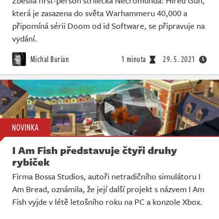
Zběsilá first-person střílečka Necromunda: Hired Gun,
která je zasazena do světa Warhammeru 40,000 a
připomíná sérii Doom od id Software, se připravuje na
vydání.
Michal Burian
1 minuta
29. 5. 2021
NOVINKA
I Am Fish představuje čtyři druhy
rybiček
Firma Bossa Studios, autoři netradičního simulátoru I
Am Bread, oznámila, že její další projekt s názvem I Am
Fish vyjde v létě letošního roku na PC a konzole Xbox.