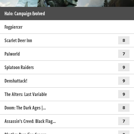
Halo: Campaign Evolved
Fogpiercer
Scarlet Deer Inn
8
Palworld
7
Splatoon Raiders
9
Denshattack!
9
The Alters: Last Variable
9
Doom: The Dark Ages |…
8
Assassin’s Creed: Black Flag…
7