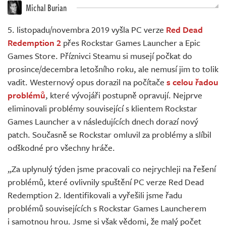
Živě
Michal Burian
5. listopadu/novembra 2019 vyšla PC verze
Red Dead
Redemption 2
přes Rockstar Games Launcher a Epic
Games Store. Příznivci Steamu si musejí počkat do
prosince/decembra letošního roku, ale nemusí jim to tolik
vadit. Westernový opus dorazil na počítače
s celou řadou
problémů
, které vývojáři postupně opravují. Nejprve
eliminovali problémy související s klientem Rockstar
Games Launcher a v následujících dnech dorazí nový
patch. Současně se Rockstar omluvil za problémy a slíbil
odškodné pro všechny hráče.
„Za uplynulý týden jsme pracovali co nejrychleji na řešení
problémů, které ovlivnily spuštění PC verze Red Dead
Redemption 2. Identifikovali a vyřešili jsme řadu
problémů souvisejících s Rockstar Games Launcherem
i samotnou hrou. Jsme si však vědomi, že malý počet