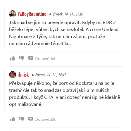
YaBoyRabintino
čtvrtek, 14. 11., 17:01
Tak snad se jim to povede opravit. Kdyby mi RDR 2
běželo lépe, vůbec bych se nezlobil. A co se Undead
Nightmare 2 týče, tak nemám zájem, protože
nemám rád zombie tématiku.
Odpovědět
ifn-isk
čtvrtek, 14. 11., 14:42
Překvapuje někoho, že port od Rockstaru na pc je
trash? Ale tak to snad zas opraví jak i u minulých
produktů. I když GTA IV ani doteď není úplně ideálně
optimalizované.
Odpovědět