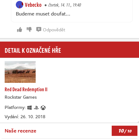
Vebecko
čtvrtek, 14. 11., 19:40
Budeme muset doufat...
Odpovědět
DETAIL K OZNAČENÉ HŘE
Red Dead Redemption II
Rockstar Games
Platformy:
Vydání: 26. 10. 2018
10
Naše recenze
/ 10