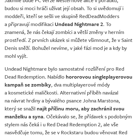
Jakmile bude PC verze westernové akce v pořádku,
budou si moci hráči užívat její obsah. To si uvědomují i
moddeři, kteří se sešli ve skupině RedDeadModders
a připravují modifikaci
Undead Nightmare 2
. To
znamená, že nás čekají zombíci a větší změny v herním
prostředí. Z prvních ukázek si můžete všimnout, že v Saint
Denis sněží. Bohužel nevíme, v jaké fázi mod je a kdy by
mohl vyjít.
Undead Nightmare bylo samostatné rozšíření pro Red
Dead Redemption. Nabídlo
hororovou singleplayerovou
kampaň se zombíky
, dva multiplayerové módy
a kosmetické maličkosti. Alternativní příběh navázal
na návrat hrdiny a bývalého psance Johna Marstona,
který se snažil
najít příčinu moru, aby zachránil svou
manželku a syna
. Očekávalo se, že přídavek s podobným
stylem nás čeká i u Red Dead Redemption 2, ale vše
nasvědčuje tomu, že se v Rockstaru budou věnovat Red