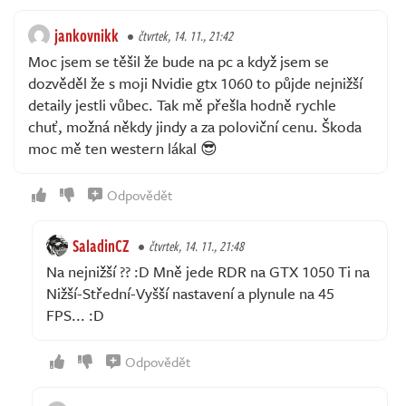
jankovnikk
čtvrtek, 14. 11., 21:42
Moc jsem se těšil že bude na pc a když jsem se
dozvěděl že s moji Nvidie gtx 1060 to půjde nejnižší
detaily jestli vůbec. Tak mě přešla hodně rychle
chuť, možná někdy jindy a za poloviční cenu. Škoda
moc mě ten western lákal 😎
Odpovědět
SaladinCZ
čtvrtek, 14. 11., 21:48
Na nejnižší ?? :D Mně jede RDR na GTX 1050 Ti na
Nižší-Střední-Vyšší nastavení a plynule na 45
FPS... :D
Odpovědět