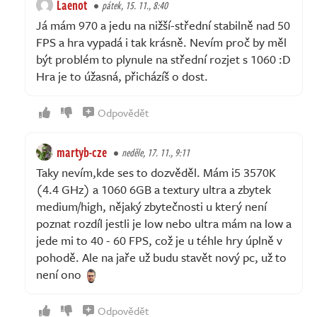
Laenot
pátek, 15. 11., 8:40
Já mám 970 a jedu na nižší-střední stabilně nad 50
FPS a hra vypadá i tak krásně. Nevím proč by měl
být problém to plynule na střední rozjet s 1060 :D
Hra je to úžasná, přicházíš o dost.
Odpovědět
martyb-cze
neděle, 17. 11., 9:11
Taky nevím,kde ses to dozvěděl. Mám i5 3570K
(4.4 GHz) a 1060 6GB a textury ultra a zbytek
medium/high, nějaký zbytečnosti u který není
poznat rozdíl jestli je low nebo ultra mám na low a
jede mi to 40 - 60 FPS, což je u téhle hry úplně v
pohodě. Ale na jaře už budu stavět nový pc, už to
není ono
Odpovědět