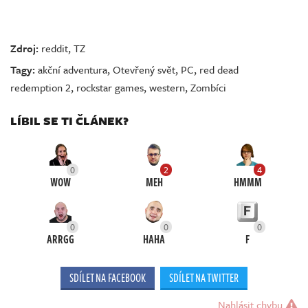
Zdroj:
reddit
,
TZ
Tagy:
akční adventura
,
Otevřený svět
,
PC
,
red dead
redemption 2
,
rockstar games
,
western
,
Zombíci
LÍBIL SE TI ČLÁNEK?
0
2
4
WOW
MEH
HMMM
0
0
0
ARRGG
HAHA
F
SDÍLET NA FACEBOOK
SDÍLET NA TWITTER
Nahlásit chybu