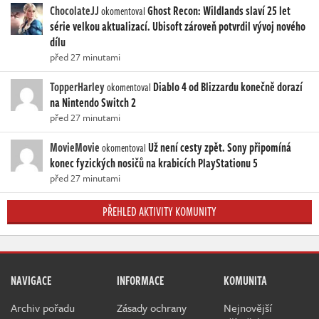
ChocolateJJ
Ghost Recon: Wildlands slaví 25 let
okomentoval
série velkou aktualizací. Ubisoft zároveň potvrdil vývoj nového
dílu
před 27 minutami
TopperHarley
Diablo 4 od Blizzardu konečně dorazí
okomentoval
na Nintendo Switch 2
před 27 minutami
MovieMovie
Už není cesty zpět. Sony připomíná
okomentoval
konec fyzických nosičů na krabicích PlayStationu 5
před 27 minutami
PŘEHLED AKTIVITY KOMUNITY
NAVIGACE
INFORMACE
KOMUNITA
Archiv pořadu
Zásady ochrany
Nejnovější