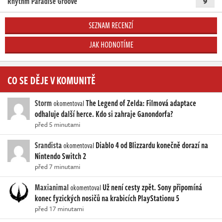
Rhythm Paradise Groove
9
SEZNAM RECENZÍ
JAK HODNOTÍME
CO SE DĚJE V KOMUNITĚ
Storm
The Legend of Zelda: Filmová adaptace
okomentoval
odhaluje další herce. Kdo si zahraje Ganondorfa?
před 5 minutami
Srandista
Diablo 4 od Blizzardu konečně dorazí na
okomentoval
Nintendo Switch 2
před 7 minutami
Maxianimal
Už není cesty zpět. Sony připomíná
okomentoval
konec fyzických nosičů na krabicích PlayStationu 5
před 17 minutami