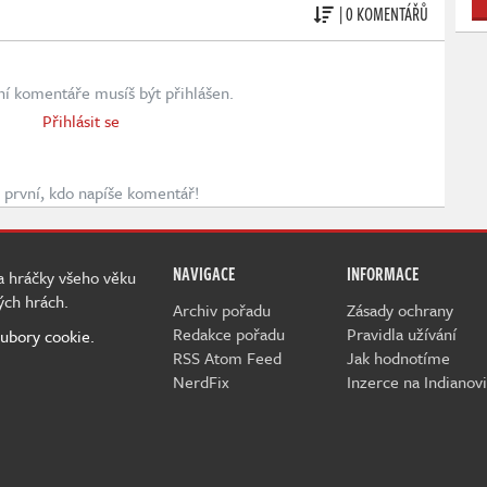
| 0 KOMENTÁŘŮ
ní komentáře musíš být přihlášen.
Přihlásit se
první, kdo napíše komentář!
NAVIGACE
INFORMACE
 a hráčky všeho věku
ých hrách.
Archiv pořadu
Zásady ochrany
Redakce pořadu
Pravidla užívání
ubory cookie.
RSS Atom Feed
Jak hodnotíme
NerdFix
Inzerce na Indianovi