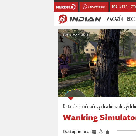
REALMERCH.STO
MAGAZÍN
RECE
Databáze počítačových a konzolových h
Wanking Simulato
Dostupné pro: