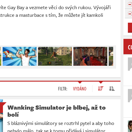
íte Gay Bay a vezmete věci do svých rukou. Vývojáři
strukce a masturbace s tím, že můžete jít kamkoli
C
FILTR:
VYDÁNO
Wanking Simulator je blbej, až to
bolí
S bláznivými simulátory se roztrhl pytel a aby toho
nebylo málo, tak se k tomu přidává i simulátor