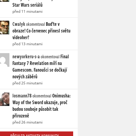
Star Wars seriálů
před 11 minutami
Cwalyk
Buďte v
okomentoval
obraze! Co červenec přinesl světu
videoher?
před 13 minutami
newyorkeru-s-a
Final
okomentoval
Fantasy 7 Revelation míří na
Gamescom. Fanoušci se dočkají
nových záběrů
před 25 minutami
losmann78
Onimusha:
okomentoval
Way of the Sword ukazuje, proč
budou souboje působit tak
přirozeně
před 26 minutami