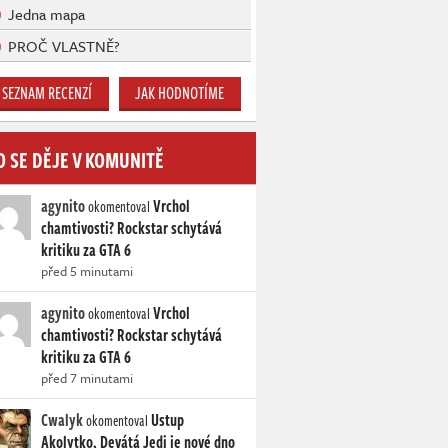
Jedna mapa
PROČ VLASTNĚ?
SEZNAM RECENZÍ
JAK HODNOTÍME
O SE DĚJE V KOMUNITĚ
agynito
Vrchol
okomentoval
chamtivosti? Rockstar schytává
kritiku za GTA 6
před 5 minutami
agynito
Vrchol
okomentoval
chamtivosti? Rockstar schytává
kritiku za GTA 6
před 7 minutami
Cwalyk
Ustup
okomentoval
Akolytko, Devátá Jedi je nové dno