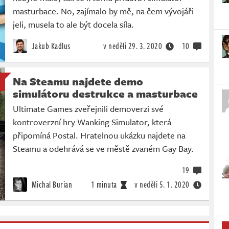
masturbace. No, zajímalo by mě, na čem vývojáři
jeli, musela to ale být docela síla.
Jakub Kadlus
v neděli
29. 3. 2020
10
Na Steamu najdete demo
simulátoru destrukce a masturbace
Ultimate Games zveřejnili demoverzi své
kontroverzní hry Wanking Simulator, která
připomíná Postal. Hratelnou ukázku najdete na
Steamu a odehrává se ve městě zvaném Gay Bay.
19
Michal Burian
1 minuta
v neděli
5. 1. 2020