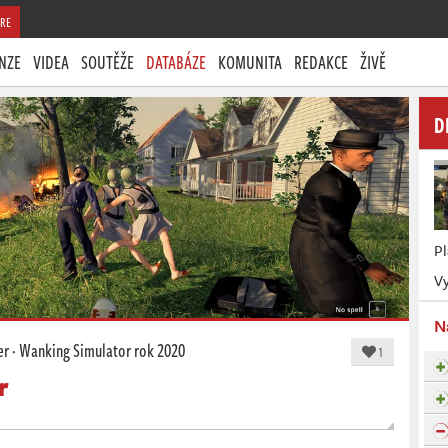
RE
NZE
VIDEA
SOUTĚŽE
DATABÁZE
KOMUNITA
REDAKCE
ŽIVĚ
D
P
Vy
N
er
·
Wanking Simulator
rok 2020
1
r