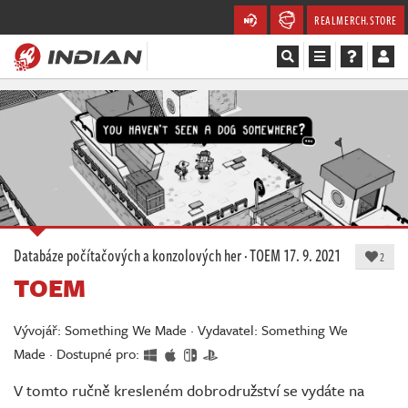
REALMERCH.STORE
Magazín
Recenze
Videa
Soutěže
Databáze počítačových a konzolových her
·
TOEM
17. 9. 2021
2
TOEM
Databáze
Komunita
Vývojář: Something We Made · Vydavatel: Something We
Made · Dostupné pro:
Redakce
V tomto ručně kresleném dobrodružství se vydáte na