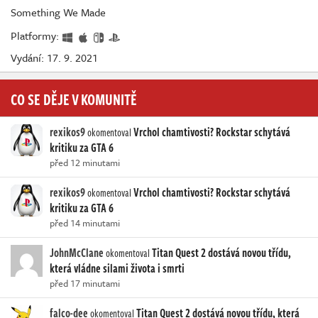
Something We Made
Platformy:
Vydání: 17. 9. 2021
CO SE DĚJE V KOMUNITĚ
rexikos9
Vrchol chamtivosti? Rockstar schytává
okomentoval
kritiku za GTA 6
před 12 minutami
rexikos9
Vrchol chamtivosti? Rockstar schytává
okomentoval
kritiku za GTA 6
před 14 minutami
JohnMcClane
Titan Quest 2 dostává novou třídu,
okomentoval
která vládne silami života i smrti
před 17 minutami
falco-dee
Titan Quest 2 dostává novou třídu, která
okomentoval