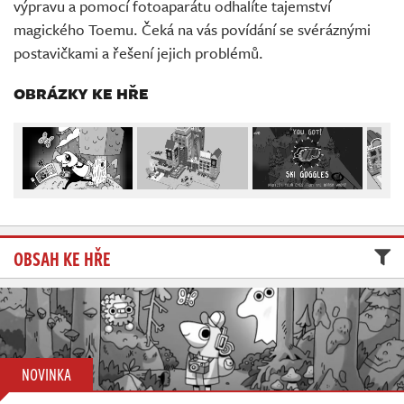
výpravu a pomocí fotoaparátu odhalíte tajemství
Živě
magického Toemu. Čeká na vás povídání se svéráznými
postavičkami a řešení jejich problémů.
OBRÁZKY KE HŘE
OBSAH KE HŘE
NOVINKA