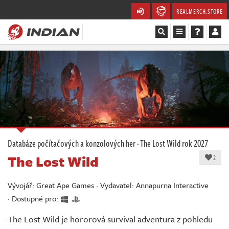
REALMERCH.STORE
Magazín
Recenze
Videa
Soutěže
Databáze počítačových a konzolových her
·
The Lost Wild
rok 2027
The Lost Wild
Databáze
2
Komunita
Vývojář: Great Ape Games · Vydavatel: Annapurna Interactive
· Dostupné pro:
Redakce
The Lost Wild je hororová survival adventura z pohledu