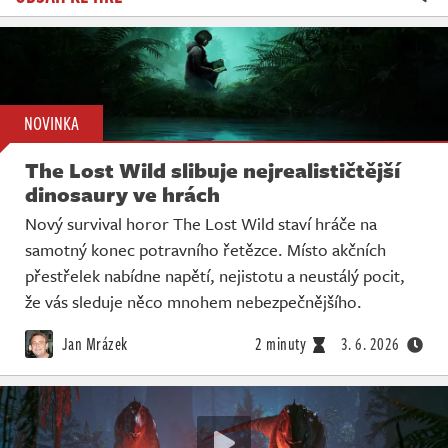
NOVINKA
The Lost Wild slibuje nejrealističtější
dinosaury ve hrách
Nový survival horor The Lost Wild staví hráče na
samotný konec potravního řetězce. Místo akčních
přestřelek nabídne napětí, nejistotu a neustálý pocit,
že vás sleduje něco mnohem nebezpečnějšího.
Jan Mrázek
2 minuty
3. 6. 2026