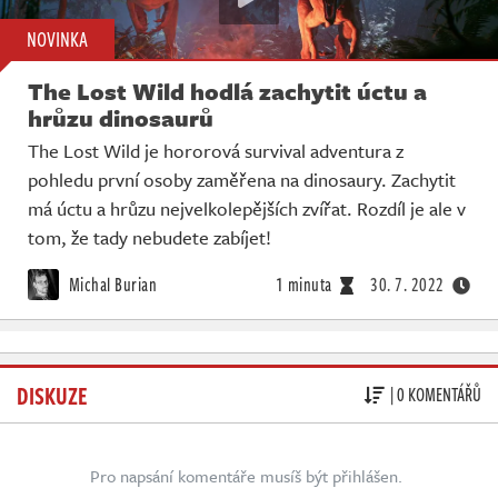
NOVINKA
The Lost Wild hodlá zachytit úctu a
hrůzu dinosaurů
The Lost Wild je hororová survival adventura z
pohledu první osoby zaměřena na dinosaury. Zachytit
má úctu a hrůzu nejvelkolepějších zvířat. Rozdíl je ale v
tom, že tady nebudete zabíjet!
Michal Burian
1 minuta
30. 7. 2022
DISKUZE
| 0 KOMENTÁŘŮ
Pro napsání komentáře musíš být přihlášen.