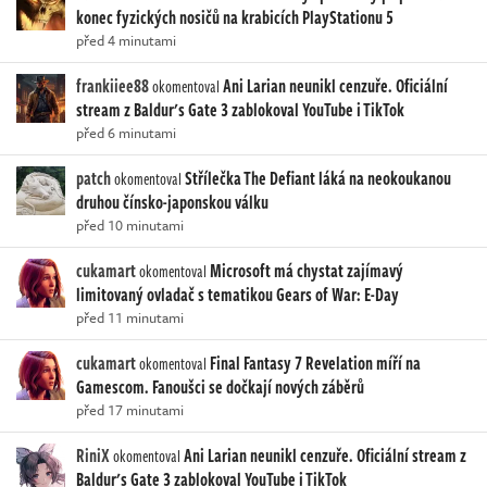
konec fyzických nosičů na krabicích PlayStationu 5
před 4 minutami
frankiiee88
Ani Larian neunikl cenzuře. Oficiální
okomentoval
stream z Baldur's Gate 3 zablokoval YouTube i TikTok
před 6 minutami
patch
Střílečka The Defiant láká na neokoukanou
okomentoval
druhou čínsko-japonskou válku
před 10 minutami
cukamart
Microsoft má chystat zajímavý
okomentoval
limitovaný ovladač s tematikou Gears of War: E-Day
před 11 minutami
cukamart
Final Fantasy 7 Revelation míří na
okomentoval
Gamescom. Fanoušci se dočkají nových záběrů
před 17 minutami
RiniX
Ani Larian neunikl cenzuře. Oficiální stream z
okomentoval
Baldur's Gate 3 zablokoval YouTube i TikTok