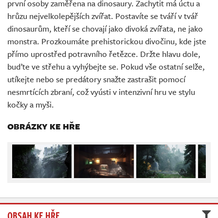
první osoby zaměřena na dinosaury. Zachytit má úctu a
Živě
hrůzu nejvelkolepějších zvířat. Postavíte se tváří v tvář
dinosaurům, kteří se chovají jako divoká zvířata, ne jako
monstra. Prozkoumáte prehistorickou divočinu, kde jste
přímo uprostřed potravního řetězce. Držte hlavu dole,
buďte ve střehu a vyhýbejte se. Pokud vše ostatní selže,
utíkejte nebo se predátory snažte zastrašit pomocí
nesmrtících zbraní, což vyústi v intenzivní hru ve stylu
kočky a myši.
OBRÁZKY KE HŘE
OBSAH KE HŘE