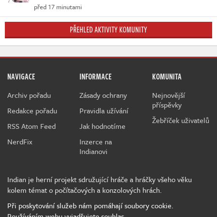
před 17 minutami
PŘEHLED AKTIVITY KOMUNITY
NAVIGACE
INFORMACE
KOMUNITA
Archiv pořadu
Zásady ochrany
Nejnovější
příspěvky
Redakce pořadu
Pravidla užívání
Žebříček uživatelů
RSS Atom Feed
Jak hodnotíme
NerdFix
Inzerce na
Indianovi
Indian je herní projekt sdružující hráče a hráčky všeho věku
kolem témat o počítačových a konzolových hrách.
Při poskytování služeb nám pomáhají soubory cookie.
Používáním webu vyjadřujete souhlas.