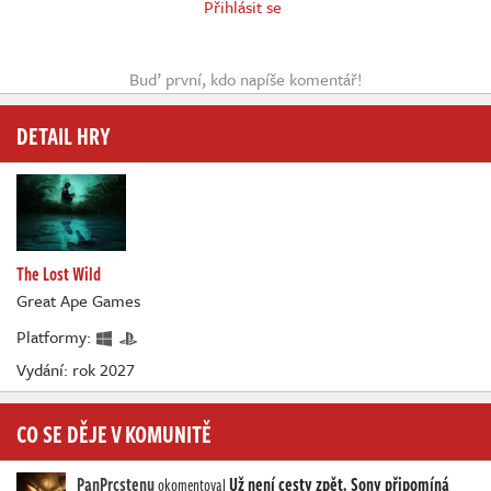
Přihlásit se
Buď první, kdo napíše komentář!
DETAIL HRY
The Lost Wild
Great Ape Games
Platformy:
Vydání: rok 2027
CO SE DĚJE V KOMUNITĚ
PanPrcstenu
Už není cesty zpět. Sony připomíná
okomentoval