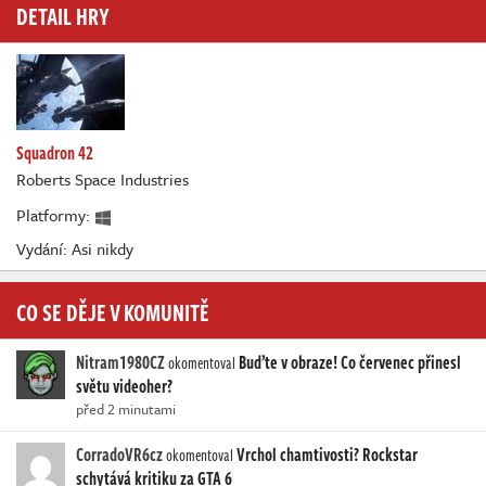
DETAIL HRY
Squadron 42
Roberts Space Industries
Platformy:
Vydání: Asi nikdy
CO SE DĚJE V KOMUNITĚ
Nitram1980CZ
Buďte v obraze! Co červenec přinesl
okomentoval
světu videoher?
před 2 minutami
CorradoVR6cz
Vrchol chamtivosti? Rockstar
okomentoval
schytává kritiku za GTA 6