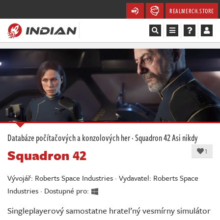
REALMERCH.STORE
Magazín
Recenze
Videa
Soutěže
Databáze počítačových a konzolových her
·
Squadron 42
Asi nikdy
Squadron 42
Databáze
1
Komunita
Vývojář: Roberts Space Industries · Vydavatel: Roberts Space
Industries · Dostupné pro:
Redakce
Singleplayerový samostatne hrateľný vesmírny simulátor