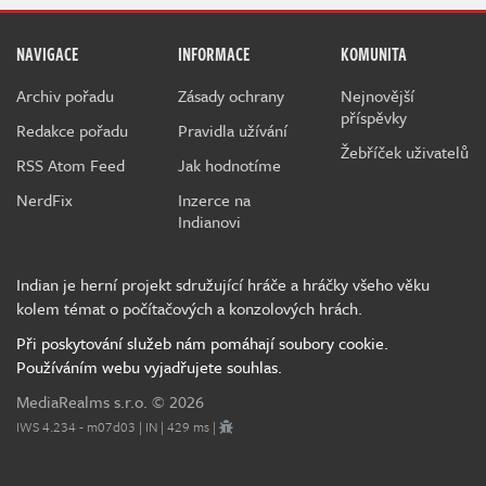
NAVIGACE
INFORMACE
KOMUNITA
Archiv pořadu
Zásady ochrany
Nejnovější
příspěvky
Redakce pořadu
Pravidla užívání
Žebříček uživatelů
RSS Atom Feed
Jak hodnotíme
NerdFix
Inzerce na
Indianovi
Indian je herní projekt sdružující hráče a hráčky všeho věku
kolem témat o počítačových a konzolových hrách.
Při poskytování služeb nám pomáhají soubory cookie.
Používáním webu vyjadřujete souhlas.
MediaRealms s.r.o.
© 2026
IWS 4.234 - m07d03 | IN | 429 ms |