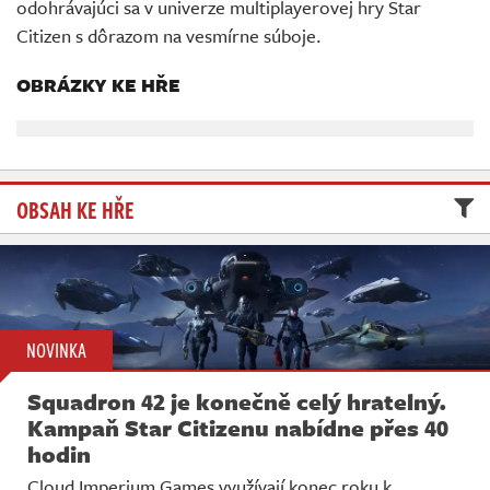
odohrávajúci sa v univerze multiplayerovej hry Star
Živě
Citizen s dôrazom na vesmírne súboje.
OBRÁZKY KE HŘE
OBSAH KE HŘE
NOVINKA
Squadron 42 je konečně celý hratelný.
Kampaň Star Citizenu nabídne přes 40
hodin
Cloud Imperium Games využívají konec roku k