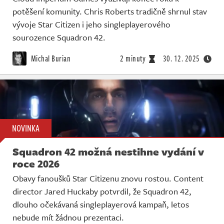
potěšení komunity. Chris Roberts tradičně shrnul stav
vývoje Star Citizen i jeho singleplayerového
sourozence Squadron 42.
Michal Burian
2 minuty
30. 12. 2025
NOVINKA
Squadron 42 možná nestihne vydání v
roce 2026
Obavy fanoušků Star Citizenu znovu rostou. Content
director Jared Huckaby potvrdil, že Squadron 42,
dlouho očekávaná singleplayerová kampaň, letos
nebude mít žádnou prezentaci.