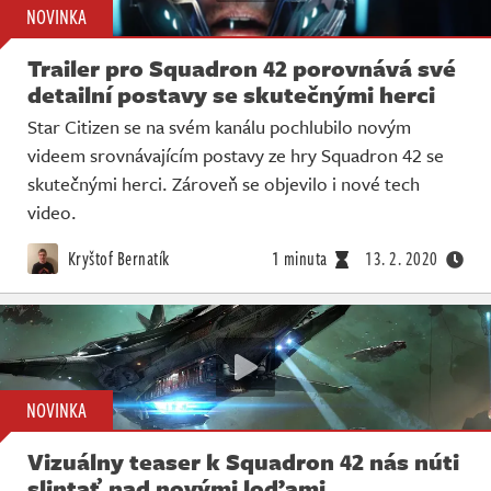
NOVINKA
Trailer pro Squadron 42 porovnává své
detailní postavy se skutečnými herci
Star Citizen se na svém kanálu pochlubilo novým
videem srovnávajícím postavy ze hry Squadron 42 se
skutečnými herci. Zároveň se objevilo i nové tech
video.
Kryštof Bernatík
1 minuta
13. 2. 2020
NOVINKA
Vizuálny teaser k Squadron 42 nás núti
slintať nad novými loďami