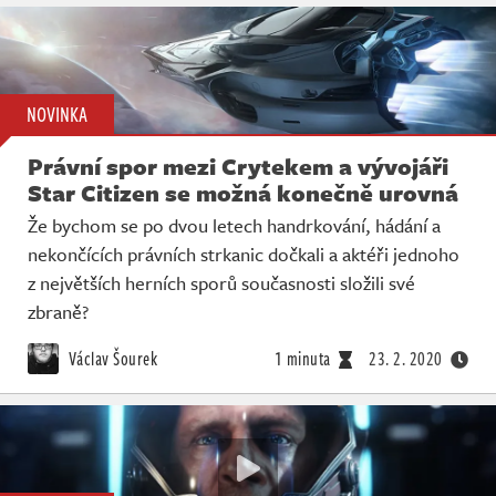
NOVINKA
Právní spor mezi Crytekem a vývojáři
Star Citizen se možná konečně urovná
Že bychom se po dvou letech handrkování, hádání a
nekončících právních strkanic dočkali a aktéři jednoho
z největších herních sporů současnosti složili své
zbraně?
Václav Šourek
1 minuta
23. 2. 2020