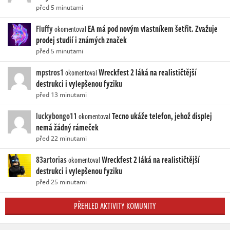
před 5 minutami
Fluffy
EA má pod novým vlastníkem šetřit. Zvažuje
okomentoval
prodej studií i známých značek
před 5 minutami
mpstros1
Wreckfest 2 láká na realističtější
okomentoval
destrukci i vylepšenou fyziku
před 13 minutami
luckybongo11
Tecno ukáže telefon, jehož displej
okomentoval
nemá žádný rámeček
před 22 minutami
83artorias
Wreckfest 2 láká na realističtější
okomentoval
destrukci i vylepšenou fyziku
před 25 minutami
PŘEHLED AKTIVITY KOMUNITY