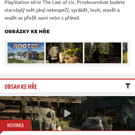
PlayStation série The Last of Us. Prozkoumávat budete
Živě
starobylý svět plný nebezpečí, vyrábět, lovit, stavět a
snažit se přežít sami nebo s přáteli.
OBRÁZKY KE HŘE
OBSAH KE HŘE
NOVINKA