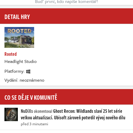
Buď první, kdo napíše komentář!
DETAIL HRY
Rooted
Headlight Studio
Platformy:
Vydání: neoznámeno
CO SE DĚJE V KOMUNITĚ
NuDiXs
Ghost Recon: Wildlands slaví 25 let série
okomentoval
velkou aktualizací. Ubisoft zároveň potvrdil vývoj nového dílu
před 3 minutami