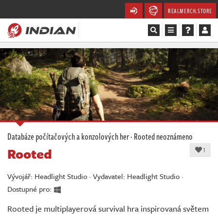
REALMERCH.STORE
Magazín
Recenze
Videa
Soutěže
Databáze počítačových a konzolových her
·
Rooted
neoznámeno
Rooted
Databáze
1
Komunita
Vývojář: Headlight Studio · Vydavatel: Headlight Studio ·
Dostupné pro:
Redakce
Rooted je multiplayerová survival hra inspirovaná světem