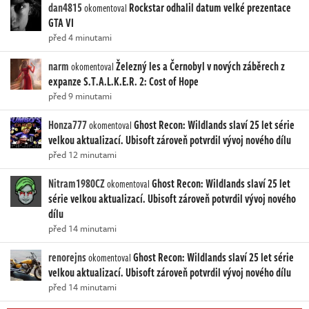
dan4815
Rockstar odhalil datum velké prezentace
okomentoval
GTA VI
před 4 minutami
narm
Železný les a Černobyl v nových záběrech z
okomentoval
expanze S.T.A.L.K.E.R. 2: Cost of Hope
před 9 minutami
Honza777
Ghost Recon: Wildlands slaví 25 let série
okomentoval
velkou aktualizací. Ubisoft zároveň potvrdil vývoj nového dílu
před 12 minutami
Nitram1980CZ
Ghost Recon: Wildlands slaví 25 let
okomentoval
série velkou aktualizací. Ubisoft zároveň potvrdil vývoj nového
dílu
před 14 minutami
renorejns
Ghost Recon: Wildlands slaví 25 let série
okomentoval
velkou aktualizací. Ubisoft zároveň potvrdil vývoj nového dílu
před 14 minutami