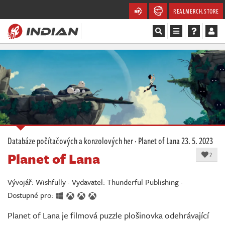
REALMERCH.STORE
Magazín
Recenze
Videa
Soutěže
Databáze počítačových a konzolových her
·
Planet of Lana
23. 5. 2023
Planet of Lana
Databáze
2
Komunita
Vývojář: Wishfully · Vydavatel: Thunderful Publishing ·
Dostupné pro:
Redakce
Planet of Lana je filmová puzzle plošinovka odehrávající