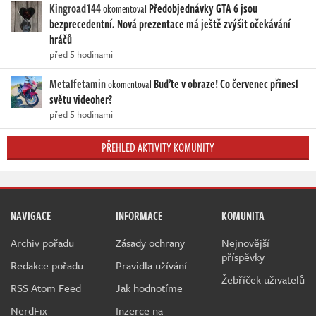
Kingroad144
Předobjednávky GTA 6 jsou
okomentoval
bezprecedentní. Nová prezentace má ještě zvýšit očekávání
hráčů
před 5 hodinami
Metalfetamin
Buďte v obraze! Co červenec přinesl
okomentoval
světu videoher?
před 5 hodinami
PŘEHLED AKTIVITY KOMUNITY
NAVIGACE
INFORMACE
KOMUNITA
Archiv pořadu
Zásady ochrany
Nejnovější
příspěvky
Redakce pořadu
Pravidla užívání
Žebříček uživatelů
RSS Atom Feed
Jak hodnotíme
NerdFix
Inzerce na