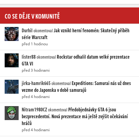
CO SE DĚJE V KOMUNITĚ
Durhil
Jak vznikl herní fenomén: Skutečný příběh
okomentoval
série Warcraft
před 1 hodinou
lister88
Rockstar odhalil datum velké prezentace
okomentoval
GTA VI
před 3 hodinami
jirka-hamrik665
Expeditions: Samurai nás už dnes
okomentoval
vezme do Japonska v době samurajů
před 4 hodinami
Nitram1980CZ
Předobjednávky GTA 6 jsou
okomentoval
bezprecedentní. Nová prezentace má ještě zvýšit očekávání
hráčů
před 4 hodinami