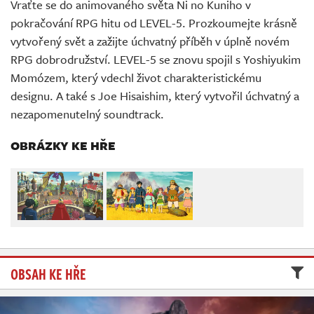
Vraťte se do animovaného světa Ni no Kuniho v
Živě
pokračování RPG hitu od LEVEL-5. Prozkoumejte krásně
vytvořený svět a zažijte úchvatný příběh v úplně novém
RPG dobrodružství. LEVEL-5 se znovu spojil s Yoshiyukim
Momózem, který vdechl život charakteristickému
designu. A také s Joe Hisaishim, který vytvořil úchvatný a
nezapomenutelný soundtrack.
OBRÁZKY KE HŘE
OBSAH KE HŘE