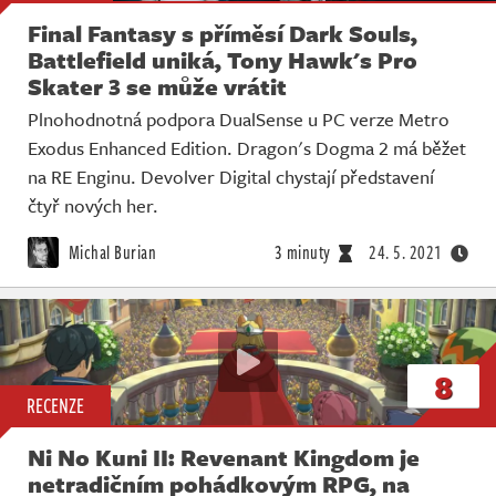
Final Fantasy s příměsí Dark Souls,
Battlefield uniká, Tony Hawk's Pro
Skater 3 se může vrátit
Plnohodnotná podpora DualSense u PC verze Metro
Exodus Enhanced Edition. Dragon's Dogma 2 má běžet
na RE Enginu. Devolver Digital chystají představení
čtyř nových her.
Michal Burian
3 minuty
24. 5. 2021
8
RECENZE
Ni No Kuni II: Revenant Kingdom je
netradičním pohádkovým RPG, na