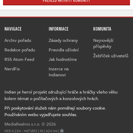
NAVIGACE
INFORMACE
KOMUNITA
Archiv pořadu
Zásady ochrany
Nejnovější
příspěvky
Redakce pořadu
Pravidla užívání
Žebříček uživatelů
RSS Atom Feed
Jak hodnotíme
NerdFix
Inzerce na
Indianovi
Indian je herní projekt sdružující hráče a hráčky všeho věku
kolem témat o počítačových a konzolových hrách.
Při poskytování služeb nám pomáhají soubory cookie.
Používáním webu vyjadřujete souhlas.
MediaRealms s.r.o.
© 2026
IWS 4.234 - m07d03 | IN | 424 ms |