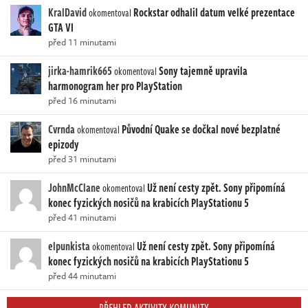
KralDavid
Rockstar odhalil datum velké prezentace
okomentoval
GTA VI
před 11 minutami
jirka-hamrik665
Sony tajemně upravila
okomentoval
harmonogram her pro PlayStation
před 16 minutami
Cvrnda
Původní Quake se dočkal nové bezplatné
okomentoval
epizody
před 31 minutami
JohnMcClane
Už není cesty zpět. Sony připomíná
okomentoval
konec fyzických nosičů na krabicích PlayStationu 5
před 41 minutami
elpunkista
Už není cesty zpět. Sony připomíná
okomentoval
konec fyzických nosičů na krabicích PlayStationu 5
před 44 minutami
PŘEHLED AKTIVITY KOMUNITY