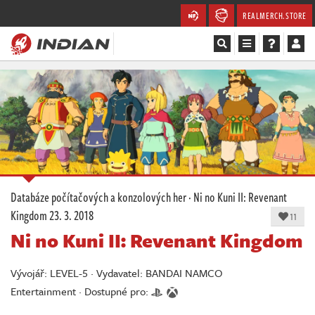
REALMERCH.STORE
Magazín
Recenze
Videa
Soutěže
Databáze počítačových a konzolových her
·
Ni no Kuni II: Revenant
Kingdom
23. 3. 2018
Databáze
11
Ni no Kuni II: Revenant Kingdom
Komunita
Vývojář: LEVEL-5 · Vydavatel: BANDAI NAMCO
Redakce
Entertainment · Dostupné pro: