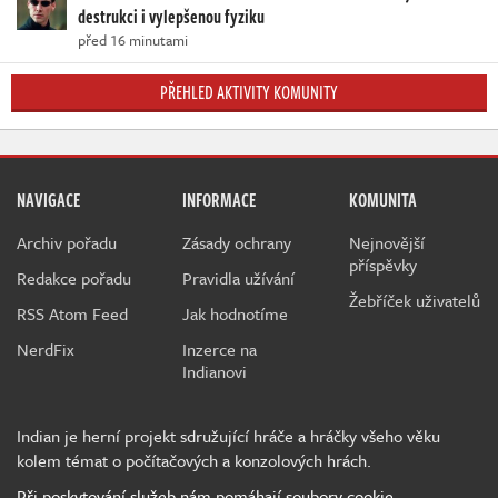
destrukci i vylepšenou fyziku
před 16 minutami
PŘEHLED AKTIVITY KOMUNITY
NAVIGACE
INFORMACE
KOMUNITA
Archiv pořadu
Zásady ochrany
Nejnovější
příspěvky
Redakce pořadu
Pravidla užívání
Žebříček uživatelů
RSS Atom Feed
Jak hodnotíme
NerdFix
Inzerce na
Indianovi
Indian je herní projekt sdružující hráče a hráčky všeho věku
kolem témat o počítačových a konzolových hrách.
Při poskytování služeb nám pomáhají soubory cookie.