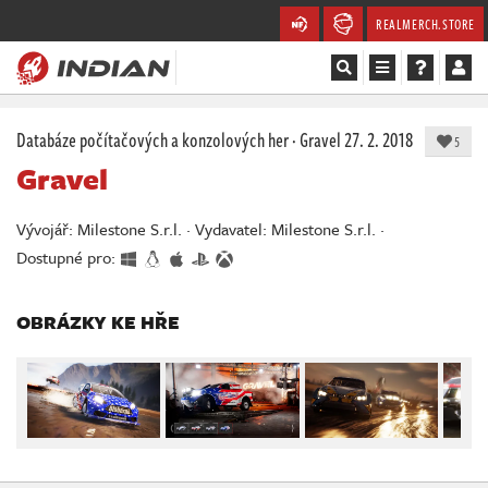
REALMERCH.STORE
Magazín
Databáze počítačových a konzolových her
·
Gravel
27. 2. 2018
5
Gravel
Recenze
Vývojář: Milestone S.r.l. · Vydavatel: Milestone S.r.l. ·
Videa
Dostupné pro:
Soutěže
OBRÁZKY KE HŘE
Databáze
Komunita
Redakce