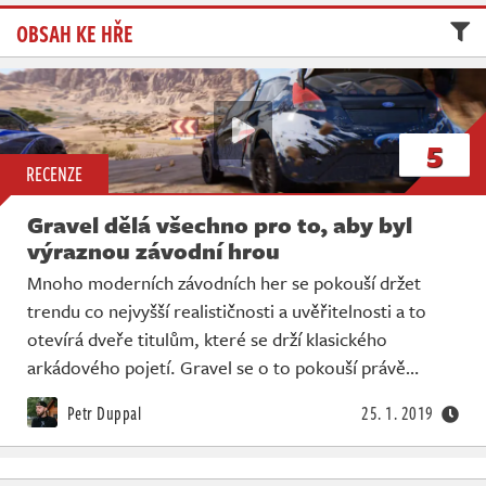
Živě
OBSAH KE HŘE
5
RECENZE
Gravel dělá všechno pro to, aby byl
výraznou závodní hrou
Mnoho moderních závodních her se pokouší držet
trendu co nejvyšší realističnosti a uvěřitelnosti a to
otevírá dveře titulům, které se drží klasického
arkádového pojetí. Gravel se o to pokouší právě…
Petr Duppal
25. 1. 2019