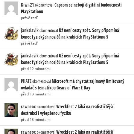
Kiwi-21
Capcom se nebojí digitální budoucnosti
okomentoval
PlayStationu
právě teď
jankslavik
Už není cesty zpět. Sony připomíná
okomentoval
konec fyzických nosičů na krabicích PlayStationu 5
právě teď
jankslavik
Už není cesty zpět. Sony připomíná
okomentoval
konec fyzických nosičů na krabicích PlayStationu 5
před 12 minutami
PHATE
Microsoft má chystat zajímavý limitovaný
okomentoval
ovladač s tematikou Gears of War: E-Day
před 13 minutami
rawneox
Wreckfest 2 láká na realističtější
okomentoval
destrukci i vylepšenou fyziku
před 15 minutami
rawneox
Wreckfest 2 láká na realističtější
okomentoval