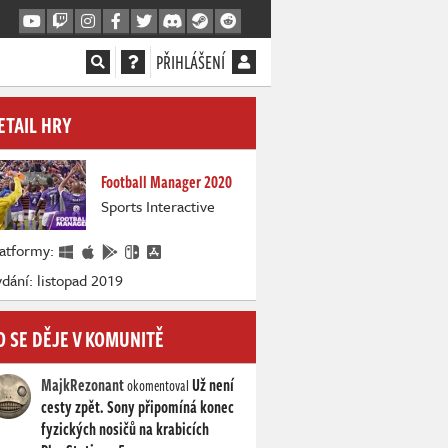
PŘIHLÁŠENÍ
ETAIL HRY
Football Manager 2020
Sports Interactive
latformy:
dání: listopad 2019
O SE DĚJE V KOMUNITĚ
MajkRezonant
Už není
okomentoval
cesty zpět. Sony připomíná konec
fyzických nosičů na krabicích