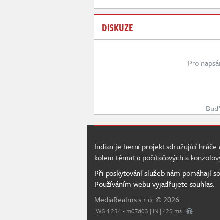
DISKUZE
Pro napsá
Buď 
Indian je herní projekt sdružující hráče
kolem témat o počítačových a konzolov
Při poskytování služeb nám pomáhají so
Používáním webu vyjadřujete souhlas.
MediaRealms s.r.o.
© 2026
IWS 4.234 - m07d03 | IN | 428 ms |