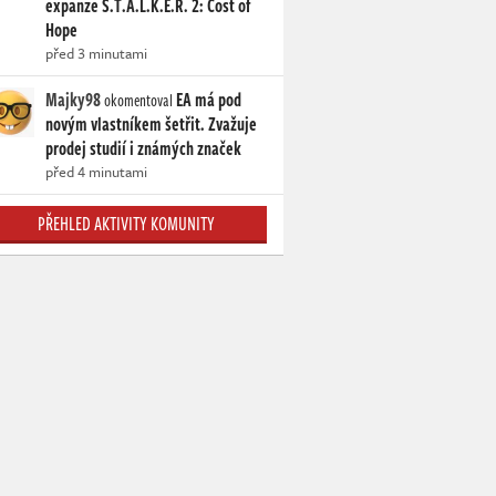
expanze S.T.A.L.K.E.R. 2: Cost of
Hope
před 3 minutami
Majky98
EA má pod
okomentoval
novým vlastníkem šetřit. Zvažuje
prodej studií i známých značek
před 4 minutami
PŘEHLED AKTIVITY KOMUNITY