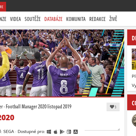
RE
NZE
VIDEA
SOUTĚŽE
DATABÁZE
KOMUNITA
REDAKCE
ŽIVĚ
D
P
Vy
C
er
·
Football Manager 2020
listopad 2019
3
2020
el: SEGA · Dostupné pro: