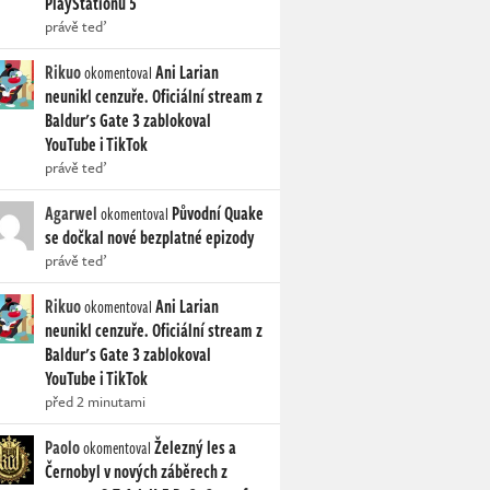
PlayStationu 5
právě teď
Rikuo
Ani Larian
okomentoval
neunikl cenzuře. Oficiální stream z
Baldur's Gate 3 zablokoval
YouTube i TikTok
právě teď
Agarwel
Původní Quake
okomentoval
se dočkal nové bezplatné epizody
právě teď
Rikuo
Ani Larian
okomentoval
neunikl cenzuře. Oficiální stream z
Baldur's Gate 3 zablokoval
YouTube i TikTok
před 2 minutami
Paolo
Železný les a
okomentoval
Černobyl v nových záběrech z