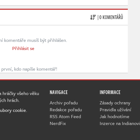
| 0 KOMENTÁŘŮ
ní komentáře musíš být přihlášen.
Přihlásit se
první, kdo napíše komentář!
NAVIGACE
INFORMACE
 a hráčky všeho věku
ých hrách.
Archiv pořadu
Zásady ochrany
Redakce pořadu
Pravidla užívání
ubory cookie.
RSS Atom Feed
Jak hodnotíme
NerdFix
Inzerce na Indianovi