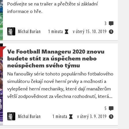
Podívejte se na trailer a přečtěte si základní
informace o hře.
3
Michal Burian
1 minuta
v úterý
15. 10. 2019
Ve Football Manageru 2020 znovu
budete stát za úspěchem nebo
neúspěchem svého týmu
Na fanoušky série tohoto populárního fotbalového
simulátoru čekají nové herní prvky a možnosti a
vylepšené herní mechaniky, které dají manažerům
větší zodpovědnost za všechna rozhodnutí, která…
5
Michal Burian
1 minuta
v úterý
3. 9. 2019