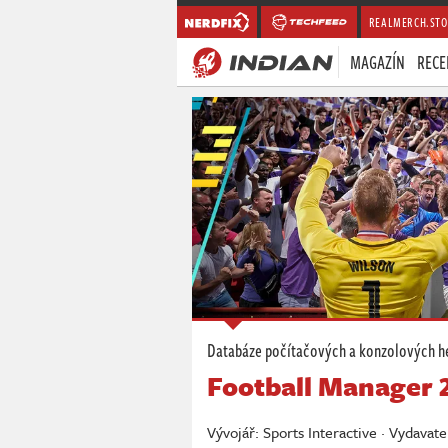
REALMERCH.STO
MAGAZÍN
RECE
Databáze počítačových a konzolových h
Football Manager 
Vývojář: Sports Interactive · Vydavat