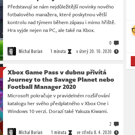
Představují se nám nejdůležitější novinky nového
fotbalového manažera, které poskytnou větší
kontrolu nad týmem během zápasu i mimo hřiště.
Hra vyjde nejen na PC, ale také na Xbox.
0
Michal Burian
1 minuta
v úterý
20. 10. 2020
Xbox Game Pass v dubnu přivítá
Journey to the Savage Planet nebo
Football Manager 2020
Microsoft pokračuje v pravidelném rozšiřování
katalogu her svého předplatného v Xbox One i
Windows 10 verzi. Dorazí také Yakuza Kiwami.
2
Michal Burian
1 minuta
ve středu
8. 4. 2020