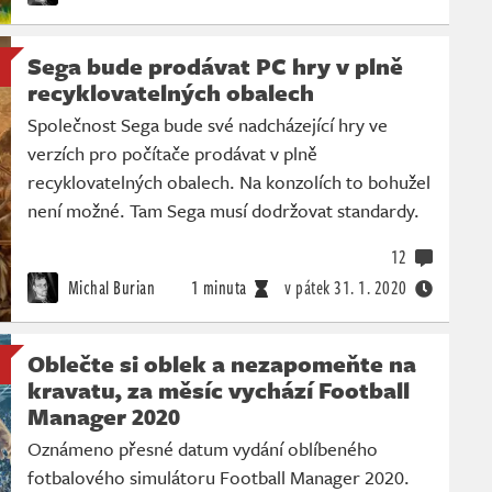
Sega bude prodávat PC hry v plně
recyklovatelných obalech
Společnost Sega bude své nadcházející hry ve
verzích pro počítače prodávat v plně
recyklovatelných obalech. Na konzolích to bohužel
není možné. Tam Sega musí dodržovat standardy.
12
Michal Burian
1 minuta
v pátek
31. 1. 2020
Oblečte si oblek a nezapomeňte na
kravatu, za měsíc vychází Football
Manager 2020
Oznámeno přesné datum vydání oblíbeného
fotbalového simulátoru Football Manager 2020.