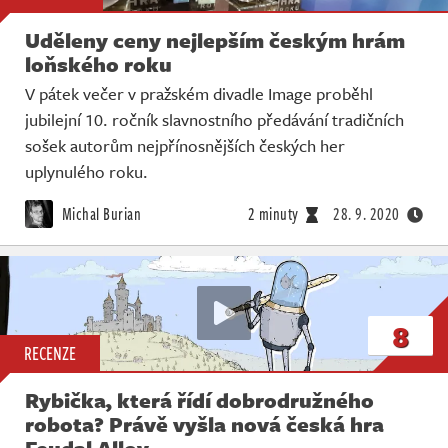
Uděleny ceny nejlepším českým hrám
loňského roku
V pátek večer v pražském divadle Image proběhl
jubilejní 10. ročník slavnostního předávání tradičních
sošek autorům nejpřínosnějších českých her
uplynulého roku.
Michal Burian
2 minuty
28. 9. 2020
8
RECENZE
Rybička, která řídí dobrodružného
robota? Právě vyšla nová česká hra
Feudal Alloy