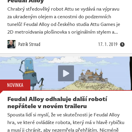
Chrabrý středověký robot Attu se vydává na výpravu
za ukradeným olejem a cenostmi do podzemních
tunelů! Feudal Alloy od českého studia Attu Games je
2D metroidvania plošinovka s originálním stylem a…
Patrik Strnad
17. 1. 2019
NOVINKA
Feudal Alloy odhaluje další robotí
nepřátele v novém traileru
Spousta lidí si myslí, že ve skutečnosti je Feudal Alloy
hra, ve které ovládáte robota, který má v hlavě rybičku
a musí ji chránit, aby nezemřela přehřátím. Nicméně