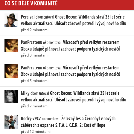
CO SE DĚJE V KOMUNITĚ
Percival
Ghost Recon: Wildlands slaví 25 let série
okomentoval
velkou aktualizací. Ubisoft zároveň potvrdil vývoj nového dílu
před 2 minutami
PanPrcstenu
Microsoft před velkým restartem
okomentoval
Xboxu údajně plánoval zachovat podporu fyzických nosičů
před 3 minutami
PanPrcstenu
Microsoft před velkým restartem
okomentoval
Xboxu údajně plánoval zachovat podporu fyzických nosičů
před 5 minutami
Miky
Ghost Recon: Wildlands slaví 25 let série
okomentoval
velkou aktualizací. Ubisoft zároveň potvrdil vývoj nového dílu
před 7 minutami
Rocky-79CZ
Železný les a Černobyl v nových
okomentoval
záběrech z expanze S.T.A.L.K.E.R. 2: Cost of Hope
před 12 minutami