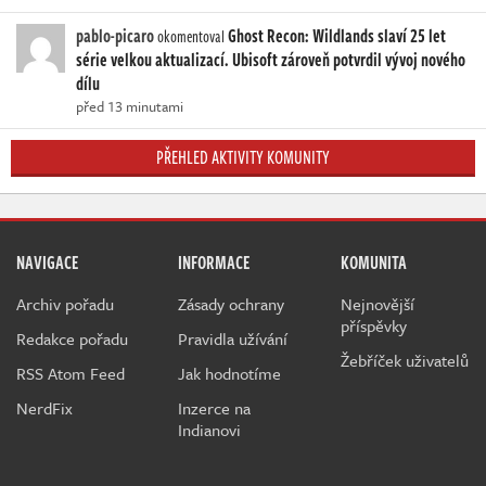
pablo-picaro
Ghost Recon: Wildlands slaví 25 let
okomentoval
série velkou aktualizací. Ubisoft zároveň potvrdil vývoj nového
dílu
před 13 minutami
PŘEHLED AKTIVITY KOMUNITY
NAVIGACE
INFORMACE
KOMUNITA
Archiv pořadu
Zásady ochrany
Nejnovější
příspěvky
Redakce pořadu
Pravidla užívání
Žebříček uživatelů
RSS Atom Feed
Jak hodnotíme
NerdFix
Inzerce na
Indianovi