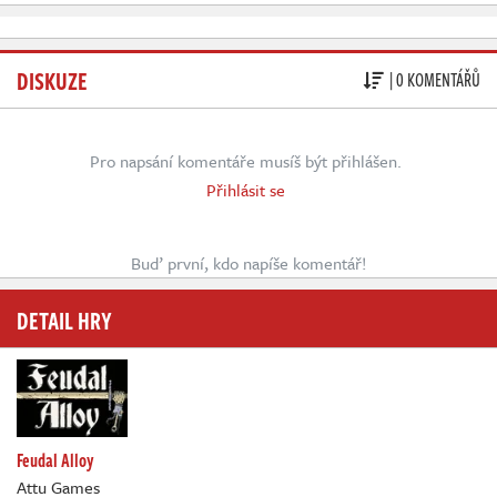
DISKUZE
| 0 KOMENTÁŘŮ
Pro napsání komentáře musíš být přihlášen.
Přihlásit se
Buď první, kdo napíše komentář!
DETAIL HRY
Feudal Alloy
Attu Games