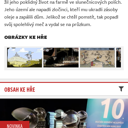
žil jeho poklidný život na farmě ve slunečnicových polích.
Živě
Jeho území ale napadli zločinci, kteří mu ukradli zásoby
oleje a zapálili dům. Jelikož se chtěl pomstít, tak popadl
svůj spolehlivý meč a vydal se na průzkum.
OBRÁZKY KE HŘE
OBSAH KE HŘE
NOVINKA