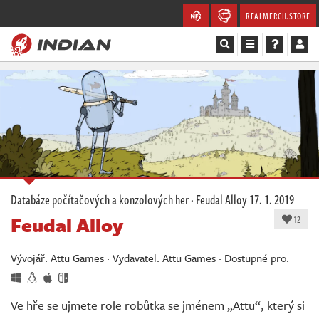
REALMERCH.STORE
Magazín
Recenze
Videa
Soutěže
Databáze počítačových a konzolových her
·
Feudal Alloy
17. 1. 2019
Feudal Alloy
Databáze
12
Komunita
Vývojář: Attu Games · Vydavatel: Attu Games · Dostupné pro:
Redakce
Ve hře se ujmete role robůtka se jménem „Attu“, který si