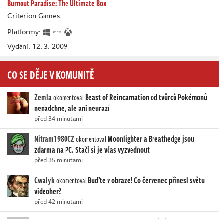
Burnout Paradise: The Ultimate Box
Criterion Games
Platformy:
Vydání: 12. 3. 2009
CO SE DĚJE V KOMUNITĚ
Zemla
Beast of Reincarnation od tvůrců Pokémonů
okomentoval
nenadchne, ale ani neurazí
před 34 minutami
Nitram1980CZ
Moonlighter a Breathedge jsou
okomentoval
zdarma na PC. Stačí si je včas vyzvednout
před 35 minutami
Cwalyk
Buďte v obraze! Co červenec přinesl světu
okomentoval
videoher?
před 42 minutami