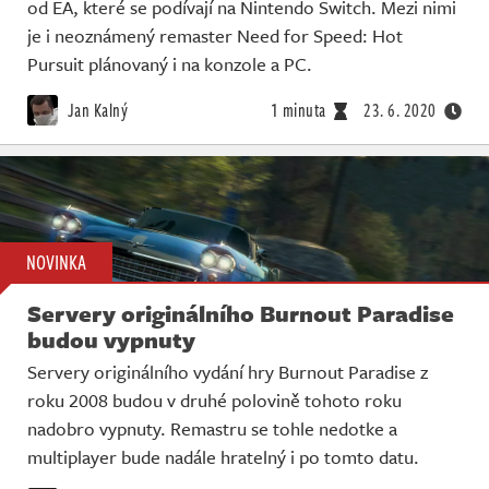
od EA, které se podívají na Nintendo Switch. Mezi nimi
je i neoznámený remaster Need for Speed: Hot
Pursuit plánovaný i na konzole a PC.
Jan Kalný
1 minuta
23. 6. 2020
NOVINKA
Servery originálního Burnout Paradise
budou vypnuty
Servery originálního vydání hry Burnout Paradise z
roku 2008 budou v druhé polovině tohoto roku
nadobro vypnuty. Remastru se tohle nedotke a
multiplayer bude nadále hratelný i po tomto datu.