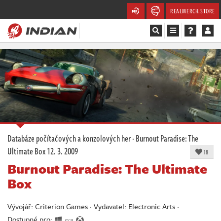
REALMERCH.STORE
Magazín
Recenze
Videa
Soutěže
Databáze počítačových a konzolových her
·
Burnout Paradise: The
Ultimate Box
12. 3. 2009
Databáze
18
Burnout Paradise: The Ultimate
Komunita
Box
Redakce
Vývojář: Criterion Games · Vydavatel: Electronic Arts ·
Dostupné pro: