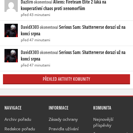
Dazlirn
Aliens: Fireteam Elite 2 láká na
okomentoval
kooperativní chaos proti xenomorfům
před 43 minutami
DavidX303
Serious Sam: Shatterverse dorazí už na
okomentoval
konci srpna
před 47 minutami
DavidX303
Serious Sam: Shatterverse dorazí už na
okomentoval
konci srpna
před 47 minutami
PŘEHLED AKTIVITY KOMUNITY
NAVIGACE
INFORMACE
KOMUNITA
Archiv pořadu
Zásady ochrany
Nejnovější
příspěvky
Redakce pořadu
Pravidla užívání