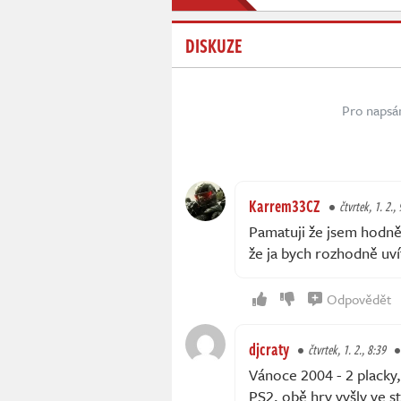
DISKUZE
Pro napsá
Karrem33CZ
čtvrtek, 1. 2.,
Pamatuji že jsem hodně
že ja bych rozhodně uvít
Odpovědět
djcraty
čtvrtek, 1. 2., 8:39
Vánoce 2004 - 2 plack
PS2, obě hry vyšly ve 