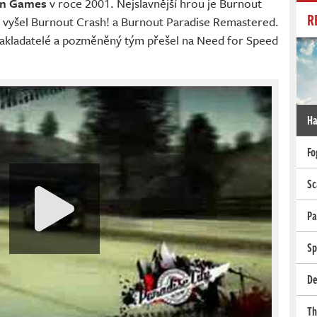
on Games
v roce 2001. Nejslavnější hrou je Burnout
R
y vyšel Burnout Crash! a Burnout Paradise Remastered.
i zakladatelé a pozměněný tým přešel na Need for Speed
Ha
Fo
Sc
Pa
Sp
De
Th