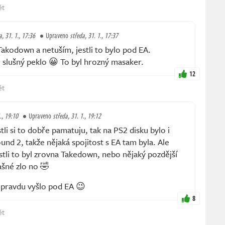
ět
a, 31. 1., 17:36
Upraveno
středa, 31. 1., 17:37
akodown a netuším, jestli to bylo pod EA.
slušný peklo 😀 To byl hrozný masaker.
12
ět
., 19:10
Upraveno
středa, 31. 1., 19:12
li si to dobře pamatuju, tak na PS2 disku bylo i
 2, takže nějaká spojitost s EA tam byla. Ale
tli to byl zrovna Takedown, nebo nějaký pozdější
ašné zlo no 🤣
 opravdu vyšlo pod EA 😉
8
ět