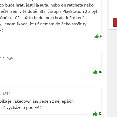
do bude hrát, jestli já auta, nebo on ratcheta nebo
eště jsem v té době hltal časopis PlayStation 2 a byl
šně se těšil, až to budu moci hrát. Ještě teď si
sy, jenom škoda, že už nemám do čeho strčit ty
-)
6
. 1., 17:07
16
., 17:33
jka je Takedown že? Jeden z nejlepších
 už vycházelo pod EA?
12