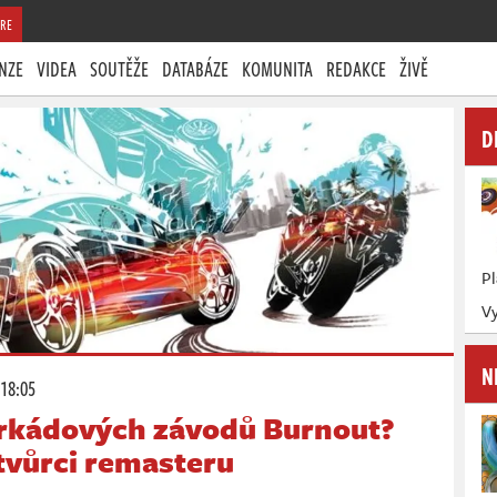
RE
NZE
VIDEA
SOUTĚŽE
DATABÁZE
KOMUNITA
REDAKCE
ŽIVĚ
D
P
Vy
N
 18:05
arkádových závodů Burnout?
tvůrci remasteru