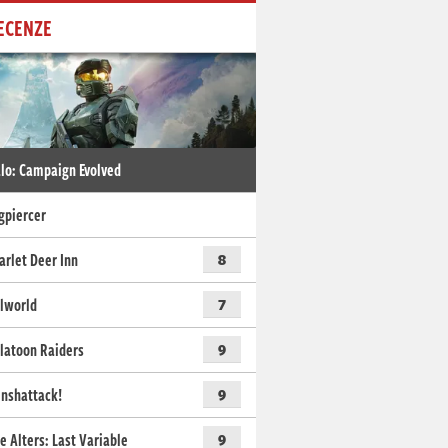
ECENZE
lo: Campaign Evolved
gpiercer
arlet Deer Inn
8
lworld
7
latoon Raiders
9
nshattack!
9
e Alters: Last Variable
9