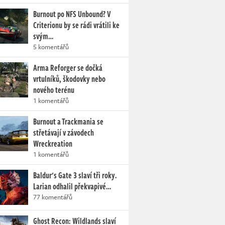
Burnout po NFS Unbound? V
Criterionu by se rádi vrátili ke
svým…
5 komentářů
Arma Reforger se dočká
vrtulníků, škodovky nebo
nového terénu
1 komentářů
Burnout a Trackmania se
střetávají v závodech
Wreckreation
1 komentářů
Baldur's Gate 3 slaví tři roky.
Larian odhalil překvapivé…
77 komentářů
Ghost Recon: Wildlands slaví