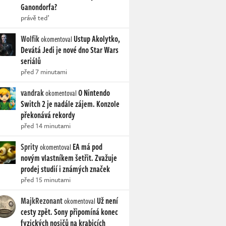
Ganondorfa?
právě teď
Wolfik
Ustup Akolytko,
okomentoval
Devátá Jedi je nové dno Star Wars
seriálů
před 7 minutami
vandrak
O Nintendo
okomentoval
Switch 2 je nadále zájem. Konzole
překonává rekordy
před 14 minutami
Sprity
EA má pod
okomentoval
novým vlastníkem šetřit. Zvažuje
prodej studií i známých značek
před 15 minutami
MajkRezonant
Už není
okomentoval
cesty zpět. Sony připomíná konec
fyzických nosičů na krabicích