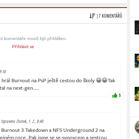
| 7 KOMENTÁŘŮ
ní komentáře musíš být přihlášen.
Přihlásit se
 9:10
 hrál Burnout na PsP ještě cestou do školy 😀😀Tak
al na next-gen....
5
Upraveno
čtvrtek, 1. 2., 8:40
y, Burnout 3 Takedown a NFS Underground 2 na
stejném roce. Pak jsme se se synovcem a sestrou