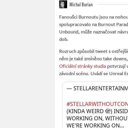
Michal Burian
Fanoušci Burnoutu jsou na nohou
spolupracovalo na Burnout Para
Unbound, může naznačovat návrat 
dob.
Rozruch způsobil tweet s ostřejš
něm je také zmíněno take downs,
Oficiální stránky studia
potvrzují 
závodní scénu. Uvádí se Unreal E
— STELLARENTERTAINM
#STELLARWITHOUTCON
(KINDA WEIRD 🫣) INSI
WORKING ON, WITHOUT
WE'RE WORKING ON...