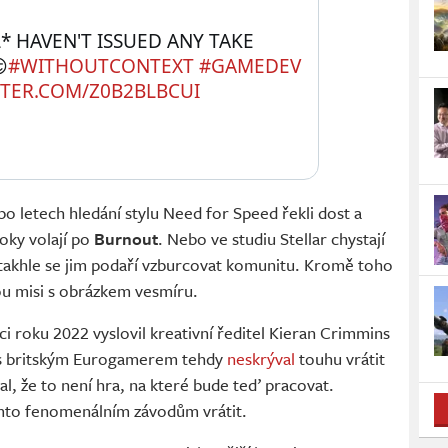
* HAVEN'T ISSUED ANY TAKE 

#WITHOUTCONTEXT
#GAMEDEV
TTER.COM/Z0B2BLBCUI
 po letech hledání stylu Need for Speed řekli dost a
roky volají po
Burnout
. Nebo ve studiu Stellar chystají
 takhle se jim podaří vzburcovat komunitu. Kromě toho
nou misi s obrázkem vesmíru.
i roku 2022 vyslovil kreativní ředitel Kieran Crimmins
 s britským Eurogamerem tehdy
neskrýval
touhu vrátit
al, že to není hra, na které bude teď pracovat.
ěmto fenomenálním závodům vrátit.