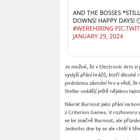
AND THE BOSSES *STILL
DOWNS! HAPPY DAYS! 
#WEREHIRING
PIC.TWI
JANUARY 29, 2024
Je možné, že v Electronic Arts si
vyslyší přání hráčů, kteří dlouhé 
podobnou závodní hru a vědí, že
Stellar uvádějí ještě nějakou taj
Návrat Burnout jako přání na konc
z Criterion Games. V rozhovoru
se ke značně Burnout, ale přiznáv
Jednoho dne by se ale chtěl k t