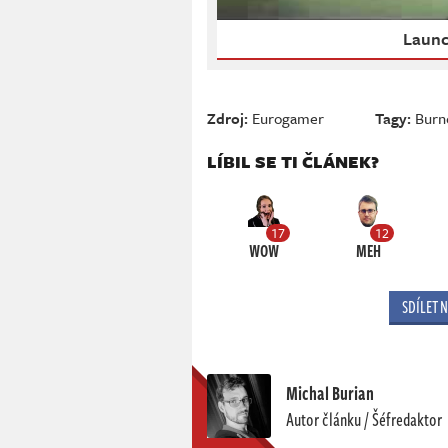
Launc
Zdroj:
Eurogamer
Tagy:
Burn
LÍBIL SE TI ČLÁNEK?
17
12
WOW
MEH
SDÍLET 
Michal Burian
Autor článku / Šéfredaktor