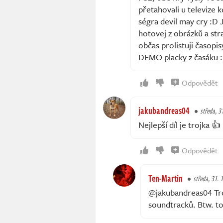
přetahovali u televize k
ségra devil may cry :D J
hotovej z obrázků a stra
občas prolistuji časopi
DEMO placky z časáku :
Odpovědět
jakubandreas04
středa, 31
Nejlepší díl je trojka 👍
Odpovědět
Ten-Martin
středa, 31. 1
@jakubandreas04 Tro
soundtracků. Btw. to