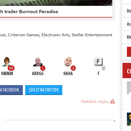
Do
h trailer Burnout Paradise
As
out
,
Criterion Games
,
Electronic Arts
,
Stellar Entertainment
Rh
99
1
3
0
C
HMMM
ARRGG
HAHA
F
NA FACEBOOK
SDÍLET NA TWITTER
Nahlásit chybu