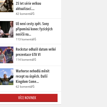
25 let série velkou
aktualizací.…
42 komentářů
Už není cesty zpět. Sony
připomíná konec fyzických
nosičů na…
113 komentářů
Rockstar odhalil datum velké
prezentace GTA VI
114 komentářů
Warhorse nehodlá měnit
recept na úspěch. Další
Kingdom Come…
62 komentářů
VÍCE NOVINEK