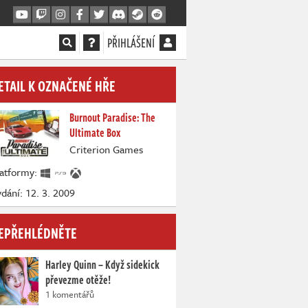
PŘIHLÁŠENÍ
ETAIL K OZNAČENÉ HŘE
Burnout Paradise: The
Ultimate Box
Criterion Games
latformy:
dání: 12. 3. 2009
EPŘEHLÉDNĚTE
Harley Quinn – Když sidekick
převezme otěže!
1 komentářů