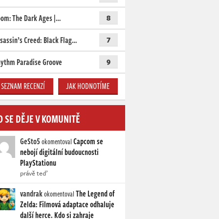
om: The Dark Ages |…
8
sassin’s Creed: Black Flag…
7
ythm Paradise Groove
9
SEZNAM RECENZÍ
JAK HODNOTÍME
O SE DĚJE V KOMUNITĚ
GeSto5
Capcom se
okomentoval
nebojí digitální budoucnosti
PlayStationu
právě teď
vandrak
The Legend of
okomentoval
Zelda: Filmová adaptace odhaluje
další herce. Kdo si zahraje