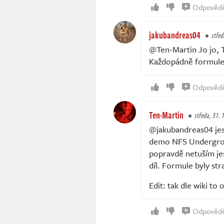
Odpověd
jakubandreas04
střed
@Ten-Martin Jo jo, T
Každopádně formule 
Odpověd
Ten-Martin
středa, 31. 1
@jakubandreas04 jest
demo NFS Underground
popravdě netuším jes
díl. Formule byly str
Edit: tak dle wiki to
Odpověd