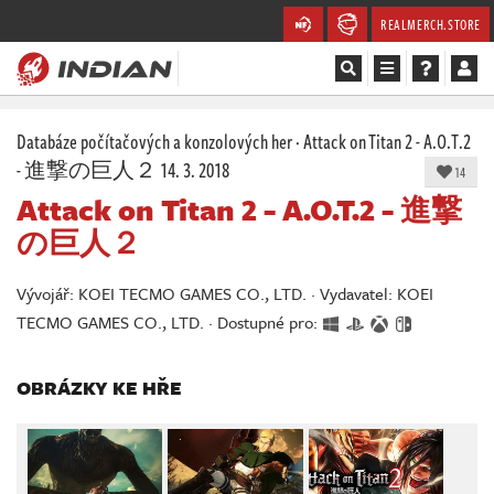
REALMERCH.STORE
Magazín
Databáze počítačových a konzolových her
·
Attack on Titan 2 - A.O.T.2
- 進撃の巨人２
14. 3. 2018
14
Recenze
Attack on Titan 2 - A.O.T.2 - 進撃
の巨人２
Videa
Soutěže
Vývojář: KOEI TECMO GAMES CO., LTD. · Vydavatel: KOEI
TECMO GAMES CO., LTD. · Dostupné pro:
Databáze
OBRÁZKY KE HŘE
Komunita
Redakce