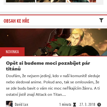
Živě
OBSAH KE HŘE
NOVINKA
Opět si budeme moci pozabíjet pár
titánů
Doufám, že nejsem jediný, kdo v naší komunitě sleduje
nebo sledoval anime. Pokud ano, tak se omlouvám, že
se zde budu bavit o vám nic moc neříkajícím žánru. A ti
ostatní jistě znají Attack on Titan.…
David Lux
1 minuta
27. 3. 2018