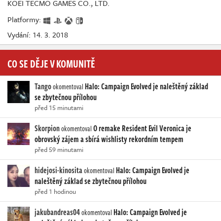
KOEI TECMO GAMES CO., LTD.
Platformy:
Vydání: 14. 3. 2018
CO SE DĚJE V KOMUNITĚ
Tango
Halo: Campaign Evolved je naleštěný základ
okomentoval
se zbytečnou přílohou
před 15 minutami
Skorpion
O remake Resident Evil Veronica je
okomentoval
obrovský zájem a sbírá wishlisty rekordním tempem
před 59 minutami
hidejosi-kinosita
Halo: Campaign Evolved je
okomentoval
naleštěný základ se zbytečnou přílohou
před 1 hodinou
jakubandreas04
Halo: Campaign Evolved je
okomentoval