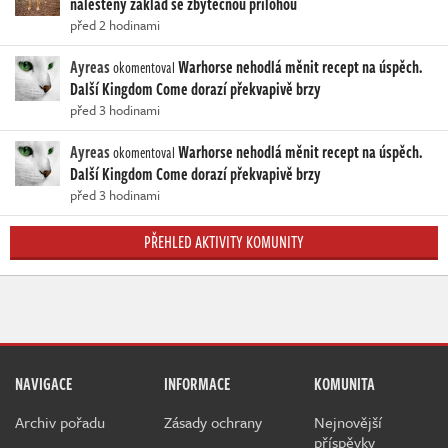
naleštěný základ se zbytečnou přílohou
před 2 hodinami
Ayreas
Warhorse nehodlá měnit recept na úspěch.
okomentoval
Další Kingdom Come dorazí překvapivě brzy
před 3 hodinami
Ayreas
Warhorse nehodlá měnit recept na úspěch.
okomentoval
Další Kingdom Come dorazí překvapivě brzy
před 3 hodinami
PŘEHLED AKTIVITY KOMUNITY
NAVIGACE
INFORMACE
KOMUNITA
Archiv pořadu
Zásady ochrany
Nejnovější
příspěvky