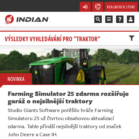
REALMERCH.STORE
Magazín
VÝSLEDKY VYHLEDÁVÁNÍ PRO "TRAKTOR"
Recenze
Videa
NOVINKA
Soutěže
Farming Simulator 25 zdarma rozšiřuje
Databáze
garáž o nejsilnější traktory
Studio Giants Software potěšilo hráče Farming
Komunita
Simulatoru 25 už čtvrtou obsahovou aktualizací
zdarma. Tahle přináší nejsilnější traktory od značek
Redakce
John Deere a Case IH.