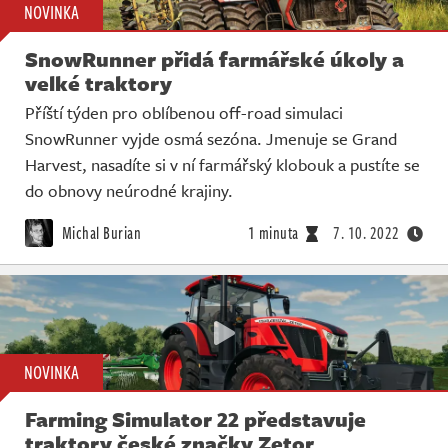
NOVINKA
SnowRunner přidá farmářské úkoly a
velké traktory
Příští týden pro oblíbenou off-road simulaci
SnowRunner vyjde osmá sezóna. Jmenuje se Grand
Harvest, nasadíte si v ní farmářský klobouk a pustíte se
do obnovy neúrodné krajiny.
Michal Burian
1 minuta
7. 10. 2022
NOVINKA
Farming Simulator 22 představuje
traktory české značky Zetor