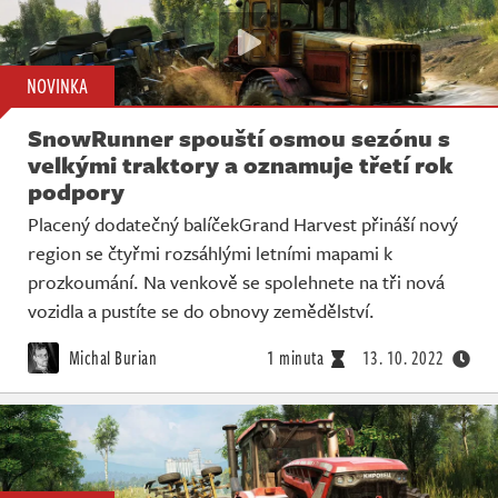
NOVINKA
SnowRunner spouští osmou sezónu s
velkými traktory a oznamuje třetí rok
podpory
Placený dodatečný balíčekGrand Harvest přináší nový
region se čtyřmi rozsáhlými letními mapami k
prozkoumání. Na venkově se spolehnete na tři nová
vozidla a pustíte se do obnovy zemědělství.
Michal Burian
1 minuta
13. 10. 2022