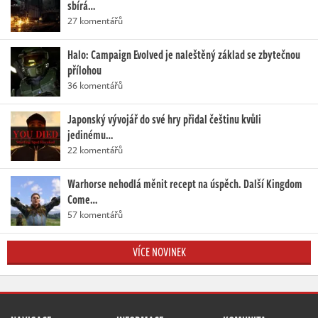
sbírá…
27 komentářů
Halo: Campaign Evolved je naleštěný základ se zbytečnou
přílohou
36 komentářů
Japonský vývojář do své hry přidal češtinu kvůli
jedinému…
22 komentářů
Warhorse nehodlá měnit recept na úspěch. Další Kingdom
Come…
57 komentářů
VÍCE NOVINEK