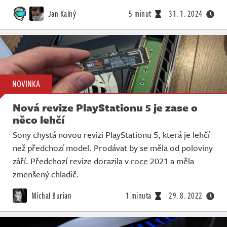
Živě
Jan Kalný
5 minut
31. 1. 2024
NOVINKA
Nová revize PlayStationu 5 je zase o
něco lehčí
Sony chystá novou revizi PlayStationu 5, která je lehčí
než předchozí model. Prodávat by se měla od poloviny
září. Předchozí revize dorazila v roce 2021 a měla
zmenšený chladič.
Michal Burian
1 minuta
29. 8. 2022