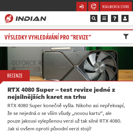
REALMERCH.STORE
Magazín
VÝSLEDKY VYHLEDÁVÁNÍ PRO "REVIZE"
Recenze
Videa
RECENZE
Soutěže
RTX 4080 Super – test revize jedné z
Databáze
nejsilnějších karet na trhu
RTX 4080 Super konečně vyšla. Nikoho asi nepřekvapí,
Komunita
že se nejedná o se vším všudy „novou kartu“, ale
pouze jakousi vylepšenou verzi už tak silné RTX 4080.
Redakce
Jak si ovšem oproti původní verzi stojí?