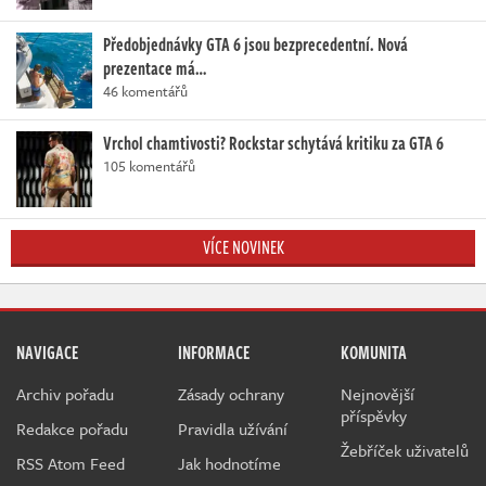
Předobjednávky GTA 6 jsou bezprecedentní. Nová
prezentace má…
46 komentářů
Vrchol chamtivosti? Rockstar schytává kritiku za GTA 6
105 komentářů
VÍCE NOVINEK
NAVIGACE
INFORMACE
KOMUNITA
Archiv pořadu
Zásady ochrany
Nejnovější
příspěvky
Redakce pořadu
Pravidla užívání
Žebříček uživatelů
RSS Atom Feed
Jak hodnotíme