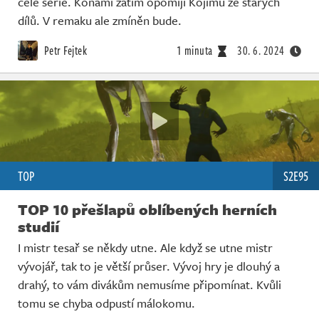
celé série. Konami zatím opomíjí Kojimu ze starých
Živě
dílů. V remaku ale zmíněn bude.
Petr Fejtek
1 minuta
30. 6. 2024
TOP
S2E95
TOP 10 přešlapů oblíbených herních
studií
I mistr tesař se někdy utne. Ale když se utne mistr
vývojář, tak to je větší průser. Vývoj hry je dlouhý a
drahý, to vám divákům nemusíme připomínat. Kvůli
tomu se chyba odpustí málokomu.