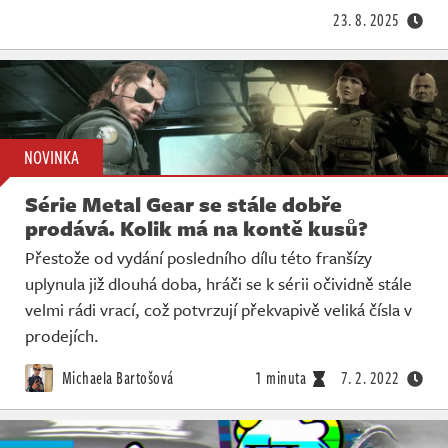
23. 8. 2025
NOVINKA
Série Metal Gear se stále dobře
prodává. Kolik má na kontě kusů?
Přestože od vydání posledního dílu této franšízy
uplynula již dlouhá doba, hráči se k sérii očividně stále
velmi rádi vrací, což potvrzují překvapivě veliká čísla v
prodejích.
Michaela Bartošová
1 minuta
7. 2. 2022