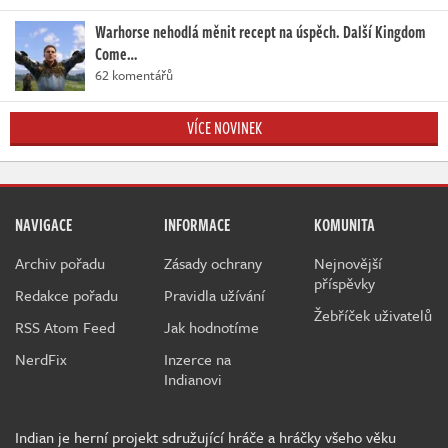
Warhorse nehodlá měnit recept na úspěch. Další Kingdom
Come…
62 komentářů
VÍCE NOVINEK
NAVIGACE
INFORMACE
KOMUNITA
Archiv pořadu
Zásady ochrany
Nejnovější
příspěvky
Redakce pořadu
Pravidla užívání
Žebříček uživatelů
RSS Atom Feed
Jak hodnotíme
NerdFix
Inzerce na
Indianovi
Indian je herní projekt sdružující hráče a hráčky všeho věku