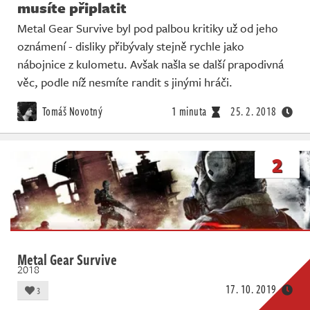
musíte připlatit
Metal Gear Survive byl pod palbou kritiky už od jeho
oznámení - disliky přibývaly stejně rychle jako
nábojnice z kulometu. Avšak našla se další prapodivná
věc, podle níž nesmíte randit s jinými hráči.
Tomáš Novotný
1 minuta
25. 2. 2018
2
Metal Gear Survive
2018
17. 10. 2019
3