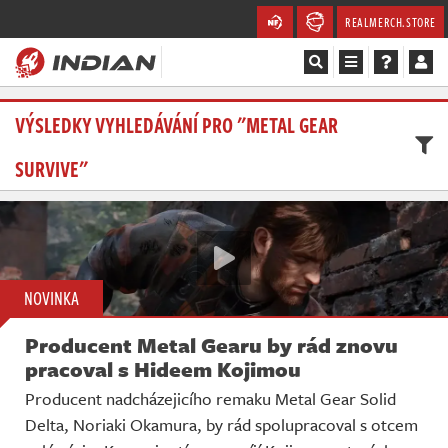
REALMERCH.STORE
Magazín
VÝSLEDKY VYHLEDÁVÁNÍ PRO "METAL GEAR
SURVIVE"
Recenze
Videa
Soutěže
NOVINKA
Databáze
Producent Metal Gearu by rád znovu
Komunita
pracoval s Hideem Kojimou
Producent nadcházejicího remaku Metal Gear Solid
Redakce
Delta, Noriaki Okamura, by rád spolupracoval s otcem