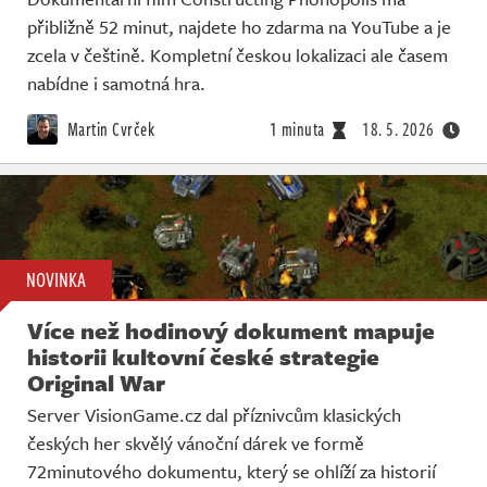
Živě
přibližně 52 minut, najdete ho zdarma na YouTube a je
zcela v češtině. Kompletní českou lokalizaci ale časem
nabídne i samotná hra.
Martin Cvrček
1 minuta
18. 5. 2026
NOVINKA
Více než hodinový dokument mapuje
historii kultovní české strategie
Original War
Server VisionGame.cz dal příznivcům klasických
českých her skvělý vánoční dárek ve formě
72minutového dokumentu, který se ohlíží za historií