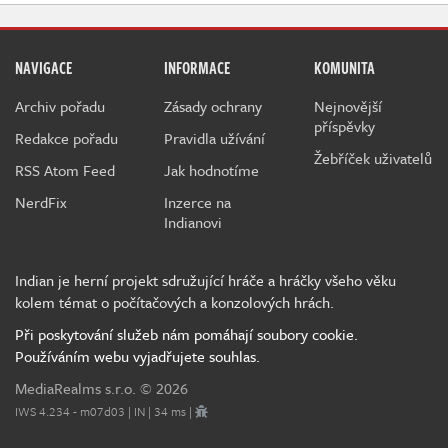
NAVIGACE
INFORMACE
KOMUNITA
Archiv pořadu
Zásady ochrany
Nejnovější
příspěvky
Redakce pořadu
Pravidla užívání
Žebříček uživatelů
RSS Atom Feed
Jak hodnotíme
NerdFix
Inzerce na
Indianovi
Indian je herní projekt sdružující hráče a hráčky všeho věku
kolem témat o počítačových a konzolových hrách.
Při poskytování služeb nám pomáhají soubory cookie.
Používáním webu vyjadřujete souhlas.
MediaRealms s.r.o.
© 2026
IWS 4.234 - m07d03 | IN | 34 ms |