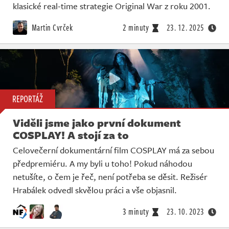
klasické real-time strategie Original War z roku 2001.
Martin Cvrček
2 minuty
23. 12. 2025
REPORTÁŽ
Viděli jsme jako první dokument
COSPLAY! A stojí za to
Celovečerní dokumentární film COSPLAY má za sebou
předpremiéru. A my byli u toho! Pokud náhodou
netušíte, o čem je řeč, není potřeba se děsit. Režisér
Hrabálek odvedl skvělou práci a vše objasnil.
3 minuty
23. 10. 2023