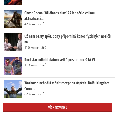
Ghost Recon: Wildlands slaví 25 let série velkou
aktualizací.…
42 komentářů
Už není cesty zpět. Sony připomíná konec fyzických nosičů
na…
116 komentářů
Rockstar odhalil datum velké prezentace GTA VI
119 komentářů
Warhorse nehodlá měnit recept na úspěch. Další Kingdom
Come…
62 komentářů
VÍCE NOVINEK