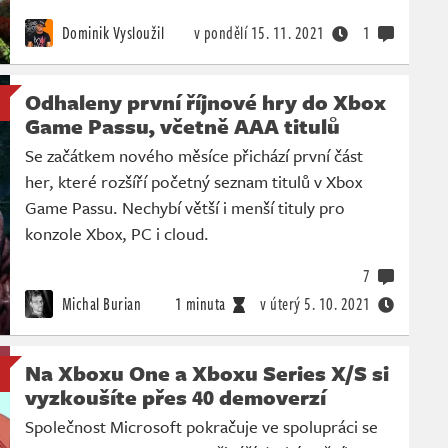
Dominik Vysloužil
v pondělí
15. 11. 2021
1
Odhaleny první říjnové hry do Xbox
Game Passu, včetně AAA titulů
Se začátkem nového měsíce přichází první část
her, které rozšíří početný seznam titulů v Xbox
Game Passu. Nechybí větší i menší tituly pro
konzole Xbox, PC i cloud.
7
Michal Burian
1 minuta
v úterý
5. 10. 2021
Na Xboxu One a Xboxu Series X/S si
vyzkoušíte přes 40 demoverzí
Společnost Microsoft pokračuje ve spolupráci se