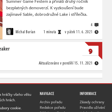
Summer Game Festem a přináší druhý ročník
bezplatných demoverzí. K vyzkoušení bude
zajímavé Sable, dobrodružné Lake i střílečka.
4
Michal Burian
1 minuta
v pátek
11. 6. 2021
eaker
9
Aktualizováno v pondělí
15. 11. 2021
NAVIGACE
INFORMACE
 a hráčky všeho věku
ých hrách.
Archiv pořadu
Zásady ochrany
Redakce pořadu
Pravidla užívání
ubory cookie.