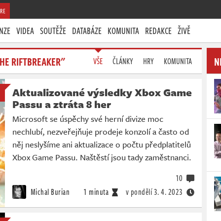
RE
NZE
VIDEA
SOUTĚŽE
DATABÁZE
KOMUNITA
REDAKCE
ŽIVĚ
HE RIFTBREAKER"
N
VŠE
ČLÁNKY
HRY
KOMUNITA
Aktualizované výsledky Xbox Game
Passu a ztráta 8 her
Microsoft se úspěchy své herní divize moc
nechlubí, nezveřejňuje prodeje konzolí a často od
něj neslyšíme ani aktualizace o počtu předplatitelů
Xbox Game Passu. Naštěstí jsou tady zaměstnanci.
10
Michal Burian
1 minuta
v pondělí
3. 4. 2023