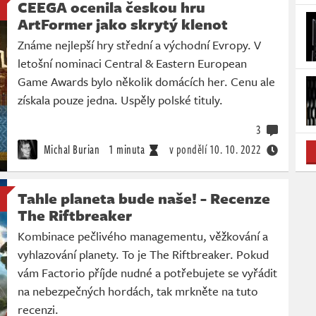
CEEGA ocenila českou hru
ArtFormer jako skrytý klenot
Známe nejlepší hry střední a východní Evropy. V
letošní nominaci Central & Eastern European
Game Awards bylo několik domácích her. Cenu ale
získala pouze jedna. Uspěly polské tituly.
3
Michal Burian
1 minuta
v pondělí
10. 10. 2022
Tahle planeta bude naše! - Recenze
The Riftbreaker
Kombinace pečlivého managementu, věžkování a
vyhlazování planety. To je The Riftbreaker. Pokud
vám Factorio příjde nudné a potřebujete se vyřádit
na nebezpečných hordách, tak mrkněte na tuto
recenzi.