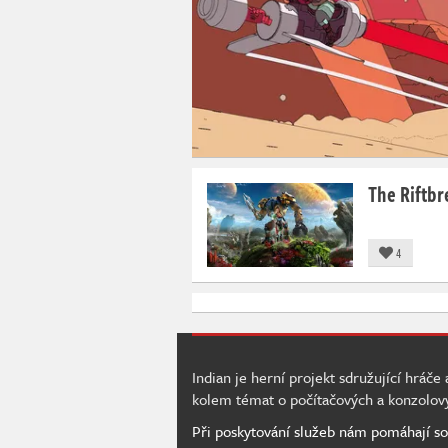
The Riftbr
4
Indian je herní projekt sdružující hráče
kolem témat o počítačových a konzolov
Při poskytování služeb nám pomáhají so