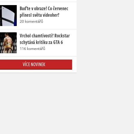
Buďte v obraze! Co červenec
přinesl světu videoher?
20 komentářů
Vrchol chamtivosti? Rockstar
schytává kritiku za GTA 6
116 komentářů
VÍCE NOVINEK