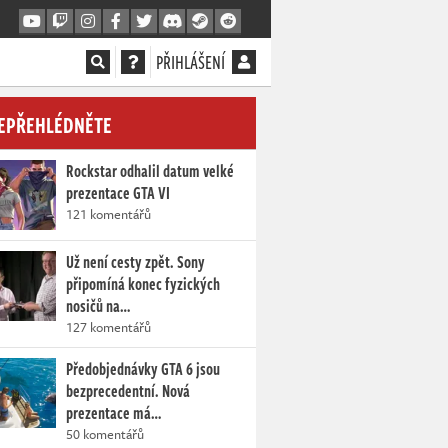
PŘIHLÁŠENÍ
EPŘEHLÉDNĚTE
Rockstar odhalil datum velké
prezentace GTA VI
121 komentářů
Už není cesty zpět. Sony
připomíná konec fyzických
nosičů na…
127 komentářů
Předobjednávky GTA 6 jsou
bezprecedentní. Nová
prezentace má…
50 komentářů