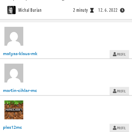
Michal Burian
2 minuty
12. 6. 2022
matyas-klaus-mk
PROFIL
martin-cihlar-mc
PROFIL
ples12mc
PROFIL