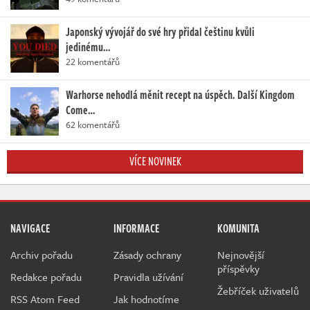
Japonský vývojář do své hry přidal češtinu kvůli
jedinému…
22 komentářů
Warhorse nehodlá měnit recept na úspěch. Další Kingdom
Come…
62 komentářů
VÍCE NOVINEK
NAVIGACE
INFORMACE
KOMUNITA
Archiv pořadu
Zásady ochrany
Nejnovější
příspěvky
Redakce pořadu
Pravidla užívání
Žebříček uživatelů
RSS Atom Feed
Jak hodnotíme