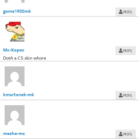
game1988mk
PROFIL
Mc-Kopec
PROFIL
DotA a CS skin whore
kmartanek-mk
PROFIL
meshe-mc
PROFIL