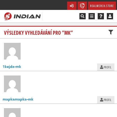
REALMERCH.STORE
Magazín
VÝSLEDKY VYHLEDÁVÁNÍ PRO "MK"
Recenze
Videa
1kejda-mk
PROFIL
Soutěže
Databáze
Komunita
mapkamapka-mk
PROFIL
Redakce