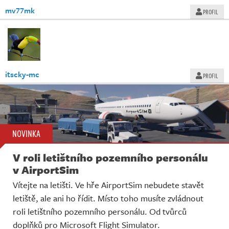
mv77mk
PROFIL
itscky-mc
PROFIL
NOVINKA
V roli letištního pozemního personálu
v AirportSim
Vítejte na letišti. Ve hře AirportSim nebudete stavět
letiště, ale ani ho řídit. Místo toho musíte zvládnout
roli letištního pozemního personálu. Od tvůrců
doplňků pro Microsoft Flight Simulator.