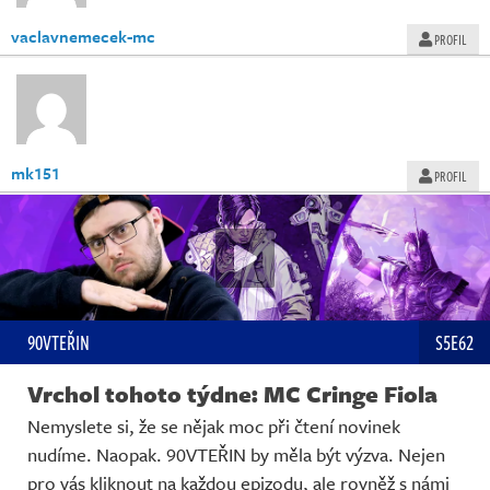
vaclavnemecek-mc
PROFIL
mk151
PROFIL
90VTEŘIN
S5E62
Vrchol tohoto týdne: MC Cringe Fiola
Nemyslete si, že se nějak moc při čtení novinek
nudíme. Naopak. 90VTEŘIN by měla být výzva. Nejen
pro vás kliknout na každou epizodu, ale rovněž s námi