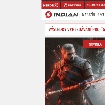
REALMERCH.STO
MAGAZÍN
RECE
VÝSLEDKY VYHLEDÁVÁNÍ PRO "
NOVINKA