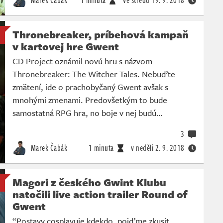
Marek Čabák
1 minuta
ve středu
19. 9. 2018
Thronebreaker, príbehová kampaň
v kartovej hre Gwent
CD Project oznámil novú hru s názvom
Thronebreaker: The Witcher Tales. Nebuďte
zmätení, ide o prachobyčaný Gwent avšak s
mnohými zmenami. Predovšetkým to bude
samostatná RPG hra, no boje v nej budú…
3
Marek Čabák
1 minuta
v neděli
2. 9. 2018
Magori z českého Gwint Klubu
natočili live action trailer Round of
Gwent
“Postavy cosplayuje kdekdo, pojďme zkusit