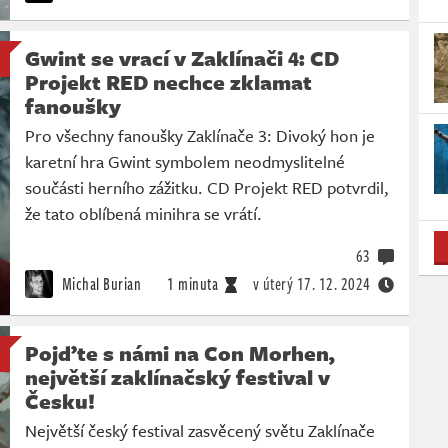
Gwint se vrací v Zaklínači 4: CD
Projekt RED nechce zklamat
fanoušky
Pro všechny fanoušky Zaklínače 3: Divoký hon je
karetní hra Gwint symbolem neodmyslitelné
součásti herního zážitku. CD Projekt RED potvrdil,
že tato oblíbená minihra se vrátí.
63
Michal Burian
1 minuta
v úterý
17. 12. 2024
Pojďte s námi na Con Morhen,
největší zaklínačský festival v
Česku!
Největší český festival zasvěcený světu Zaklínače