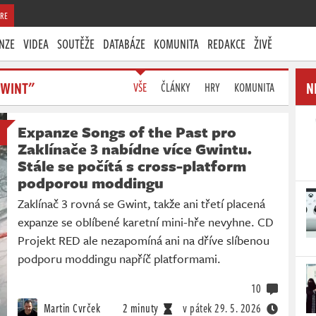
RE
NZE
VIDEA
SOUTĚŽE
DATABÁZE
KOMUNITA
REDAKCE
ŽIVĚ
GWINT"
N
VŠE
ČLÁNKY
HRY
KOMUNITA
Expanze Songs of the Past pro
Zaklínače 3 nabídne více Gwintu.
Stále se počítá s cross-platform
podporou moddingu
Zaklínač 3 rovná se Gwint, takže ani třetí placená
expanze se oblíbené karetní mini-hře nevyhne. CD
Projekt RED ale nezapomíná ani na dříve slíbenou
podporu moddingu napříč platformami.
10
Martin Cvrček
2 minuty
v pátek
29. 5. 2026