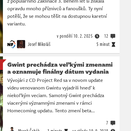
z populárního Zaklínače 3. Během let si získala
opravdu mnoho příznivců a fanoušků. Ty nyní
potěší, že se mohou těšit na dostupnou karetní
variantu.
v pondělí
10. 2. 2025
12
Josef Mikoláš
5 minut
Gwint prechádza veľkými zmenami
a oznamuje finálny dátum vydania
Vývojári z CD Project Red sa v novom update
videu venovanom Gwintu vyjadrili hneď k
niekoľkým veciam. Samotný Gwint prechádza
viacerými významnými zmenami v rámci
Homecoming updatu. Tento zmení beta…
7