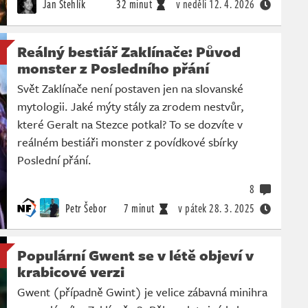
Jan Stehlík
32 minut
v neděli
12. 4. 2026
Reálný bestiář Zaklínače: Původ
monster z Posledního přání
Svět Zaklínače není postaven jen na slovanské
mytologii. Jaké mýty stály za zrodem nestvůr,
které Geralt na Stezce potkal? To se dozvíte v
reálném bestiáři monster z povídkové sbírky
Poslední přání.
8
Petr Šebor
7 minut
v pátek
28. 3. 2025
Populární Gwent se v létě objeví v
krabicové verzi
Gwent (případně Gwint) je velice zábavná minihra