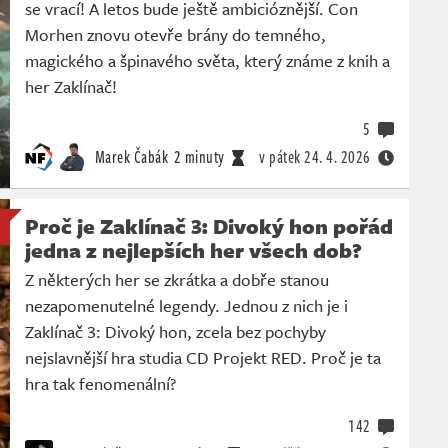
se vrací! A letos bude ještě ambicióznější. Con
Morhen znovu otevře brány do temného,
magického a špinavého světa, který známe z knih a
her Zaklínač!
5
Marek Čabák
2 minuty
v pátek
24. 4. 2026
Proč je Zaklínač 3: Divoký hon pořád
jedna z nejlepších her všech dob?
Z některých her se zkrátka a dobře stanou
nezapomenutelné legendy. Jednou z nich je i
Zaklínač 3: Divoký hon, zcela bez pochyby
nejslavnější hra studia CD Projekt RED. Proč je ta
hra tak fenomenální?
142