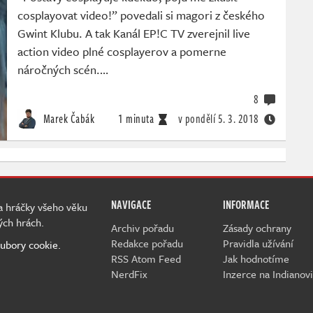
cosplayovat video!” povedali si magori z českého
Gwint Klubu. A tak Kanál EP!C TV zverejnil live
action video plné cosplayerov a pomerne
náročných scén.…
8
Marek Čabák
1 minuta
v pondělí
5. 3. 2018
NAVIGACE
INFORMACE
 a hráčky všeho věku
ých hrách.
Archiv pořadu
Zásady ochrany
Redakce pořadu
Pravidla užívání
ubory cookie.
RSS Atom Feed
Jak hodnotíme
NerdFix
Inzerce na Indianovi