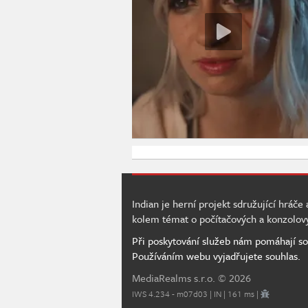
Indian je herní projekt sdružující hráče
kolem témat o počítačových a konzolov
Při poskytování služeb nám pomáhají so
Používáním webu vyjadřujete souhlas.
MediaRealms s.r.o.
© 2026
IWS 4.234 - m07d03 | IN | 161 ms |