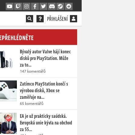
PŘIHLÁŠENÍ
EPŘEHLÉDNĚTE
Bývalý autor Valve hájí konec
disků pro PlayStation. Může
za to…
147 komentářů
Zatímco PlayStation končí s
výrobou disků, Xbox se
zaměřuje na…
65 komentářů
EA je už prakticky saúdská.
Evropská unie kývla na obchod
za 55…