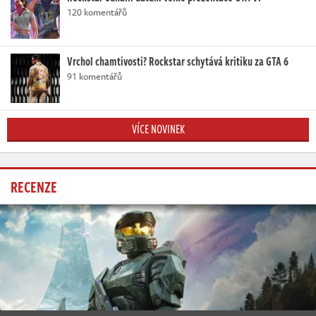
120 komentářů
Vrchol chamtivosti? Rockstar schytává kritiku za GTA 6
91 komentářů
VÍCE NOVINEK
RECENZE