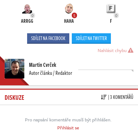
0
5
0
ARRGG
HAHA
F
SDÍLET NA FACEBOOK
SDÍLET NA TWITTER
Nahlásit chybu
Martin Cvrček
Autor článku / Redaktor
DISKUZE
| 3 KOMENTÁŘŮ
Pro napsání komentáře musíš být přihlášen.
Přihlásit se