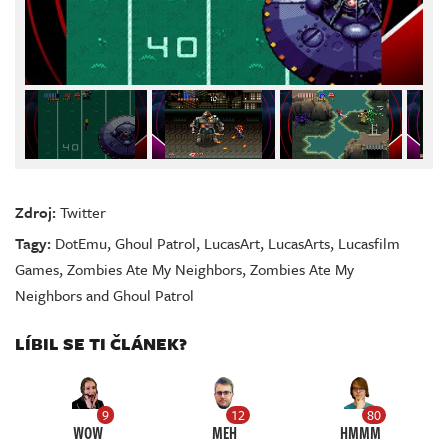
Zdroj:
Twitter
Tagy:
DotEmu
,
Ghoul Patrol
,
LucasArt
,
LucasArts
,
Lucasfilm
Games
,
Zombies Ate My Neighbors
,
Zombies Ate My
Neighbors and Ghoul Patrol
LÍBIL SE TI ČLÁNEK?
9
12
80
WOW
MEH
HMMM