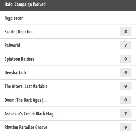
Halo: Campaign Evolved
Fogpiercer
Scarlet Deer Inn
8
Palworld
7
Splatoon Raiders
9
Denshattack!
9
The Alters: Last Variable
9
Doom: The Dark Ages |…
8
Assassin’s Creed: Black Flag…
7
Rhythm Paradise Groove
9