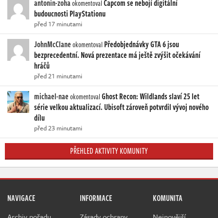
antonin-zoha
Capcom se nebojí digitální
okomentoval
budoucnosti PlayStationu
před 17 minutami
JohnMcClane
Předobjednávky GTA 6 jsou
okomentoval
bezprecedentní. Nová prezentace má ještě zvýšit očekávání
hráčů
před 21 minutami
michael-nae
Ghost Recon: Wildlands slaví 25 let
okomentoval
série velkou aktualizací. Ubisoft zároveň potvrdil vývoj nového
dílu
před 23 minutami
PŘEHLED AKTIVITY KOMUNITY
NAVIGACE
INFORMACE
KOMUNITA
Archiv pořadu
Zásady ochrany
Nejnovější