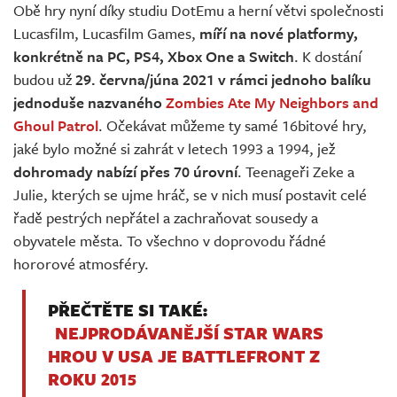
Obě hry nyní díky studiu DotEmu a herní větvi společnosti
Lucasfilm, Lucasfilm Games,
míří na nové platformy,
konkrétně na PC, PS4, Xbox One a Switch
. K dostání
budou už
29. června/júna 2021 v rámci jednoho balíku
jednoduše nazvaného
Zombies Ate My Neighbors and
Ghoul Patrol
. Očekávat můžeme ty samé 16bitové hry,
jaké bylo možné si zahrát v letech 1993 a 1994, jež
dohromady nabízí přes 70 úrovní
. Teenageři Zeke a
Julie, kterých se ujme hráč, se v nich musí postavit celé
řadě pestrých nepřátel a zachraňovat sousedy a
obyvatele města. To všechno v doprovodu řádné
hororové atmosféry.
PŘEČTĚTE SI TAKÉ:
NEJPRODÁVANĚJŠÍ STAR WARS
HROU V USA JE BATTLEFRONT Z
ROKU 2015