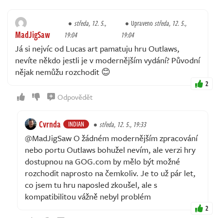
středa, 12. 5.,
Upraveno
středa, 12. 5.,
MadJigSaw
19:04
19:04
Já si nejvíc od Lucas art pamatuju hru Outlaws,
nevíte někdo jestli je v modernějším vydání? Původní
nějak nemůžu rozchodit 😊
2
Odpovědět
Cvrnda
INDIAN
středa, 12. 5., 19:33
@MadJigSaw O žádném modernějším zpracování
nebo portu Outlaws bohužel nevím, ale verzi hry
dostupnou na GOG.com by mělo být možné
rozchodit naprosto na čemkoliv. Je to už pár let,
co jsem tu hru naposled zkoušel, ale s
kompatibilitou vážně nebyl problém
2