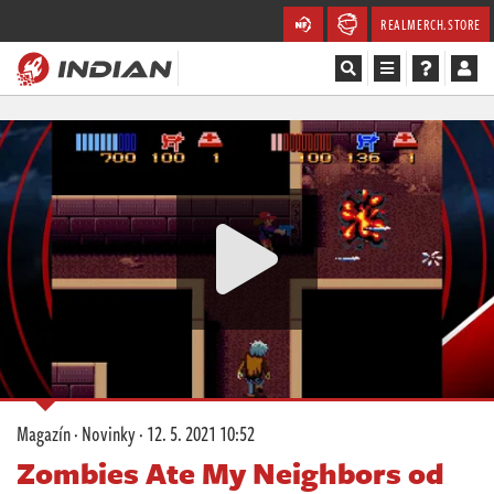
REALMERCH.STORE
Magazín
Recenze
Videa
Soutěže
Databáze
Komunita
Magazín
·
Novinky
·
12. 5. 2021 10:52
Redakce
Zombies Ate My Neighbors od