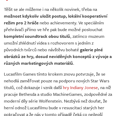
Těšit se ale můžeme i na několik novinek, třeba na
možnost kdykoliv uložit postup, lokální kooperativní
režim pro 2 hráče
nebo achievementy. Ve speciálním
přehrávači přímo ve hře pak bude možné poslouchat
kompletní soundtrack obou titulů
, zatímco muzeum
umožní zhlédnutí videa s rozhovorem s jedním z
původních tvůrců nebo návštěvu bohaté
galerie plné
obrázků ze hry, dosud neviděných konceptů z vývoje a
různých marketingových materiálů
.
Lucasfilm Games tímto krokem znovu potvrzuje, že se
nehodlá zaměřovat pouze na podporu nových Star Wars
titulů, což dokazuje i vznik další
hry Indiany Jonese
, na níž
pracuje Bethesda a studio MachineGames, zodpovědné za
moderní díly série Wolfenstein. Nezbývá než doufat, že
herní odnož Lucasfilmu bude v resuscitaci starých her
pokračovat a že nás v tomto případě čeká co nejlepší