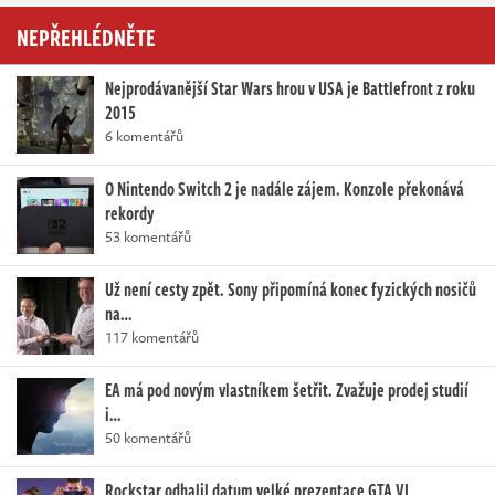
NEPŘEHLÉDNĚTE
Nejprodávanější Star Wars hrou v USA je Battlefront z roku
2015
6 komentářů
O Nintendo Switch 2 je nadále zájem. Konzole překonává
rekordy
53 komentářů
Už není cesty zpět. Sony připomíná konec fyzických nosičů
na…
117 komentářů
EA má pod novým vlastníkem šetřit. Zvažuje prodej studií
i…
50 komentářů
Rockstar odhalil datum velké prezentace GTA VI