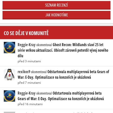
SEZNAM RECENZÍ
JAK HODNOTÍME
CO SE DĚJE V KOMUNITĚ
Reggie-Kray
Ghost Recon: Wildlands slaví 25 let
okomentoval
série velkou aktualizací. Ubisoft zároveň potvrdil vývoj nového
dílu
před 3 minutami
rexikos9
Odstartovala multiplayerová beta Gears of
okomentoval
War: E-Day. Optimalizace na konzolích je ukázková
před 7 minutami
Reggie-Kray
Odstartovala multiplayerová beta
okomentoval
Gears of War: E-Day. Optimalizace na konzolích je ukázková
před 16 minutami