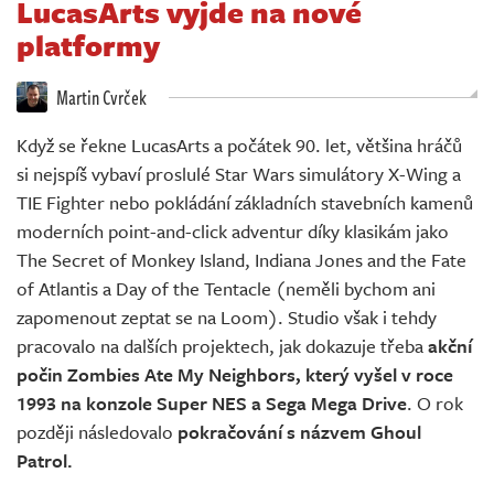
LucasArts vyjde na nové
Živě
platformy
Martin Cvrček
Když se řekne LucasArts a počátek 90. let, většina hráčů
si nejspíš vybaví proslulé Star Wars simulátory X-Wing a
TIE Fighter nebo pokládání základních stavebních kamenů
moderních point-and-click adventur díky klasikám jako
The Secret of Monkey Island, Indiana Jones and the Fate
of Atlantis a Day of the Tentacle (neměli bychom ani
zapomenout zeptat se na Loom). Studio však i tehdy
pracovalo na dalších projektech, jak dokazuje třeba
akční
počin Zombies Ate My Neighbors, který vyšel v roce
1993 na konzole Super NES a Sega Mega Drive
. O rok
později následovalo
pokračování s názvem Ghoul
Patrol.