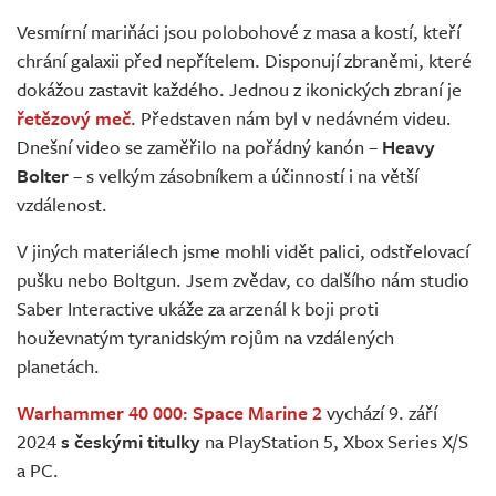
Živě
Vesmírní mariňáci jsou polobohové z masa a kostí, kteří
chrání galaxii před nepřítelem. Disponují zbraněmi, které
dokážou zastavit každého. Jednou z ikonických zbraní je
řetězový meč
. Představen nám byl v nedávném videu.
Dnešní video se zaměřilo na pořádný kanón –
Heavy
Bolter
– s velkým zásobníkem a účinností i na větší
vzdálenost.
V jiných materiálech jsme mohli vidět palici, odstřelovací
pušku nebo Boltgun. Jsem zvědav, co dalšího nám studio
Saber Interactive ukáže za arzenál k boji proti
houževnatým tyranidským rojům na vzdálených
planetách.
Warhammer 40 000: Space Marine 2
vychází 9. září
2024
s českými titulky
na PlayStation 5, Xbox Series X/S
a PC.