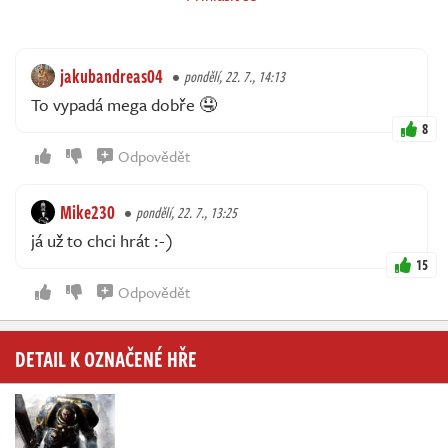
jakubandreas04
pondělí, 22. 7., 14:13
To vypadá mega dobře 🤤
8
Odpovědět
Mike230
pondělí, 22. 7., 13:25
já už to chci hrát :-)
15
Odpovědět
DETAIL K OZNAČENÉ HŘE