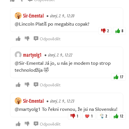
Sir-Emental
úterý, 2. 9., 12:20
@Lincoln Platíš po megabitu copak?
2
8
Odpovědět
martyolg1
úterý, 2. 9., 12:22
@Sir-Emental Já jo, u nás je modem top strop
technolodžija 🤣
17
Odpovědět
Sir-Emental
úterý, 2. 9., 12:23
@martyolg1 To řekni rovnou, že jsi na Slovensku!
1
1
2
12
Odpovědět