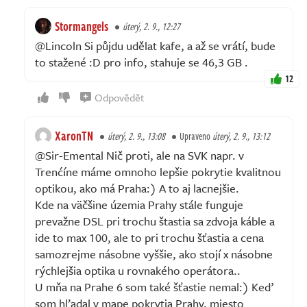
Stormangels
úterý, 2. 9., 12:27
@Lincoln Si půjdu udělat kafe, a až se vrátí, bude
to stažené :D pro info, stahuje se 46,3 GB .
12
Odpovědět
XaronTN
úterý, 2. 9., 13:08
Upraveno
úterý, 2. 9., 13:12
@Sir-Emental Nič proti, ale na SVK napr. v
Trenćíne máme omnoho lepšie pokrytie kvalitnou
optikou, ako má Praha:) A to aj lacnejšie.
Kde na väčšine územia Prahy stále funguje
prevažne DSL pri trochu štastia sa zdvoja káble a
ide to max 100, ale to pri trochu šťastia a cena
samozrejme násobne vyššie, ako stojí x násobne
rýchlejšia optika u rovnakého operátora..
U mňa na Prahe 6 som také šťastie nemal:) Keď
som hľadal v mape pokrytia Prahy, miesto