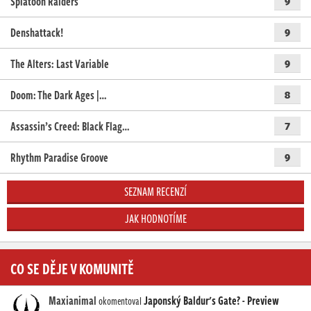
Splatoon Raiders
9
Denshattack!
9
The Alters: Last Variable
9
Doom: The Dark Ages |…
8
Assassin’s Creed: Black Flag…
7
Rhythm Paradise Groove
9
SEZNAM RECENZÍ
JAK HODNOTÍME
CO SE DĚJE V KOMUNITĚ
Maxianimal
Japonský Baldur's Gate? - Preview
okomentoval