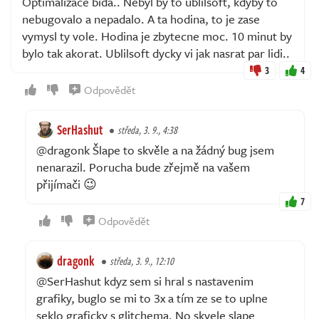
Optimalizace bida.. Nebyl by to ublilsoft, kdyby to
nebugovalo a nepadalo. A ta hodina, to je zase
vymysl ty vole. Hodina je zbytecne moc. 10 minut by
bylo tak akorat. Ublilsoft dycky vi jak nasrat par lidi..
3
4
Odpovědět
SerHashut
středa, 3. 9., 4:38
@dragonk Šlape to skvěle a na žádný bug jsem
nenarazil. Porucha bude zřejmě na vašem
přijímači 😉
7
Odpovědět
dragonk
středa, 3. 9., 12:10
@SerHashut kdyz sem si hral s nastavenim
grafiky, buglo se mi to 3x a tím ze se to uplne
seklo graficky s glitchema. No skvele slape