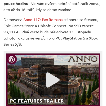
pouze hodinu
. Nic vám ovšem nebrání poté začít znovu,
a to až do 16. září, kdy se demo zamkne.
Demoverzi
Anno 117: Pax Romana
stáhnete ze Steamu,
Epic Games Store a Ubisoft Connect. Na SSD zabere
93,11 GB. Plná verze bude následovat 13. listopadu
tohoto roku už ve verzích pro PC, PlayStation 5 a Xbox
Series X/S.