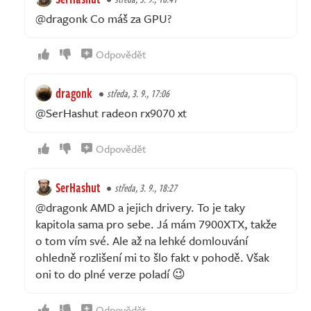
@dragonk Co máš za GPU?
Odpovědět
dragonk
středa, 3. 9., 17:06
@SerHashut radeon rx9070 xt
Odpovědět
SerHashut
středa, 3. 9., 18:27
@dragonk AMD a jejich drivery. To je taky
kapitola sama pro sebe. Já mám 7900XTX, takže
o tom vím své. Ale až na lehké domlouvání
ohledně rozlišení mi to šlo fakt v pohodě. Však
oni to do plné verze poladí 😉
Odpovědět