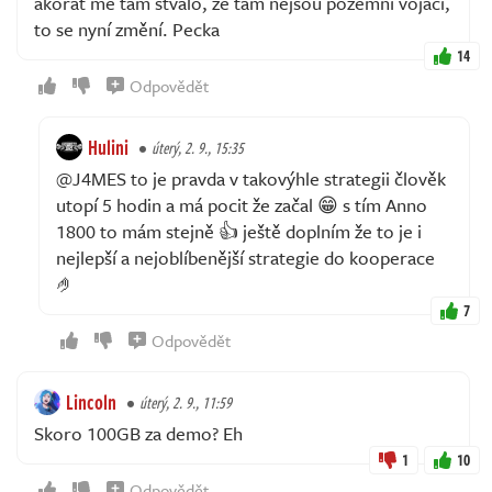
akorát mě tam štvalo, že tam nejsou pozemní vojáci,
to se nyní změní. Pecka
14
Odpovědět
Hulini
úterý, 2. 9., 15:35
@J4MES to je pravda v takovýhle strategii člověk
utopí 5 hodin a má pocit že začal 😁 s tím Anno
1800 to mám stejně 👍 ještě doplním že to je i
nejlepší a nejoblíbenější strategie do kooperace
🤌
7
Odpovědět
Lincoln
úterý, 2. 9., 11:59
Skoro 100GB za demo? Eh
1
10
Odpovědět