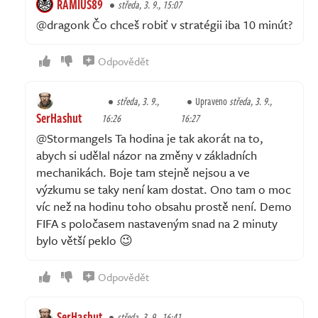
RAMIUS89
středa, 3. 9., 15:07
@dragonk Čo chceš robiť v stratégii iba 10 minút?
Odpovědět
středa, 3. 9.,
Upraveno
středa, 3. 9.,
SerHashut
16:26
16:27
@Stormangels Ta hodina je tak akorát na to,
abych si udělal názor na změny v základních
mechanikách. Boje tam stejně nejsou a ve
výzkumu se taky není kam dostat. Ono tam o moc
víc než na hodinu toho obsahu prostě není. Demo
FIFA s poločasem nastaveným snad na 2 minuty
bylo větší peklo 😉
Odpovědět
SerHashut
středa, 3. 9., 16:41