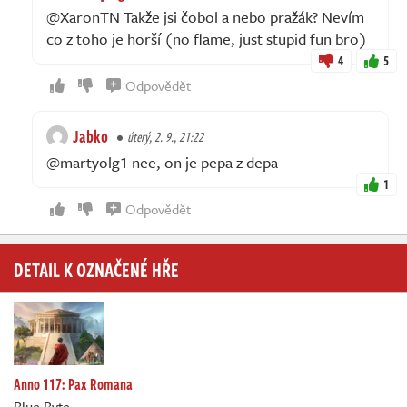
@XaronTN Takže jsi čobol a nebo pražák? Nevím
co z toho je horší (no flame, just stupid fun bro)
4
5
Odpovědět
Jabko
úterý, 2. 9., 21:22
@martyolg1 nee, on je pepa z depa
1
Odpovědět
DETAIL K OZNAČENÉ HŘE
Anno 117: Pax Romana
Blue Byte