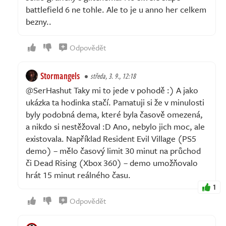
battlefield 6 ne tohle. Ale to je u anno her celkem
bezny..
Odpovědět
Stormangels
středa, 3. 9., 12:18
@SerHashut Taky mi to jede v pohodě :) A jako
ukázka ta hodinka stačí. Pamatuji si že v minulosti
byly podobná dema, které byla časově omezená,
a nikdo si nestěžoval :D Ano, nebylo jich moc, ale
existovala. Například Resident Evil Village (PS5
demo) – mělo časový limit 30 minut na průchod
či Dead Rising (Xbox 360) – demo umožňovalo
hrát 15 minut reálného času.
1
Odpovědět