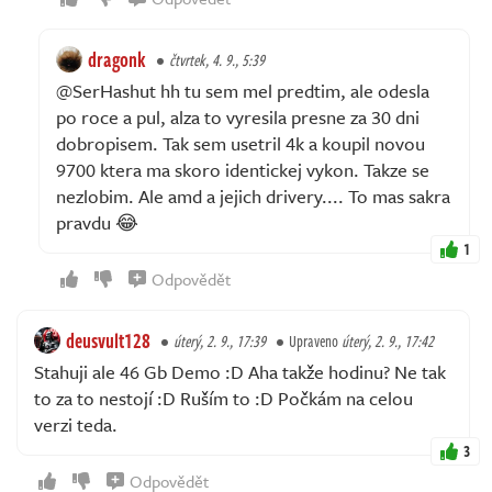
dragonk
čtvrtek, 4. 9., 5:39
@SerHashut hh tu sem mel predtim, ale odesla
po roce a pul, alza to vyresila presne za 30 dni
dobropisem. Tak sem usetril 4k a koupil novou
9700 ktera ma skoro identickej vykon. Takze se
nezlobim. Ale amd a jejich drivery.... To mas sakra
pravdu 😂
1
Odpovědět
deusvult128
úterý, 2. 9., 17:39
Upraveno
úterý, 2. 9., 17:42
Stahuji ale 46 Gb Demo :D Aha takže hodinu? Ne tak
to za to nestojí :D Ruším to :D Počkám na celou
verzi teda.
3
Odpovědět