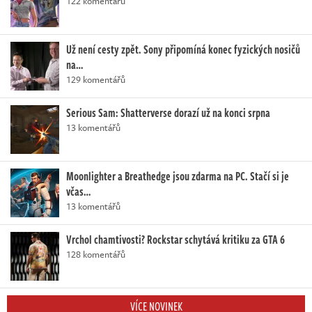
122 komentářů
Už není cesty zpět. Sony připomíná konec fyzických nosičů
na…
129 komentářů
Serious Sam: Shatterverse dorazí už na konci srpna
13 komentářů
Moonlighter a Breathedge jsou zdarma na PC. Stačí si je
včas…
13 komentářů
Vrchol chamtivosti? Rockstar schytává kritiku za GTA 6
128 komentářů
VÍCE NOVINEK