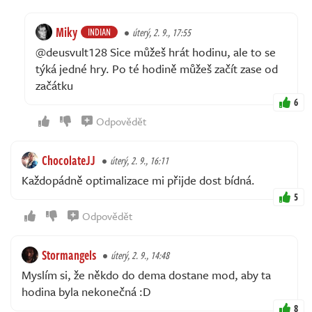
Miky
INDIAN
úterý, 2. 9., 17:55
@deusvult128 Sice můžeš hrát hodinu, ale to se
týká jedné hry. Po té hodině můžeš začít zase od
začátku
6
Odpovědět
ChocolateJJ
úterý, 2. 9., 16:11
Každopádně optimalizace mi přijde dost bídná.
5
Odpovědět
Stormangels
úterý, 2. 9., 14:48
Myslím si, že někdo do dema dostane mod, aby ta
hodina byla nekonečná :D
8