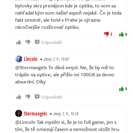
bytovky skrz prenájom kde je optika, to som sa
nahľadal kým som našiel aspoň nejaké. Čo je teda
fakt smutné, ale hold v Prahe je výrazne
náročnejšie rozširovať optiku.
2
6
Odpovědět
Lincoln
úterý, 2. 9., 15:02
@Stormangels To dává smysl. Ne, že by mě to
trápilo na optice, ale přišlo mi 100GB za demo
absurdní. Díky
4
Odpovědět
Stormangels
úterý, 2. 9., 15:14
@Lincoln Tak myslím si, že je to full game, jen s
tím, že tě omezují časem a nemožnost uložit hru.