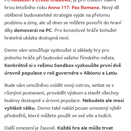
Živě
hrou letošního roku
Anno 117: Pax Romana
. Nový díl
oblíbené budovatelské strategie vyjde na přelomu
podzimu a zimy, ale už dnes se můžete ponořit do hraní
díky
demoverzi na PC
. Pro konzolové hráče bohužel
hratelná ukázka dostupná není.
Demo vám umožňuje vyzkoušet si základy hry pro
jednoho hráče při budování vašeho římského města.
Konkrétně si v režimu Sandbox vyzkoušíte první dvě
úrovně populace v roli guvernéra v Albionu a Latiu
.
Bude vám umožněno osídlit nový ostrov, setkat se s
různými postavami, provádět výzkum a stavět všechny
budovy dostupné v úrovni populace.
Nebudete ale moci
vyhlásit válku
. Demo také nabízí pouze omezený výběr
předmětů, které můžete použít ve své vile a lodích.
Další omezení je časové.
Každá hra ale může trvat