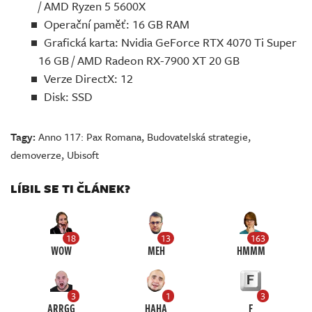
/ AMD Ryzen 5 5600X
Operační paměť: 16 GB RAM
Grafická karta: Nvidia GeForce RTX 4070 Ti Super
16 GB / AMD Radeon RX-7900 XT 20 GB
Verze DirectX: 12
Disk: SSD
Tagy:
Anno 117: Pax Romana
,
Budovatelská strategie
,
demoverze
,
Ubisoft
LÍBIL SE TI ČLÁNEK?
18
13
163
WOW
MEH
HMMM
3
1
3
ARRGG
HAHA
F