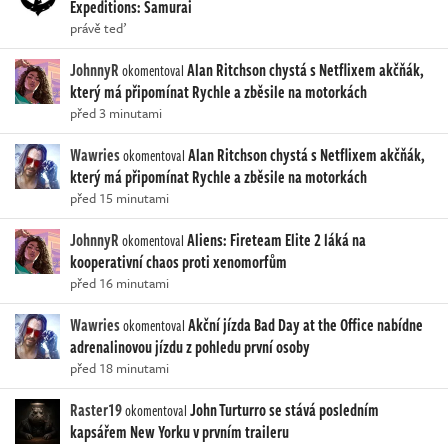
Expeditions: Samurai
právě teď
JohnnyR
Alan Ritchson chystá s Netflixem akčňák,
okomentoval
který má připomínat Rychle a zběsile na motorkách
před 3 minutami
Wawries
Alan Ritchson chystá s Netflixem akčňák,
okomentoval
který má připomínat Rychle a zběsile na motorkách
před 15 minutami
JohnnyR
Aliens: Fireteam Elite 2 láká na
okomentoval
kooperativní chaos proti xenomorfům
před 16 minutami
Wawries
Akční jízda Bad Day at the Office nabídne
okomentoval
adrenalinovou jízdu z pohledu první osoby
před 18 minutami
Raster19
John Turturro se stává posledním
okomentoval
kapsářem New Yorku v prvním traileru