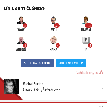
LÍBIL SE TI ČLÁNEK?
8
33
108
WOW
MEH
HMMM
1
4
5
ARRGG
HAHA
F
SDÍLET NA FACEBOOK
SDÍLET NA TWITTER
Nahlásit chybu
Michal Burian
Autor článku / Šéfredaktor