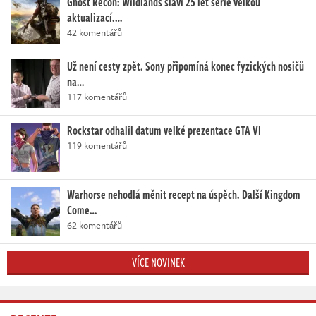
Ghost Recon: Wildlands slaví 25 let série velkou
aktualizací.…
42 komentářů
Už není cesty zpět. Sony připomíná konec fyzických nosičů
na…
117 komentářů
Rockstar odhalil datum velké prezentace GTA VI
119 komentářů
Warhorse nehodlá měnit recept na úspěch. Další Kingdom
Come…
62 komentářů
VÍCE NOVINEK