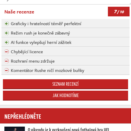
7
Naše recenze
/ 10
Graficky i hratelností téměř perfektní
Režim rush je konečně zábavný
AI funkce vylepšují herní zážitek
Chybějící licence
Rozhraní menu zdržuje
Komentátor Rushe ničí mozkové buňky
SEZNAM RECENZÍ
JAK HODNOTÍME
NEPŘEHLÉDNĚTE
O víkendu je k vyzkoušení nová fotbalová hra UFL