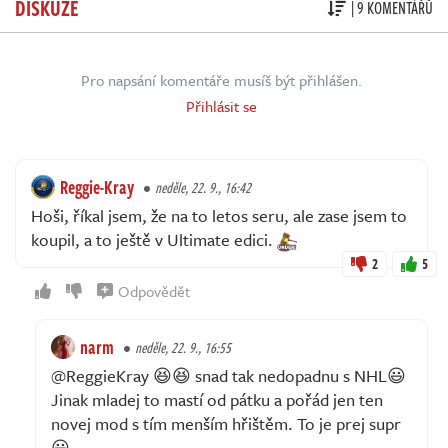
DISKUZE
| 9 KOMENTÁŘŮ
Pro napsání komentáře musíš být přihlášen.
Přihlásit se
Reggie-Kray
neděle, 22. 9., 16:42
Hoši, říkal jsem, že na to letos seru, ale zase jsem to
koupil, a to ještě v Ultimate edici.
2
5
Odpovědět
narm
neděle, 22. 9., 16:55
@ReggieKray 😆😆 snad tak nedopadnu s NHL😃
Jinak mladej to mastí od pátku a pořád jen ten
novej mod s tím menším hřištěm. To je prej supr
😃