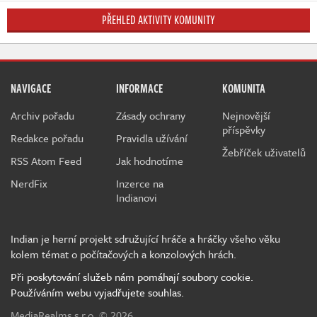
PŘEHLED AKTIVITY KOMUNITY
NAVIGACE
INFORMACE
KOMUNITA
Archiv pořadu
Zásady ochrany
Nejnovější
příspěvky
Redakce pořadu
Pravidla užívání
Žebříček uživatelů
RSS Atom Feed
Jak hodnotíme
NerdFix
Inzerce na
Indianovi
Indian je herní projekt sdružující hráče a hráčky všeho věku
kolem témat o počítačových a konzolových hrách.
Při poskytování služeb nám pomáhají soubory cookie.
Používáním webu vyjadřujete souhlas.
MediaRealms s.r.o.
© 2026