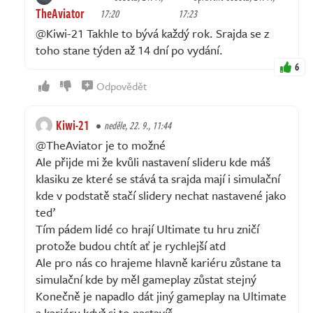
TheAviator
17:20
17:23
@Kiwi-21 Takhle to bývá každý rok. Srajda se z
toho stane týden až 14 dní po vydání.
6
Odpovědět
Kiwi-21
neděle, 22. 9., 11:44
@TheAviator je to možné
Ale přijde mi že kvůli nastavení slideru kde máš
klasiku ze které se stává ta srajda mají i simulační
kde v podstatě stačí slidery nechat nastavené jako
teď
Tím pádem lidé co hrají Ultimate tu hru zničí
protože budou chtít ať je rychlejší atd
Ale pro nás co hrajeme hlavně kariéru zůstane ta
simulační kde by měl gameplay zůstat stejný
Konečně je napadlo dát jiný gameplay na Ultimate
a kariéru když si to nastavíš