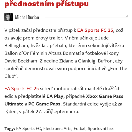
přednostním přístupu
Živě
Michal Burian
V pátek začal přednostní přístup k
EA Sports FC 25
, což
oslavuje premiérový trailer. V něm účinkuje Jude
Bellingham, hvězda z přebalu, kterému sekundují vítězka
Ballon d'Or Féminin Aitana Bonmatí a fotbalové ikony
David Beckham, Zinedine Zidane a Gianluigi Buffon, aby
společně demonstrovali svou podporu iniciativě „For The
Club“.
EA Sports FC 25
si teď mohou zahrát majitelé dražších
edic a předplatitelé
EA Play
, případně
Xbox Game Pass
Ultimate
a
PC Game Pass
. Standardní edice vydje až za
týden, v pátek 27. září/septembera.
Tagy:
EA Sports FC
,
Electronic Arts
,
Fotbal
,
Sportovní hra