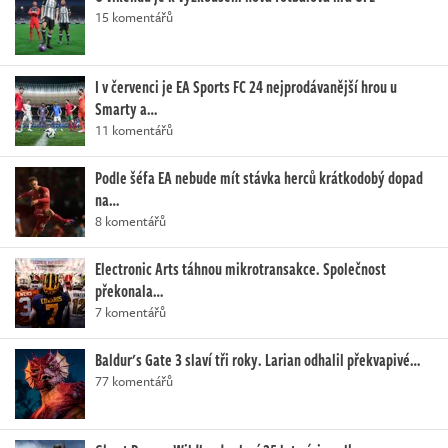
15 komentářů
I v červenci je EA Sports FC 24 nejprodávanější hrou u
Smarty a…
11 komentářů
Podle šéfa EA nebude mít stávka herců krátkodobý dopad
na…
8 komentářů
Electronic Arts táhnou mikrotransakce. Společnost
překonala…
7 komentářů
Baldur's Gate 3 slaví tři roky. Larian odhalil překvapivé…
77 komentářů