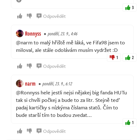
3
Odpovědět
Ronnyss
pondělí, 23. 9., 4:46
@narm to malý hřiště mě láká, ve Fifa98 jsem to
miloval, ale stále odolávám musím vydržet :D
1
2
Odpovědět
narm
pondělí, 23. 9., 6:12
@Ronnyss hele jestli nejsi nějakej big fanda HUTu
tak si chvíli počkej a bude to za litr. Stejně teď
padaj kartičky s nízkýma číslama statů. Čím to
bude starší tím to budou zvedat...
1
Odpovědět