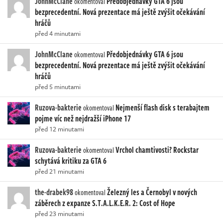
JohnMcClane
Předobjednávky GTA 6 jsou
okomentoval
bezprecedentní. Nová prezentace má ještě zvýšit očekávání
hráčů
před 4 minutami
JohnMcClane
Předobjednávky GTA 6 jsou
okomentoval
bezprecedentní. Nová prezentace má ještě zvýšit očekávání
hráčů
před 5 minutami
Ruzova-bakterie
Nejmenší flash disk s terabajtem
okomentoval
pojme víc než nejdražší iPhone 17
před 12 minutami
Ruzova-bakterie
Vrchol chamtivosti? Rockstar
okomentoval
schytává kritiku za GTA 6
před 21 minutami
the-drabek98
Železný les a Černobyl v nových
okomentoval
záběrech z expanze S.T.A.L.K.E.R. 2: Cost of Hope
před 23 minutami