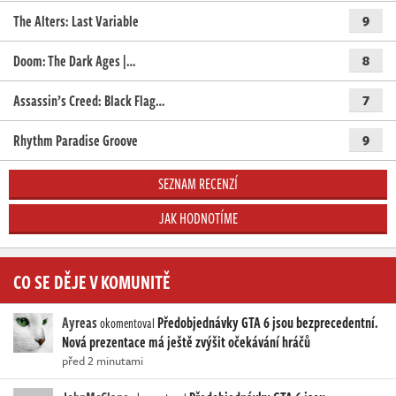
The Alters: Last Variable
9
Doom: The Dark Ages |…
8
Assassin’s Creed: Black Flag…
7
Rhythm Paradise Groove
9
SEZNAM RECENZÍ
JAK HODNOTÍME
CO SE DĚJE V KOMUNITĚ
Ayreas
Předobjednávky GTA 6 jsou bezprecedentní.
okomentoval
Nová prezentace má ještě zvýšit očekávání hráčů
před 2 minutami