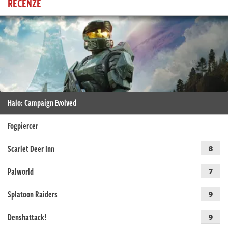
RECENZE
Halo: Campaign Evolved
Fogpiercer
Scarlet Deer Inn
8
Palworld
7
Splatoon Raiders
9
Denshattack!
9