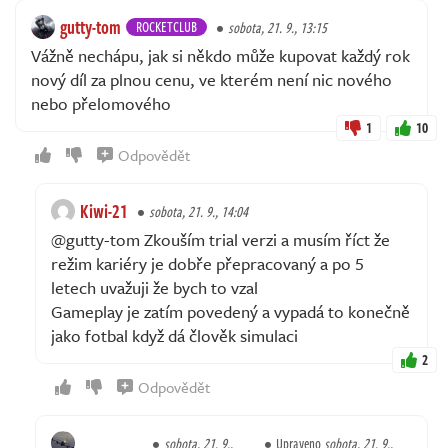
gutty-tom
ROCKETCLUB
sobota, 21. 9., 13:15
Vážně nechápu, jak si někdo může kupovat každý rok
nový díl za plnou cenu, ve kterém není nic nového
nebo přelomového
1
10
Odpovědět
Kiwi-21
sobota, 21. 9., 14:04
@gutty-tom Zkouším trial verzi a musím říct že
režim kariéry je dobře přepracovaný a po 5
letech uvažuji že bych to vzal
Gameplay je zatím povedený a vypadá to konečně
jako fotbal když dá člověk simulaci
2
Odpovědět
sobota, 21. 9.,
Upraveno
sobota, 21. 9.,