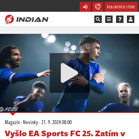
REALMERCH.STORE
Magazín
Recenze
Videa
Soutěže
Databáze
Komunita
Magazín
·
Novinky
·
21. 9. 2024 08:00
Redakce
Vyšlo EA Sports FC 25. Zatím v