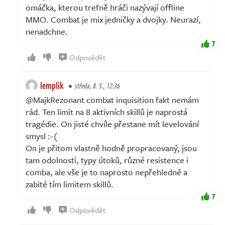
omáčka, kterou trefně hráči nazývají offline
MMO. Combat je mix jedničky a dvojky. Neurazí,
nenadchne.
7
Odpovědět
lemplik
středa, 8. 5., 12:36
@MajkRezonant combat inquisition fakt nemám
rád. Ten limit na 8 aktivních skillů je naprostá
tragédie. On jisté chvíle přestane mít levelování
smysl :-(
On je přitom vlastně hodně propracovaný, jsou
tam odolnosti, typy útoků, různé resistence i
comba, ale vše je to naprosto nepřehledné a
zabité tím limitem skillů.
7
Odpovědět