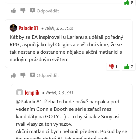
9
Odpovědět
Paladin81
středa, 8. 5., 15:06
Kéž by se EA inspirovali u Larianu a udělali pořádný
RPG, aspoň jako byl Origins ale všichni víme, že se
tak nestane a dostaneme nějakou akční matlanici s
nudným prázdným světem
1
7
Odpovědět
lemplik
čtvrtek, 9. 5., 6:33
@Paladin81 třeba to bude právě naopak a pod
vedením Connie Booth se série zařadí mezi
kandidáty na GOTY :-) . To by si pak v Sony asi
rvali vlasy za ten vyhazov.
Akční matlanici bych nehanil předem. Pokud by se
jim povedla dobrá AI, tak není nutné vodit