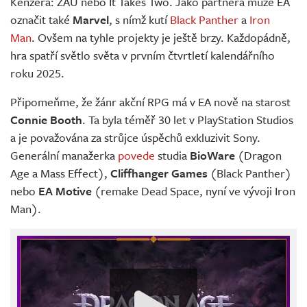
Kenzera: ZAU nebo It Takes Two. Jako partnera může EA
označit také
Marvel
, s nímž kutí
Black Panther
a
Iron
Man
. Ovšem na tyhle projekty je ještě brzy. Každopádně,
hra spatří světlo světa v prvním čtvrtletí kalendářního
roku 2025.
Připomeňme, že žánr akční RPG má v EA nově na starost
Connie Booth
. Ta byla téměř 30 let v PlayStation Studios
a je považována za strůjce úspěchů exkluzivit Sony.
Generální manažerka
povede
studia
BioWare
(Dragon
Age a Mass Effect),
Cliffhanger Games
(Black Panther)
nebo
EA Motive
(remake Dead Space, nyní ve vývoji Iron
Man).