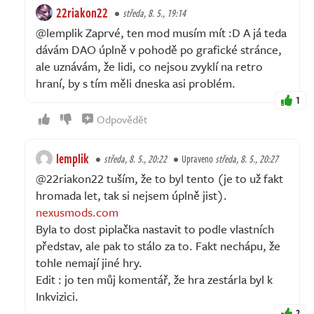
22riakon22
středa, 8. 5., 19:14
@lemplik Zaprvé, ten mod musím mít :D A já teda
dávám DAO úplně v pohodě po grafické stránce,
ale uznávám, že lidi, co nejsou zvyklí na retro
hraní, by s tím měli dneska asi problém.
1
Odpovědět
lemplik
středa, 8. 5., 20:22
Upraveno
středa, 8. 5., 20:27
@22riakon22 tuším, že to byl tento (je to už fakt
hromada let, tak si nejsem úplně jist).
nexusmods.com
Byla to dost piplačka nastavit to podle vlastních
představ, ale pak to stálo za to. Fakt nechápu, že
tohle nemají jiné hry.
Edit : jo ten můj komentář, že hra zestárla byl k
Inkvizici.
2