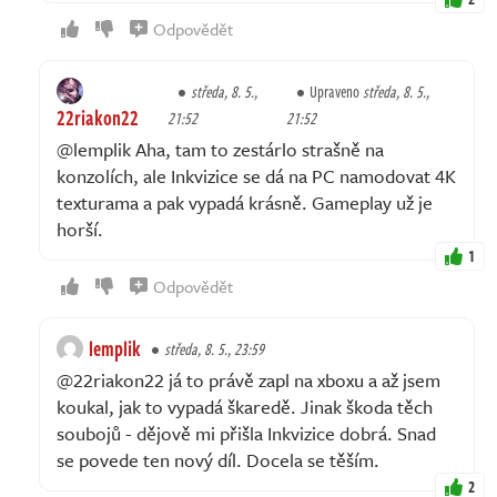
Odpovědět
středa, 8. 5.,
Upraveno
středa, 8. 5.,
22riakon22
21:52
21:52
@lemplik Aha, tam to zestárlo strašně na
konzolích, ale Inkvizice se dá na PC namodovat 4K
texturama a pak vypadá krásně. Gameplay už je
horší.
1
Odpovědět
lemplik
středa, 8. 5., 23:59
@22riakon22 já to právě zapl na xboxu a až jsem
koukal, jak to vypadá škaredě. Jinak škoda těch
soubojů - dějově mi přišla Inkvizice dobrá. Snad
se povede ten nový díl. Docela se těším.
2