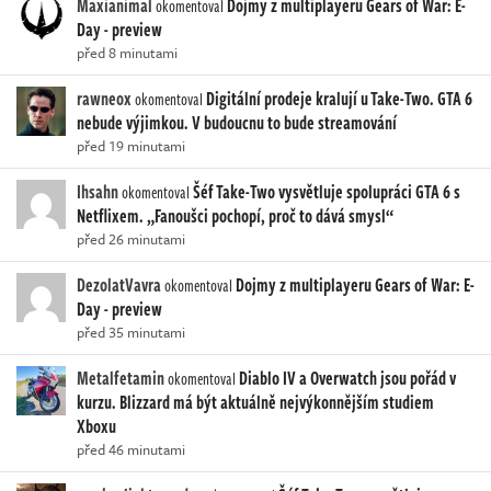
Maxianimal
Dojmy z multiplayeru Gears of War: E-
okomentoval
Day - preview
před 8 minutami
rawneox
Digitální prodeje kralují u Take-Two. GTA 6
okomentoval
nebude výjimkou. V budoucnu to bude streamování
před 19 minutami
Ihsahn
Šéf Take-Two vysvětluje spolupráci GTA 6 s
okomentoval
Netflixem. „Fanoušci pochopí, proč to dává smysl“
před 26 minutami
DezolatVavra
Dojmy z multiplayeru Gears of War: E-
okomentoval
Day - preview
před 35 minutami
Metalfetamin
Diablo IV a Overwatch jsou pořád v
okomentoval
kurzu. Blizzard má být aktuálně nejvýkonnějším studiem
Xboxu
před 46 minutami