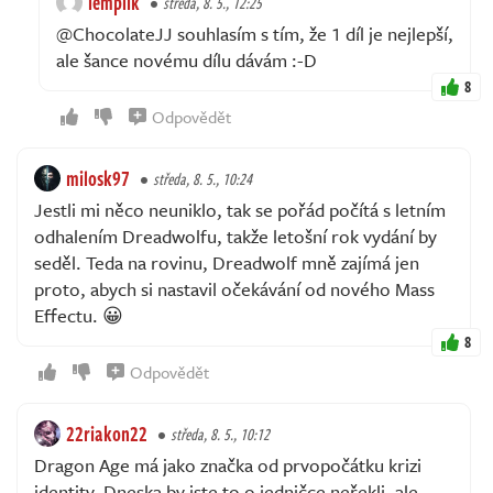
lemplik
středa, 8. 5., 12:25
@ChocolateJJ souhlasím s tím, že 1 díl je nejlepší,
ale šance novému dílu dávám :-D
8
Odpovědět
milosk97
středa, 8. 5., 10:24
Jestli mi něco neuniklo, tak se pořád počítá s letním
odhalením Dreadwolfu, takže letošní rok vydání by
seděl. Teda na rovinu, Dreadwolf mně zajímá jen
proto, abych si nastavil očekávání od nového Mass
Effectu. 😀
8
Odpovědět
22riakon22
středa, 8. 5., 10:12
Dragon Age má jako značka od prvopočátku krizi
identity. Dneska by jste to o jedničce neřekli, ale