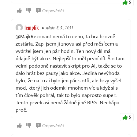
5
Odpovědět
lemplik
středa, 8. 5., 14:31
@MajkRezonant nemá to cenu, ta hra hrozně
zestárla. Zapl jsem ji znovu asi před měsícem a
vydržel jsem jen pár hodin. Ten nový díl má
údajně být akce. Nejlepší to měl první díl. Šlo tam
velmi podobně nastavit skript pro AI, takže se to
dalo hrát bez pauzy jako akce. Jediná nevýhoda
bylo, že na tu ai bylo jen pár slotů, ale brzy vyšel
mod, který jich odemkl mnohem víc a když si s
tím člověk pohrál, tak to bylo naprosto super.
Tento prvek asi nemá žádné jiné RPG. Nechápu
proč.
5
Odpovědět