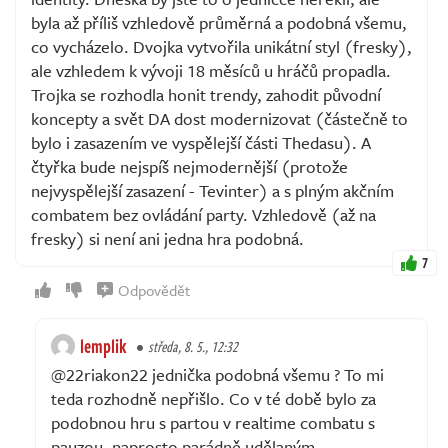
byla až příliš vzhledově průměrná a podobná všemu,
co vycházelo. Dvojka vytvořila unikátní styl (fresky),
ale vzhledem k vývoji 18 měsíců u hráčů propadla.
Trojka se rozhodla honit trendy, zahodit původní
koncepty a svět DA dost modernizovat (částečně to
bylo i zasazením ve vyspělejší části Thedasu). A
čtyřka bude nejspíš nejmodernější (protože
nejvyspělejší zasazení - Tevinter) a s plným akčním
combatem bez ovládání party. Vzhledově (až na
fresky) si není ani jedna hra podobná.
7
Odpovědět
lemplik
středa, 8. 5., 12:32
@22riakon22 jednička podobná všemu ? To mi
teda rozhodně nepřišlo. Co v té době bylo za
podobnou hru s partou v realtime combatu s
pauzou, naprosto parádně udělaným