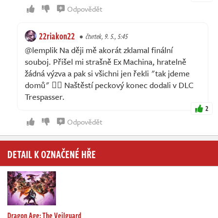
Odpovědět
22riakon22
čtvrtek, 9. 5., 5:45
@lemplik Na ději mě akorát zklamal finální
souboj. Přišel mi strašně Ex Machina, hratelně
žádná výzva a pak si všichni jen řekli "tak jdeme
domů" 🤦‍♀ Naštěstí peckový konec dodali v DLC
Trespasser.
2
Odpovědět
DETAIL K OZNAČENÉ HŘE
Dragon Age: The Veilguard