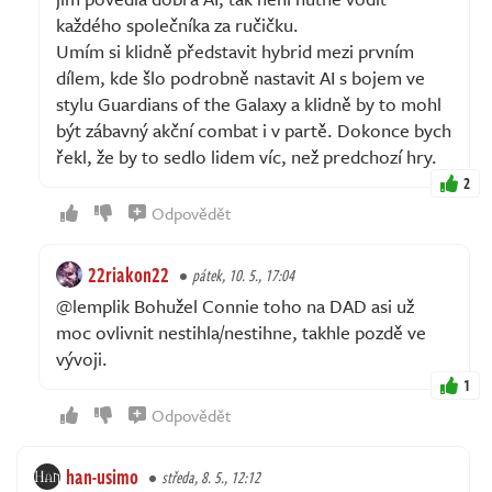
každého společníka za ručičku.
Umím si klidně představit hybrid mezi prvním
dílem, kde šlo podrobně nastavit AI s bojem ve
stylu Guardians of the Galaxy a klidně by to mohl
být zábavný akční combat i v partě. Dokonce bych
řekl, že by to sedlo lidem víc, než predchozí hry.
2
Odpovědět
22riakon22
pátek, 10. 5., 17:04
@lemplik Bohužel Connie toho na DAD asi už
moc ovlivnit nestihla/nestihne, takhle pozdě ve
vývoji.
1
Odpovědět
han-usimo
středa, 8. 5., 12:12