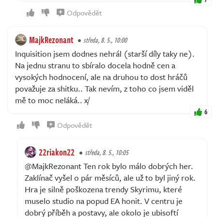
Odpovědět
MajkRezonant
středa, 8. 5., 10:00
Inquisition jsem dodnes nehrál (starší díly taky ne).
Na jednu stranu to sbíralo docela hodně cen a
vysokých hodnocení, ale na druhou to dost hráčů
považuje za shitku.. Tak nevím, z toho co jsem viděl
mě to moc neláká.. x/
6
Odpovědět
22riakon22
středa, 8. 5., 10:05
@MajkRezonant Ten rok bylo málo dobrých her.
Zaklínač vyšel o pár měsíců, ale už to byl jiný rok.
Hra je silně poškozena trendy Skyrimu, které
muselo studio na popud EA honit. V centru je
dobrý příběh a postavy, ale okolo je ubisoftí