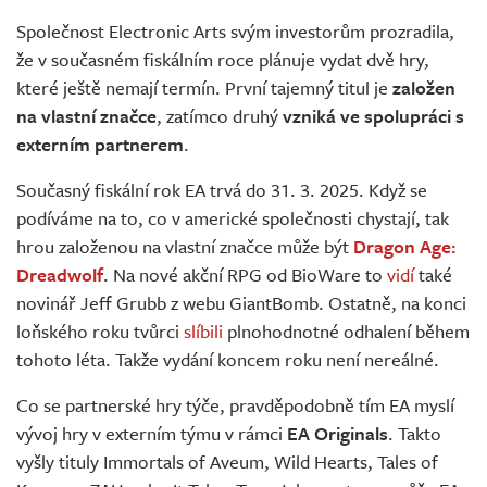
Živě
Společnost Electronic Arts svým investorům prozradila,
že v současném fiskálním roce plánuje vydat dvě hry,
které ještě nemají termín. První tajemný titul je
založen
na vlastní značce
, zatímco druhý
vzniká ve spolupráci s
externím partnerem
.
Současný fiskální rok EA trvá do 31. 3. 2025. Když se
podíváme na to, co v americké společnosti chystají, tak
hrou založenou na vlastní značce může být
Dragon Age:
Dreadwolf
. Na nové akční RPG od BioWare to
vidí
také
novinář Jeff Grubb z webu GiantBomb. Ostatně, na konci
loňského roku tvůrci
slíbili
plnohodnotné odhalení během
tohoto léta. Takže vydání koncem roku není nereálné.
Co se partnerské hry týče, pravděpodobně tím EA myslí
vývoj hry v externím týmu v rámci
EA Originals
. Takto
vyšly tituly Immortals of Aveum, Wild Hearts, Tales of