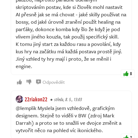
skriptováním postav, kde si člověk mohl nastavit
AI přesně jak se má chovat - jaké skilly používat na
bossy, od jaké úrovně zranění použít healing na
parťáky, dokonce komba kdy šlo že když je pod
vlivem jiného kouzla, tak použij specifický skill.
K tomu jiný start za každou rasu a povolání, kdy
kus hry na začátku má každá postava prostě jiný.
Jiný vzhled ty hry mají i proto, že se měnil i
engine.
8
Odpovědět
22riakon22
středa, 8. 5., 13:03
@lemplik Myslela jsem vzhledově, grafickým
designem. Stejně to viděli v BW (zdroj Mark
Darrah) a proto se to snažili ve dvojce změnit a
vytvořit něco na pohled víc ikonického.
7