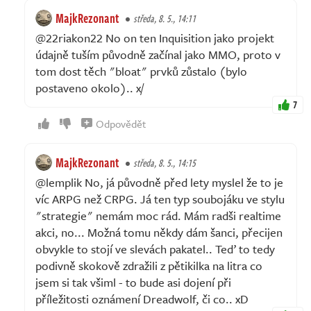
MajkRezonant
středa, 8. 5., 14:11
@22riakon22 No on ten Inquisition jako projekt
údajně tuším původně začínal jako MMO, proto v
tom dost těch "bloat" prvků zůstalo (bylo
postaveno okolo).. x/
7
Odpovědět
MajkRezonant
středa, 8. 5., 14:15
@lemplik No, já původně před lety myslel že to je
víc ARPG než CRPG. Já ten typ soubojáku ve stylu
"strategie" nemám moc rád. Mám radši realtime
akci, no... Možná tomu někdy dám šanci, přecijen
obvykle to stojí ve slevách pakatel.. Teď to tedy
podivně skokově zdražili z pětikilka na litra co
jsem si tak všiml - to bude asi dojení při
příležitosti oznámení Dreadwolf, či co.. xD