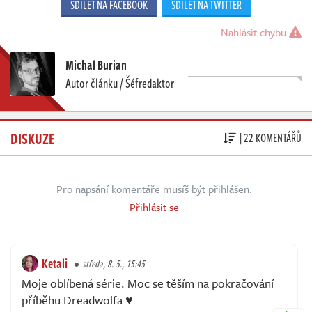
SDÍLET NA FACEBOOK
SDÍLET NA TWITTER
Nahlásit chybu
Michal Burian
Autor článku / Šéfredaktor
DISKUZE
| 22 KOMENTÁŘŮ
Pro napsání komentáře musíš být přihlášen.
Přihlásit se
Ketali
středa, 8. 5., 15:45
Moje oblíbená série. Moc se těším na pokračování
příběhu Dreadwolfa ♥️