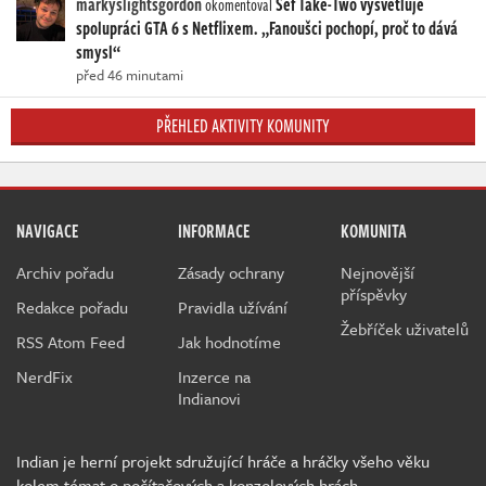
markyslightsgordon
Šéf Take-Two vysvětluje
okomentoval
spolupráci GTA 6 s Netflixem. „Fanoušci pochopí, proč to dává
smysl“
před 46 minutami
PŘEHLED AKTIVITY KOMUNITY
NAVIGACE
INFORMACE
KOMUNITA
Archiv pořadu
Zásady ochrany
Nejnovější
příspěvky
Redakce pořadu
Pravidla užívání
Žebříček uživatelů
RSS Atom Feed
Jak hodnotíme
NerdFix
Inzerce na
Indianovi
Indian je herní projekt sdružující hráče a hráčky všeho věku
kolem témat o počítačových a konzolových hrách.