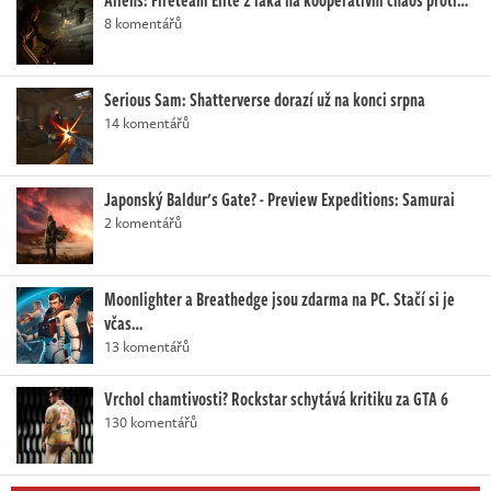
Aliens: Fireteam Elite 2 láká na kooperativní chaos proti…
8 komentářů
Serious Sam: Shatterverse dorazí už na konci srpna
14 komentářů
Japonský Baldur's Gate? - Preview Expeditions: Samurai
2 komentářů
Moonlighter a Breathedge jsou zdarma na PC. Stačí si je
včas…
13 komentářů
Vrchol chamtivosti? Rockstar schytává kritiku za GTA 6
130 komentářů