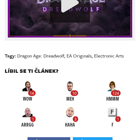
Tagy:
Dragon Age: Dreadwolf
,
EA Originals
,
Electronic Arts
LÍBIL SE TI ČLÁNEK?
14
10
124
WOW
MEH
HMMM
1
3
1
ARRGG
HAHA
F