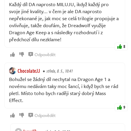
Každý díl DA naprosto MILUJU, ikdyž každý pro
svoje jiné kvality... v čem je ale DA naprosto
nepřekonané je, jak moc se celá trilogie propojuje a
ovlivňuje, takže doufám, že Dreadwolf využije
Dragon Age Keep a s následky rozhodnutí i z
předchozí dílu nezklame!
8
Odpovědět
ChocolateJJ
středa, 8. 5., 10:41
Bohužel se žádný díl nechytal na Dragon Age 1 a
novému nedávám taky moc šancí, i když bych se rád
pletl. Místo toho bych raději starý dobrý Mass
Effect.
9
Odpovědět