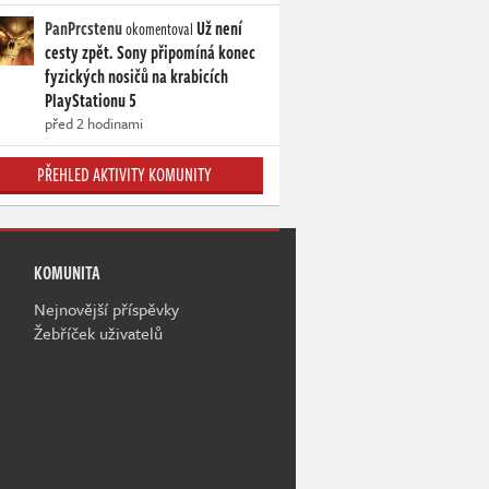
PanPrcstenu
Už není
okomentoval
cesty zpět. Sony připomíná konec
fyzických nosičů na krabicích
PlayStationu 5
před 2 hodinami
PŘEHLED AKTIVITY KOMUNITY
KOMUNITA
Nejnovější příspěvky
Žebříček uživatelů