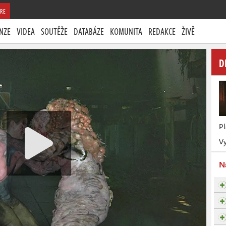
RE
NZE
VIDEA
SOUTĚŽE
DATABÁZE
KOMUNITA
REDAKCE
ŽIVĚ
D
P
Vy
N