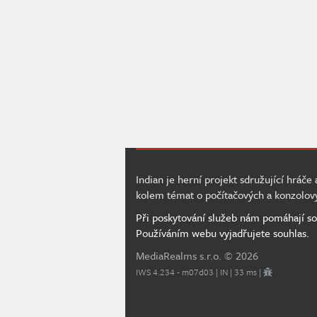
Indian je herní projekt sdružující hráče
kolem témat o počítačových a konzolov
Při poskytování služeb nám pomáhají so
Používáním webu vyjadřujete souhlas.
MediaRealms s.r.o.
© 2026
IWS 4.234 - m07d03 | IN | 33 ms |