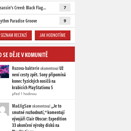
sassin’s Creed: Black Flag…
7
ythm Paradise Groove
9
SEZNAM RECENZÍ
JAK HODNOTÍME
O SE DĚJE V KOMUNITĚ
Ruzova-bakterie
Už
okomentoval
není cesty zpět. Sony připomíná
konec fyzických nosičů na
krabicích PlayStationu 5
před 1 hodinou
MadJigSaw
„Je to
okomentoval
smutné rozhodnutí,“ komentují
vývojáři Clair Obscur: Expedition
33 ukončení výroby disků na