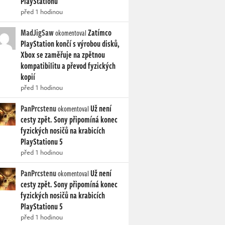
PlayStationu
před 1 hodinou
MadJigSaw
Zatímco
okomentoval
PlayStation končí s výrobou disků,
Xbox se zaměřuje na zpětnou
kompatibilitu a převod fyzických
kopií
před 1 hodinou
PanPrcstenu
Už není
okomentoval
cesty zpět. Sony připomíná konec
fyzických nosičů na krabicích
PlayStationu 5
před 1 hodinou
PanPrcstenu
Už není
okomentoval
cesty zpět. Sony připomíná konec
fyzických nosičů na krabicích
PlayStationu 5
před 1 hodinou