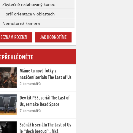
Zbytečně natahovaný konec
Horší orientace v oblastech
Nemotorná kamera
SEZNAM RECENZÍ
JAK HODNOTÍME
EPŘEHLÉDNĚTE
Máme tu nové fotky z
natáčení seriálu The Last of Us
2 komentářů
Dev kit PS5, seriál The Last of
Us, remake Dead Space
7 komentářů
Scénář k seriálu The Last of Us
je "dech beroucí", říká