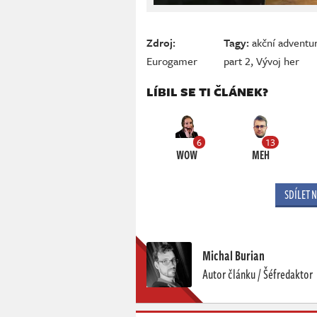
Zdroj:
Tagy:
akční adventu
Eurogamer
part 2
,
Vývoj her
LÍBIL SE TI ČLÁNEK?
6
13
WOW
MEH
SDÍLET 
Michal Burian
Autor článku / Šéfredaktor