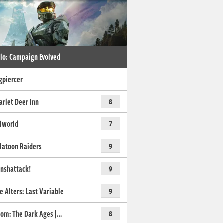
lo: Campaign Evolved
gpiercer
arlet Deer Inn
8
lworld
7
latoon Raiders
9
nshattack!
9
e Alters: Last Variable
9
om: The Dark Ages |…
8