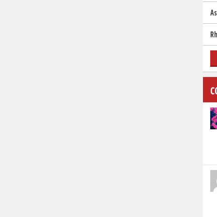
As
Rh
C