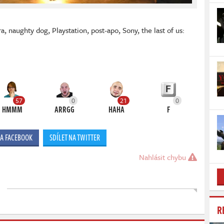
ra
,
naughty dog
,
Playstation
,
post-apo
,
Sony
,
the last of us:
57
0
21
0
HMMM
ARRGG
HAHA
F
NA FACEBOOK
SDÍLET NA TWITTER
Nahlásit chybu
R