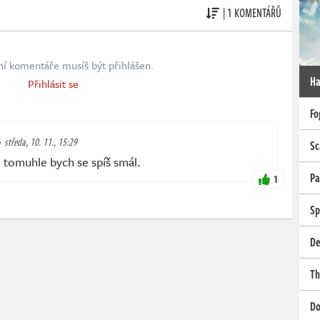
| 1 KOMENTÁŘŮ
ní komentáře musíš být přihlášen.
Ha
Přihlásit se
Fo
středa, 10. 11., 15:29
Sc
, tomuhle bych se spíš smál.
Pa
1
Sp
De
Th
Do