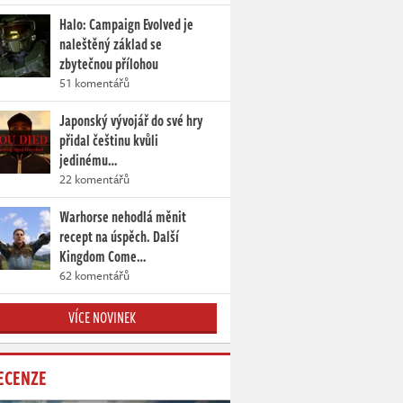
Halo: Campaign Evolved je
naleštěný základ se
zbytečnou přílohou
51 komentářů
Japonský vývojář do své hry
přidal češtinu kvůli
jedinému…
22 komentářů
Warhorse nehodlá měnit
recept na úspěch. Další
Kingdom Come…
62 komentářů
VÍCE NOVINEK
ECENZE