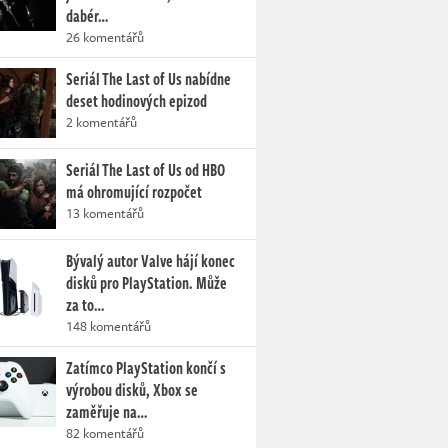
dabér…
26 komentářů
Seriál The Last of Us nabídne
deset hodinových epizod
2 komentářů
Seriál The Last of Us od HBO
má ohromující rozpočet
13 komentářů
Bývalý autor Valve hájí konec
disků pro PlayStation. Může
za to…
148 komentářů
Zatímco PlayStation končí s
výrobou disků, Xbox se
zaměřuje na…
82 komentářů