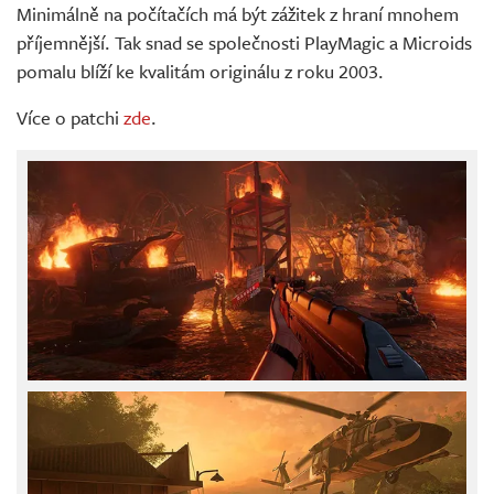
Minimálně na počítačích má být zážitek z hraní mnohem
příjemnější. Tak snad se společnosti PlayMagic a Microids
pomalu blíží ke kvalitám originálu z roku 2003.
Více o patchi
zde
.