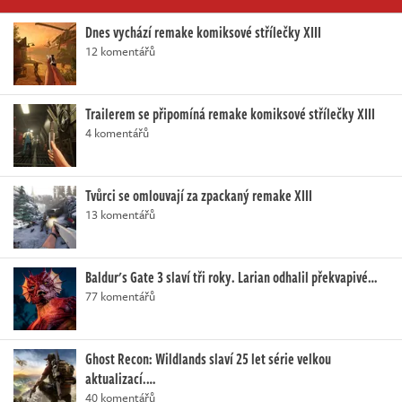
Dnes vychází remake komiksové střílečky XIII
12 komentářů
Trailerem se připomíná remake komiksové střílečky XIII
4 komentářů
Tvůrci se omlouvají za zpackaný remake XIII
13 komentářů
Baldur's Gate 3 slaví tři roky. Larian odhalil překvapivé…
77 komentářů
Ghost Recon: Wildlands slaví 25 let série velkou
aktualizací.…
40 komentářů