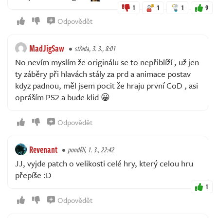
1
1
1
9
Odpovědět
MadJigSaw
středa, 3. 3., 8:01
No nevím myslím že originálu se to nepřiblíží , už jen
ty záběry při hlavách stály za prd a animace postav
kdyz padnou, měl jsem pocit že hraju první CoD , asi
opráším PS2 a bude klid 😀
Odpovědět
Revenant
pondělí, 1. 3., 22:42
JJ, vyjde patch o velikosti celé hry, který celou hru
přepíše :D
1
Odpovědět