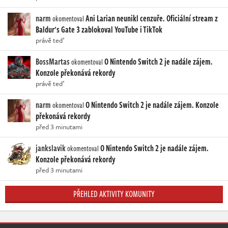
narm
Ani Larian neunikl cenzuře. Oficiální stream z
okomentoval
Baldur's Gate 3 zablokoval YouTube i TikTok
právě teď
BossMartas
O Nintendo Switch 2 je nadále zájem.
okomentoval
Konzole překonává rekordy
právě teď
narm
O Nintendo Switch 2 je nadále zájem. Konzole
okomentoval
překonává rekordy
před 3 minutami
jankslavik
O Nintendo Switch 2 je nadále zájem.
okomentoval
Konzole překonává rekordy
před 3 minutami
PŘEHLED AKTIVITY KOMUNITY