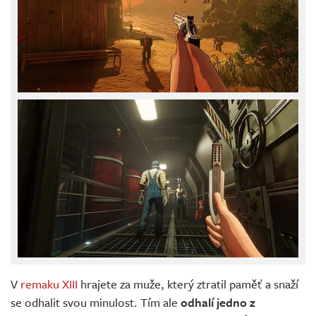
V
remaku XIII
hrajete za muže, který ztratil paměť a snaží
se odhalit svou minulost. Tím ale
odhalí jedno z