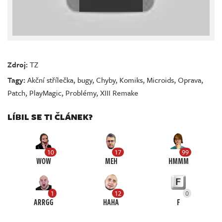
Zdroj:
TZ
Tagy:
Akční střílečka
,
bugy
,
Chyby
,
Komiks
,
Microids
,
Oprava
,
Patch
,
PlayMagic
,
Problémy
,
XIII Remake
LÍBIL SE TI ČLÁNEK?
10
17
99
WOW
MEH
HMMM
1
12
0
ARRGG
HAHA
F