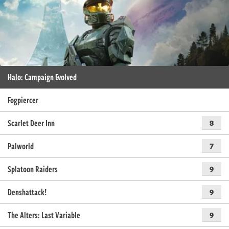
Halo: Campaign Evolved
Fogpiercer
Scarlet Deer Inn
8
Palworld
7
Splatoon Raiders
9
Denshattack!
9
The Alters: Last Variable
9