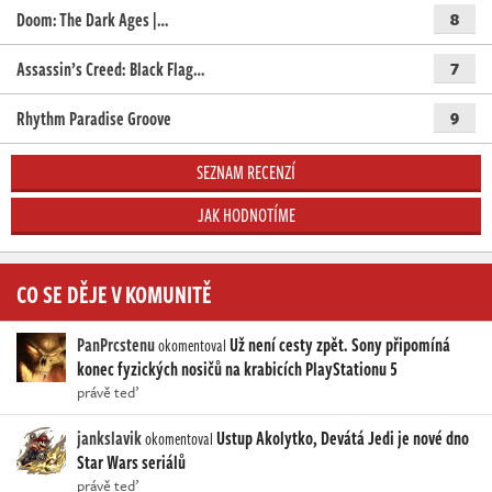
Doom: The Dark Ages |…
8
Assassin’s Creed: Black Flag…
7
Rhythm Paradise Groove
9
SEZNAM RECENZÍ
JAK HODNOTÍME
CO SE DĚJE V KOMUNITĚ
PanPrcstenu
Už není cesty zpět. Sony připomíná
okomentoval
konec fyzických nosičů na krabicích PlayStationu 5
právě teď
jankslavik
Ustup Akolytko, Devátá Jedi je nové dno
okomentoval
Star Wars seriálů
právě teď