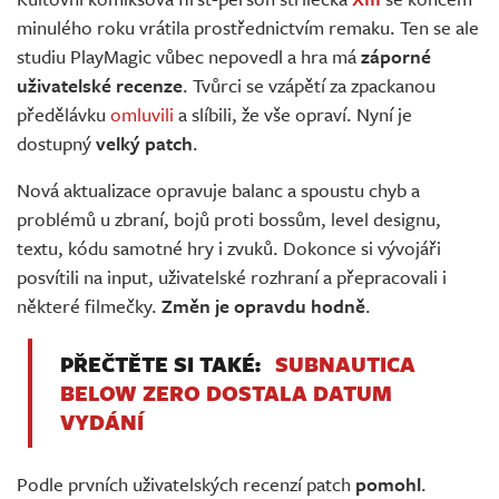
Živě
minulého roku vrátila prostřednictvím remaku. Ten se ale
studiu PlayMagic vůbec nepovedl a hra má
záporné
uživatelské recenze
. Tvůrci se vzápětí za zpackanou
předělávku
omluvili
a slíbili, že vše opraví. Nyní je
dostupný
velký patch
.
Nová aktualizace opravuje balanc a spoustu chyb a
problémů u zbraní, bojů proti bossům, level designu,
textu, kódu samotné hry i zvuků. Dokonce si vývojáři
posvítili na input, uživatelské rozhraní a přepracovali i
některé filmečky.
Změn je opravdu hodně
.
PŘEČTĚTE SI TAKÉ:
SUBNAUTICA
BELOW ZERO DOSTALA DATUM
VYDÁNÍ
Podle prvních uživatelských recenzí patch
pomohl
.