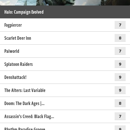
Halo: Campaign Evolved
Fogpiercer
7
Scarlet Deer Inn
8
Palworld
7
Splatoon Raiders
9
Denshattack!
9
The Alters: Last Variable
9
Doom: The Dark Ages |…
8
Assassin’s Creed: Black Flag…
7
Rhythm Paradise Groove
9