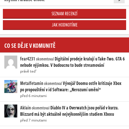
SEZNAM RECENZÍ
JAK HODNOTÍME
CO SE DĚJE V KOMUNITĚ
fear4231
Digitální prodeje kralují u Take-Two. GTA 6
okomentoval
nebude výjimkou. V budoucnu to bude streamování
právě teď
Metalfetamin
Vývojář Doomu ostře kritizuje Xbox
okomentoval
po propouštění v id Software: „Nerozumí umění“
před 6 minutami
Aklain
Diablo IV a Overwatch jsou pořád v kurzu.
okomentoval
Blizzard má být aktuálně nejvýkonnějším studiem Xboxu
před 7 minutami