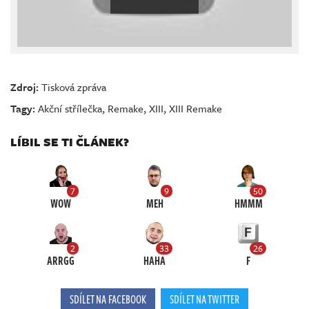
Zdroj:
Tisková zpráva
Tagy:
Akční střílečka
,
Remake
,
XIII
,
XIII Remake
LÍBIL SE TI ČLÁNEK?
7
9
50
WOW
MEH
HMMM
2
33
26
ARRGG
HAHA
F
SDÍLET NA FACEBOOK
SDÍLET NA TWITTER