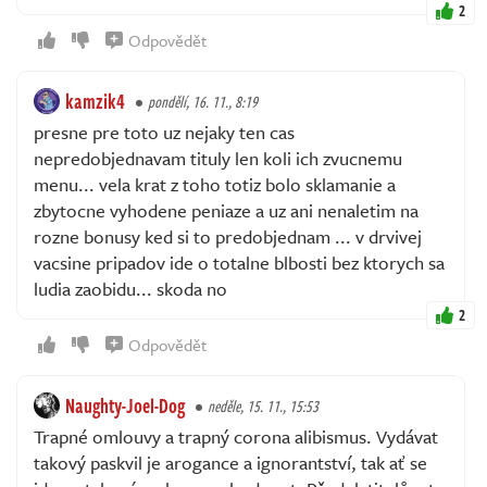
2
Odpovědět
kamzik4
pondělí, 16. 11., 8:19
presne pre toto uz nejaky ten cas
nepredobjednavam tituly len koli ich zvucnemu
menu... vela krat z toho totiz bolo sklamanie a
zbytocne vyhodene peniaze a uz ani nenaletim na
rozne bonusy ked si to predobjednam ... v drvivej
vacsine pripadov ide o totalne blbosti bez ktorych sa
ludia zaobidu... skoda no
2
Odpovědět
Naughty-Joel-Dog
neděle, 15. 11., 15:53
Trapné omlouvy a trapný corona alibismus. Vydávat
takový paskvil je arogance a ignorantství, tak ať se