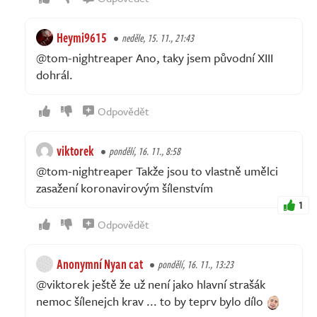
Heymi9615
neděle, 15. 11., 21:43
@tom-nightreaper Ano, taky jsem původní XIII
dohrál.
Odpovědět
viktorek
pondělí, 16. 11., 8:58
@tom-nightreaper Takže jsou to vlastně umělci
zasažení koronavirovým šílenstvím
1
Odpovědět
Anonymní Nyan cat
pondělí, 16. 11., 13:23
@viktorek ještě že už není jako hlavní strašák
nemoc šílenejch krav ... to by teprv bylo dílo