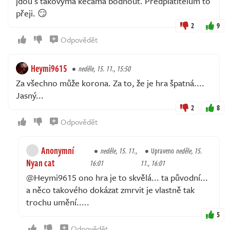
jdou s takovýma kecama bodnout. Předplatitelům to
přeji. 😏
2
9
Odpovědět
Heymi9615
neděle, 15. 11., 15:50
Za všechno může korona. Za to, že je hra špatná....
Jasný...
2
8
Odpovědět
Anonymní
neděle, 15. 11.,
Upraveno
neděle, 15.
Nyan cat
16:01
11., 16:01
@Heymi9615 ono hra je to skvělá... ta původní...
a něco takového dokázat zmrvit je vlastně tak
trochu umění.....
5
Odpovědět