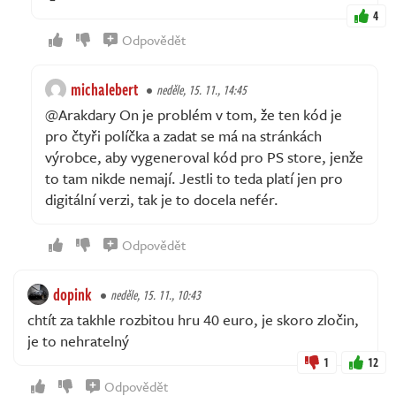
4
Odpovědět
michalebert
neděle, 15. 11., 14:45
@Arakdary On je problém v tom, že ten kód je
pro čtyři políčka a zadat se má na stránkách
výrobce, aby vygeneroval kód pro PS store, jenže
to tam nikde nemají. Jestli to teda platí jen pro
digitální verzi, tak je to docela nefér.
Odpovědět
dopink
neděle, 15. 11., 10:43
chtít za takhle rozbitou hru 40 euro, je skoro zločin,
je to nehratelný
1
12
Odpovědět