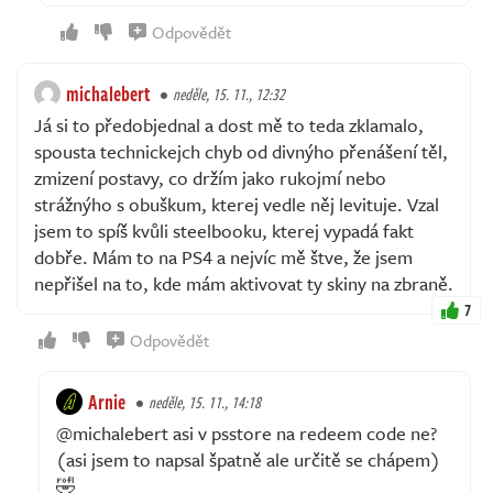
Odpovědět
michalebert
neděle, 15. 11., 12:32
Já si to předobjednal a dost mě to teda zklamalo,
spousta technickejch chyb od divnýho přenášení těl,
zmizení postavy, co držím jako rukojmí nebo
strážnýho s obuškum, kterej vedle něj levituje. Vzal
jsem to spíš kvůli steelbooku, kterej vypadá fakt
dobře. Mám to na PS4 a nejvíc mě štve, že jsem
nepřišel na to, kde mám aktivovat ty skiny na zbraně.
7
Odpovědět
Arnie
neděle, 15. 11., 14:18
@michalebert asi v psstore na redeem code ne?
(asi jsem to napsal špatně ale určitě se chápem)
🤣