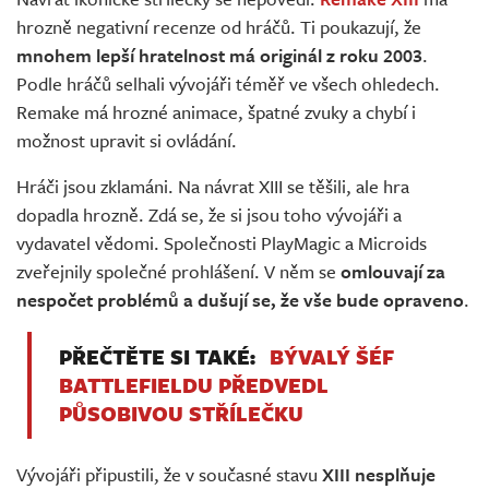
Živě
hrozně negativní recenze od hráčů. Ti poukazují, že
mnohem lepší hratelnost má originál z roku 2003
.
Podle hráčů selhali vývojáři téměř ve všech ohledech.
Remake má hrozné animace, špatné zvuky a chybí i
možnost upravit si ovládání.
Hráči jsou zklamáni. Na návrat XIII se těšili, ale hra
dopadla hrozně. Zdá se, že si jsou toho vývojáři a
vydavatel vědomi. Společnosti PlayMagic a Microids
zveřejnily společné prohlášení. V něm se
omlouvají za
nespočet problémů a dušují se, že vše bude opraveno
.
PŘEČTĚTE SI TAKÉ:
BÝVALÝ ŠÉF
BATTLEFIELDU PŘEDVEDL
PŮSOBIVOU STŘÍLEČKU
Vývojáři připustili, že v současné stavu
XIII nesplňuje