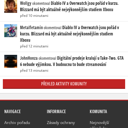
Wollgy
Diablo IV a Overwatch jsou pořád v kurzu.
okomentoval
Blizzard má být aktuálně nejvýkonnějším studiem Xboxu
před 10 minutami
Metalfetamin
Diablo IV a Overwatch jsou pořád v
okomentoval
kurzu. Blizzard má být aktuálně nejvýkonnějším studiem
Xboxu
před 12 minutami
JohnHonza
Digitální prodeje kralují u Take-Two. GTA
okomentoval
6 nebude výjimkou. V budoucnu to bude streamování
před 13 minutami
PŘEHLED AKTIVITY KOMUNITY
NAVIGACE
INFORMACE
KOMUNITA
Archiv pořadu
Zásady ochrany
Nejnovější