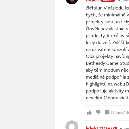
@ffulun V následující
bych, že minimálně v
projekty jsou faktic
člověk bez vlastnict
produkty, které by 
lezly do zelí. Zvlášť
na uživatele konzolí 
Oba projekty navíc s
Bethesdy Game Studio
aby těm modům něco 
mediálně podpořila 
highlightů na webu 
podporuje aktivity m
nevidím žádnou vidi
Odpověd
hrbek123456789
pond