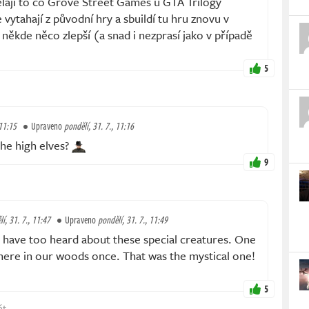
ělají to co Grove Street Games u GTA Trilogy
 vytahají z původní hry a sbuildí tu hru znovu v
někde něco zlepší (a snad i nezprasí jako v případě
5
 11:15
Upraveno
pondělí, 31. 7., 11:16
he high elves?
9
í, 31. 7., 11:47
Upraveno
pondělí, 31. 7., 11:49
 have too heard about these special creatures. One
here in our woods once. That was the mystical one!
5
ět