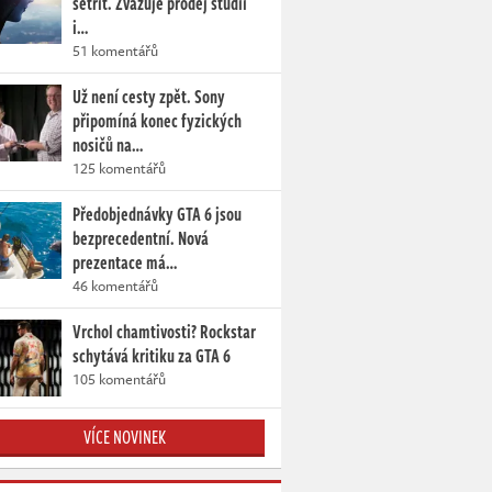
šetřit. Zvažuje prodej studií
i…
51 komentářů
Už není cesty zpět. Sony
připomíná konec fyzických
nosičů na…
125 komentářů
Předobjednávky GTA 6 jsou
bezprecedentní. Nová
prezentace má…
46 komentářů
Vrchol chamtivosti? Rockstar
schytává kritiku za GTA 6
105 komentářů
VÍCE NOVINEK