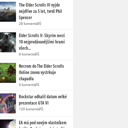
The Elder Scrolls VI vyjde
nejdříve za 5 let, tvrdí Phil
Spencer
28 komentářů
Elder Scrolls V: Skyrim mezi
10 nejprodávanějšími hrami
všech…
8 komentářů
Necrom do The Elder Scrolls
Online znovu vystrkuje
chapadla
0 komentářů
Rockstar odhalil datum velké
prezentace GTA VI
120 komentářů
EA má pod novým vlastníkem