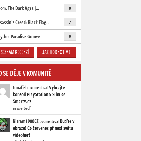
om: The Dark Ages |…
8
sassin’s Creed: Black Flag…
7
ythm Paradise Groove
9
SEZNAM RECENZÍ
JAK HODNOTÍME
O SE DĚJE V KOMUNITĚ
tunafish
Vyhrajte
okomentoval
konzoli PlayStation 5 Slim se
Smarty.cz
právě teď
Nitram1980CZ
Buďte v
okomentoval
obraze! Co červenec přinesl světu
videoher?