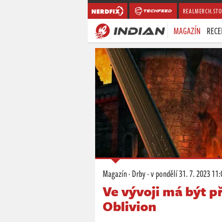
REALMERCH.STO
MAGAZÍN
RECE
Magazín
·
Drby
·
v pondělí
31. 7. 2023 11:
Ve vývoji má být př
Oblivion