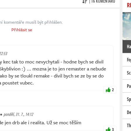
| 16 KOMENTÁŘŮ
R
ní komentáře musíš být přihlášen.
Přihlásit se
Ha
 22:53
Fo
y kec tak to moc nevychytali - hodne bych se divil
 Skyblivion :) ... mozna je to jen remaster a nebude
Sc
 jako by se tloukl remake - divil bych se ze by se do
a poustet vubec.
Pa
2
Sp
De
pondělí, 31. 7., 14:12
 jen drb ale i realita. Už se moc těším
Th
3