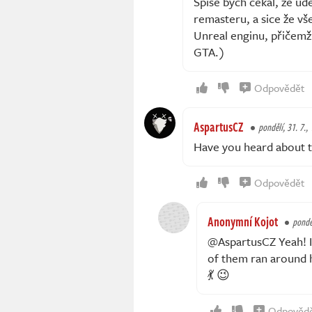
Spíše bych čekal, že ud
remasteru, a sice že vše
Unreal enginu, přičemž 
GTA.)
Odpovědět
AspartusCZ
pondělí, 31. 7.,
Have you heard about t
Odpovědět
Anonymní Kojot
ponděl
@AspartusCZ Yeah! I
of them ran around 
💃 😉
Odpověd