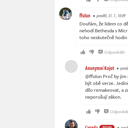
ffulun
pondělí, 31. 7., 10:09
Doufám, že lidem co dě
nehodí Bethesda s Micro
toho neskutečně hodin p
Odpovědět
Anonymní Kojot
ponděl
@ffulun Proč by jim
být obě verze. Jedině
dílo remakeovat, a za
neporušují zákon.
Odpověd
Cvrnda
INDIAN
pondě