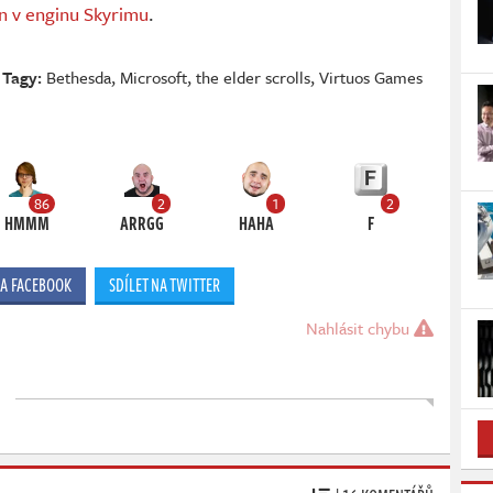
on v enginu Skyrimu
.
Tagy:
Bethesda
,
Microsoft
,
the elder scrolls
,
Virtuos Games
86
2
1
2
HMMM
ARRGG
HAHA
F
NA FACEBOOK
SDÍLET NA TWITTER
Nahlásit chybu