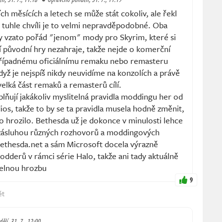
ch měsících a letech se může stát cokoliv, ale řekl
 tuhle chvíli je to velmi nepravděpodobné. Oba
ky vzato pořád "jenom" mody pro Skyrim, které si
ví původní hry nezahraje, takže nejde o komerční
případnému oficiálnímu remaku nebo remasteru
 když je nejspíš nikdy neuvidíme na konzolích a právě
velká část remaků a remasterů cílí.
plňují jakákoliv myslitelná pravidla moddingu her od
s, takže to by se ta pravidla musela hodně změnit,
hrozilo. Bethesda už je dokonce v minulosti lehce
zásluhou různých rozhovorů a moddingových
Bethesda.net a sám Microsoft docela výrazně
odderů v rámci série Halo, takže ani tady aktuálně
telnou hrozbu
9
ět
ělí, 31. 7., 12:00