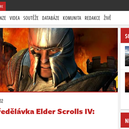
RE
NZE
VIDEA
SOUTĚŽE
DATABÁZE
KOMUNITA
REDAKCE
ŽIVĚ
S
02
edělávka Elder Scrolls IV:
N