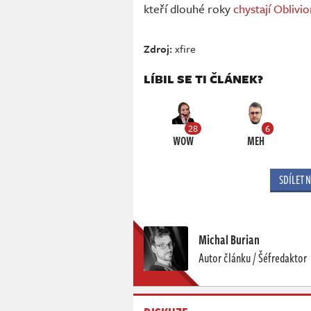
kteří dlouhé roky
chystají Oblivi
Zdroj:
xfire
LÍBIL SE TI ČLÁNEK?
28
6
WOW
MEH
SDÍLET 
Michal Burian
Autor článku / Šéfredaktor