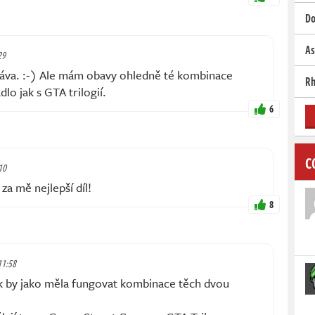
Do
As
29
práva. :-) Ale mám obavy ohledně té kombinace
Rh
lo jak s GTA trilogií.
6
C
10
 za mě nejlepší díl!
8
 11:58
k by jako měla fungovat kombinace těch dvou