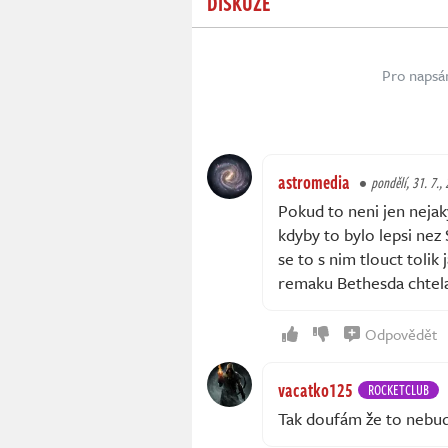
DISKUZE
Pro napsá
astromedia
pondělí, 31. 7.,
Pokud to neni jen nejak
kdyby to bylo lepsi nez
se to s nim tlouct tolik
remaku Bethesda chtel
Odpovědět
vacatko125
ROCKETCLUB
Tak doufám že to nebude