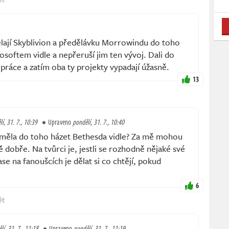
lají Skyblivion a předělávku Morrowindu do toho
softem vidle a nepřeruší jim ten vývoj. Dali do
ráce a zatím oba ty projekty vypadají úžasně.
13
í, 31. 7., 10:39
Upraveno
pondělí, 31. 7., 10:40
 měla do toho házet Bethesda vidle? Za mě mohou
 dobře. Na tvůrci je, jestli se rozhodně nějaké své
se na fanoušcích je dělat si co chtějí, pokud
6
ět
lí, 31. 7., 11:18
Upraveno
pondělí, 31. 7., 11:19