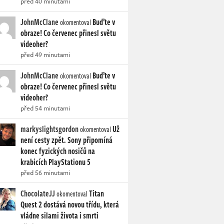
před 40 minutami
JohnMcClane
Buďte v
okomentoval
obraze! Co červenec přinesl světu
videoher?
před 49 minutami
JohnMcClane
Buďte v
okomentoval
obraze! Co červenec přinesl světu
videoher?
před 54 minutami
markyslightsgordon
Už
okomentoval
není cesty zpět. Sony připomíná
konec fyzických nosičů na
krabicích PlayStationu 5
před 56 minutami
ChocolateJJ
Titan
okomentoval
Quest 2 dostává novou třídu, která
vládne silami života i smrti