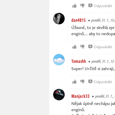
Odpovědět
dan4815
pondělí, 31. 7., 13:
Úžasné, to je skvělá z
enginů... aby to nedopad
Odpovědět
Tomashh
pondělí, 31. 7., 12:
Super! Určitě si zahraji,
Odpovědět
Manjack33
pondělí, 31. 7.,
Nějak úplně nechápu ja
enginů.