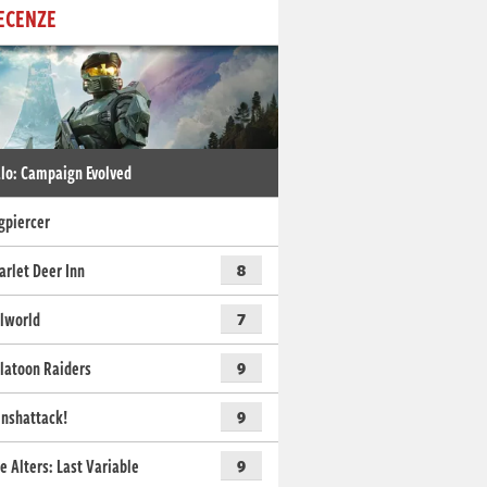
ECENZE
lo: Campaign Evolved
gpiercer
arlet Deer Inn
8
lworld
7
latoon Raiders
9
nshattack!
9
e Alters: Last Variable
9