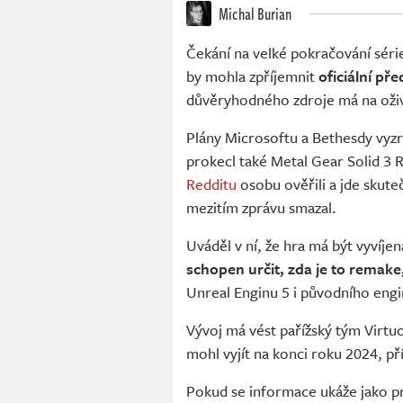
Michal Burian
Čekání na velké pokračování série
by mohla zpříjemnit
oficiální př
důvěryhodného zdroje má na oživ
Plány Microsoftu a Bethesdy vyz
prokecl také Metal Gear Solid 3
Redditu
osobu ověřili a jde skut
mezitím zprávu smazal.
Uváděl v ní, že hra má být vyví
schopen určit, zda je to remak
Unreal Enginu 5 i původního engi
Vývoj má vést pařížský tým Virt
mohl vyjít na konci roku 2024, p
Pokud se informace ukáže jako pr