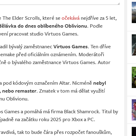
 The Elder Scrolls, které se
očekává
nejdříve za 5 let,
edělávka do dnes oblíbeného Oblivionu
. Podle
ení pracovat studio Virtuos Games.
radil bývalý zaměstnanec
Virtuos Games
. Ten dříve
 Remake před oficiálním oznámením. Moderátoři
ečně o bývalého zaměstnance Virtuos Games. Autor
jena pod kódovým označením Altar. Nicméně
nebyl
e, nebo remaster
. Zmatek v tom má dělat využití
nu Oblivionu.
uos Games a pomáhá má firma Black Shamrock. Titul by
řípadně na začátku roku 2025 pro Xbox a PC.
avdivá, tak to bude čára přes rozpočet fanouškům,