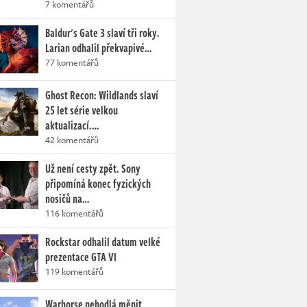
7 komentářů
Baldur's Gate 3 slaví tři roky.
Larian odhalil překvapivé…
77 komentářů
Ghost Recon: Wildlands slaví
25 let série velkou
aktualizací.…
42 komentářů
Už není cesty zpět. Sony
připomíná konec fyzických
nosičů na…
116 komentářů
Rockstar odhalil datum velké
prezentace GTA VI
119 komentářů
Warhorse nehodlá měnit