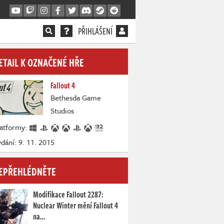
PŘIHLÁŠENÍ
ETAIL K OZNAČENÉ HŘE
Fallout 4
Bethesda Game
Studios
latformy:
dání: 9. 11. 2015
EPŘEHLÉDNĚTE
Modifikace Fallout 2287:
Nuclear Winter mění Fallout 4
na…