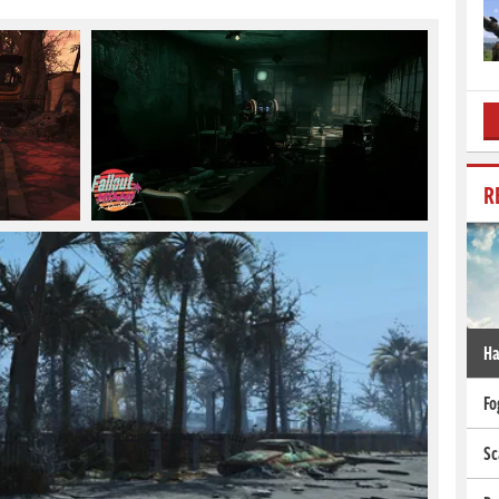
R
Ha
Fo
Sc