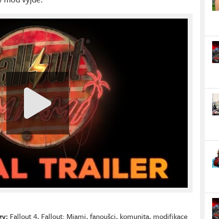
gy:
Fallout 4
,
Fallout: Miami
,
fanoušci
,
komunita
,
modifikace