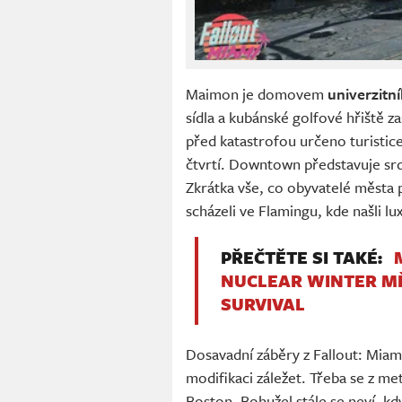
Maimon je domovem
univerzit
sídla a kubánské golfové hřiště z
před katastrofou určeno turistic
čtvrtí. Downtown představuje srd
Zkrátka vše, co obyvatelé města p
scházeli ve Flamingu, kde našli lu
PŘEČTĚTE SI TAKÉ:
NUCLEAR WINTER MĚ
SURVIVAL
Dosavadní záběry z Fallout: Miami 
modifikaci záležet. Třeba se z me
Boston. Bohužel stále se neví, k