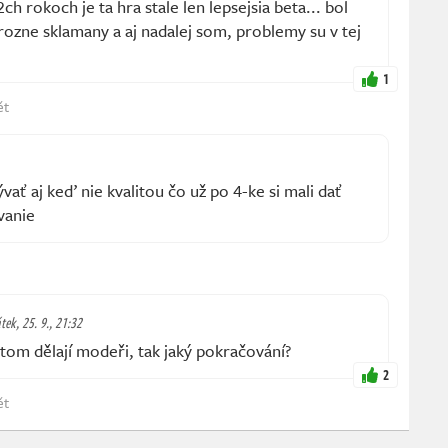
ch rokoch je ta hra stale len lepsejsia beta... bol
ozne sklamany a aj nadalej som, problemy su v tej
1
ět
ývať aj keď nie kvalitou čo už po 4-ke si mali dať
vanie
tek, 25. 9., 21:32
tom dělají modeři, tak jaký pokračování?
2
ět