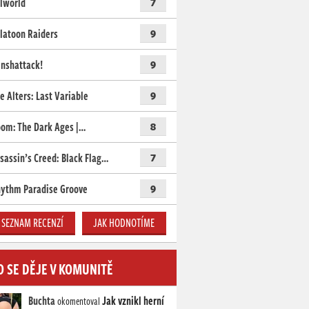
lworld
7
latoon Raiders
9
nshattack!
9
e Alters: Last Variable
9
om: The Dark Ages |…
8
sassin’s Creed: Black Flag…
7
ythm Paradise Groove
9
SEZNAM RECENZÍ
JAK HODNOTÍME
O SE DĚJE V KOMUNITĚ
Buchta
Jak vznikl herní
okomentoval