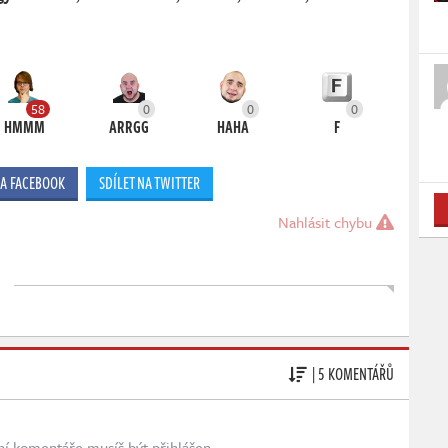
58
0
0
0
HMMM
ARRGG
HAHA
F
NA FACEBOOK
SDÍLET NA TWITTER
Nahlásit chybu
| 5 KOMENTÁŘŮ
ní komentáře musíš být přihlášen.