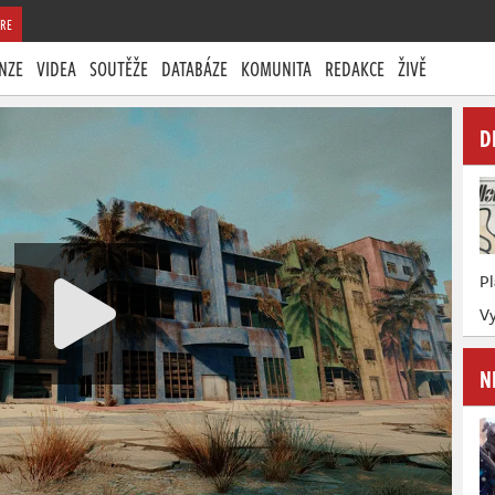
RE
NZE
VIDEA
SOUTĚŽE
DATABÁZE
KOMUNITA
REDAKCE
ŽIVĚ
D
P
Vy
N