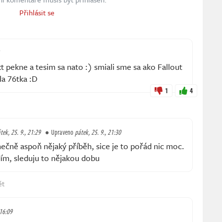
Přihlásit se
t pekne a tesim sa nato :) smiali sme sa ako Fallout
la 76tka :D
1
4
tek, 25. 9., 21:29
Upraveno
pátek, 25. 9., 21:30
čně aspoň nějaký příběh, sice je to pořád nic moc.
dím, sleduju to nějakou dobu
ět
 16:09