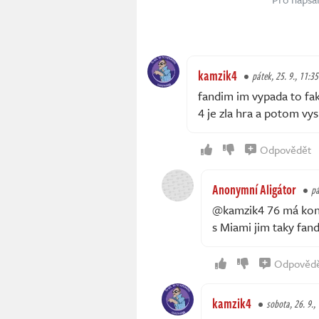
kamzik4
pátek, 25. 9., 11:35
fandim im vypada to fak
4 je zla hra a potom vys
Odpovědět
Anonymní Aligátor
pá
@kamzik4 76 má kone
s Miami jim taky fan
Odpověd
kamzik4
sobota, 26. 9.,