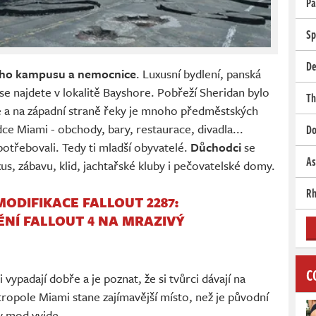
Pa
Sp
De
ního kampusu a nemocnice
. Luxusní bydlení, panská
ase najdete v lokalitě Bayshore. Pobřeží Sheridan bylo
Th
e a na západní straně řeky je mnoho předměstských
ce Miami - obchody, bary, restaurace, divadla...
Do
otřebovali. Tedy ti mladší obyvatelé.
Důchodci
se
As
xus, zábavu, klid, jachtařské kluby i pečovatelské domy.
Rh
MODIFIKACE FALLOUT 2287:
NÍ FALLOUT 4 NA MRAZIVÝ
C
vypadají dobře a je poznat, že si tvůrci dávají na
tropole Miami stane zajímavější místo, než je původní
dy mod vyjde.