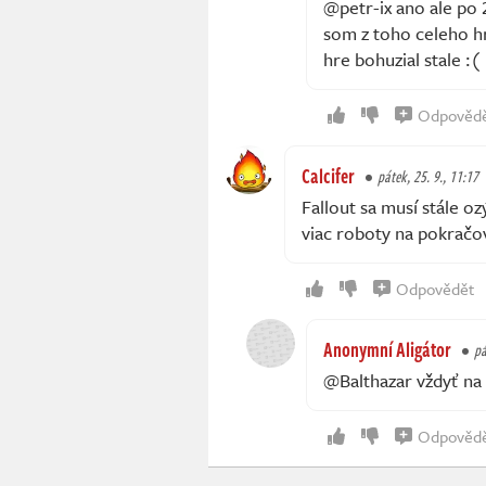
@petr-ix ano ale po 2
som z toho celeho hr
hre bohuzial stale :(
Odpověd
Calcifer
pátek, 25. 9., 11:17
Fallout sa musí stále oz
viac roboty na pokračo
Odpovědět
Anonymní Aligátor
pá
@Balthazar vždyť na 
Odpověd