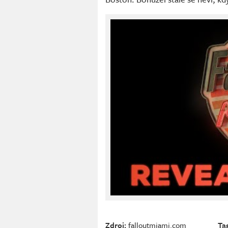
Zdroj:
falloutmiami.com
Ta