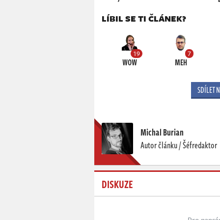
LÍBIL SE TI ČLÁNEK?
19
7
WOW
MEH
SDÍLET 
Michal Burian
Autor článku / Šéfredaktor
DISKUZE
Pro napsá