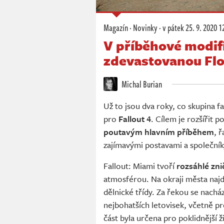
Magazín
·
Novinky
·
v pátek
25. 9. 2020 1
V příběhové modifi
zdevastovanou Flo
Michal Burian
Už to jsou dva roky, co skupina 
pro
Fallout 4
. Cílem je rozšířit
poutavým hlavním příběhem
, 
zajímavými postavami a společník
Fallout: Miami tvoří
rozsáhlé zn
atmosférou. Na okraji města naj
dělnické třídy. Za řekou se nacház
nejbohatších letovisek, včetně pr
část byla určena pro poklidnější ž