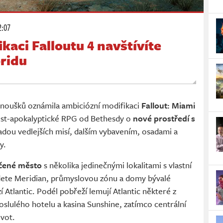
2:07
kaci Falloutu 4 navštívíte
ridu
fanoušků oznámila ambiciózní modifikaci
Fallout: Miami
 post-apokalyptické RPG od Bethesdy o
nové prostředí s
řadou vedlejších misí, dalším vybavením, osadami a
y.
ičené město
s několika jedinečnými lokalitami s vlastní
dete Meridian, průmyslovou zónu a domy bývalé
í Atlantic. Podél pobřeží lemují Atlantic některé z
oslulého hotelu a kasina Sunshine, zatímco centrální
ivot.