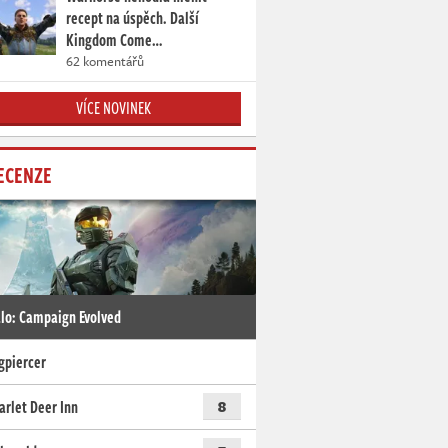
recept na úspěch. Další
Kingdom Come…
62 komentářů
VÍCE NOVINEK
ECENZE
lo: Campaign Evolved
gpiercer
arlet Deer Inn
8