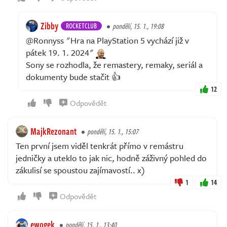
Zibby
ROCKETCLUB
pondělí, 15. 1., 19:08
@Ronnyss "Hra na PlayStation 5 vychází již v
pátek 19. 1. 2024"
Sony se rozhodla, že remastery, remaky, seriál a
dokumenty bude stačit 👍
12
Odpovědět
MajkRezonant
pondělí, 15. 1., 15:07
Ten první jsem viděl tenkrát přímo v remástru
jedničky a uteklo to jak nic, hodně záživný pohled do
zákulisí se spoustou zajímavostí.. x)
1
14
Odpovědět
ewogek
pondělí, 15. 1., 13:40