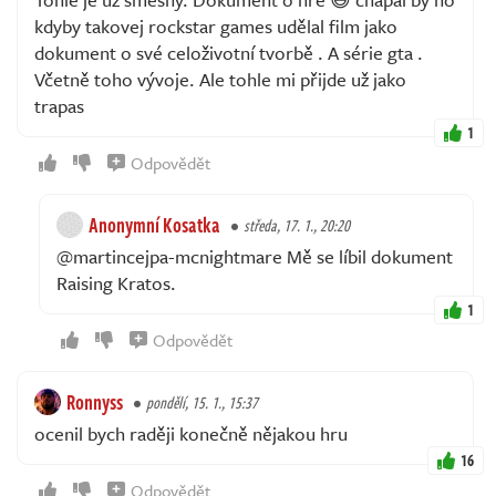
kdyby takovej rockstar games udělal film jako
dokument o své celoživotní tvorbě . A série gta .
Včetně toho vývoje. Ale tohle mi přijde už jako
trapas
1
Odpovědět
Anonymní Kosatka
středa, 17. 1., 20:20
@martincejpa-mcnightmare Mě se líbil dokument
Raising Kratos.
1
Odpovědět
Ronnyss
pondělí, 15. 1., 15:37
ocenil bych raději konečně nějakou hru
16
Odpovědět