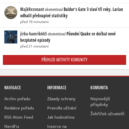
MajkRezonant
Baldur's Gate 3 slaví tři roky. Larian
okomentoval
odhalil překvapivé statistiky
před 18 minutami
jirka-hamrik665
Původní Quake se dočkal nové
okomentoval
bezplatné epizody
před 21 minutami
PŘEHLED AKTIVITY KOMUNITY
NAVIGACE
INFORMACE
KOMUNITA
Archiv pořadu
Zásady ochrany
Nejnovější
příspěvky
Redakce pořadu
Pravidla užívání
Žebříček uživatelů
RSS Atom Feed
Jak hodnotíme
NerdFix
Inzerce na