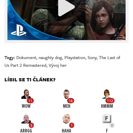
Tagy:
Dokument
,
naughty dog
,
Playstation
,
Sony
,
The Last of
Us Part 2 Remastered
,
Vývoj her
LÍBIL SE TI ČLÁNEK?
11
16
112
WOW
MEH
HMMM
3
1
0
ARRGG
HAHA
F