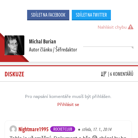
SDÍLET NA FACEBOOK
SDÍLET NA TWITTER
Nahlásit chybu
Michal Burian
Autor článku / Šéfredaktor
DISKUZE
| 6 KOMENTÁŘŮ
Pro napsání komentáře musíš být přihlášen.
Přihlásit se
Nightmare1995
ROCKETCLUB
středa, 17. 1., 20:14
Tohle je už směšný. Dokument o hře 😅 chápal by ho