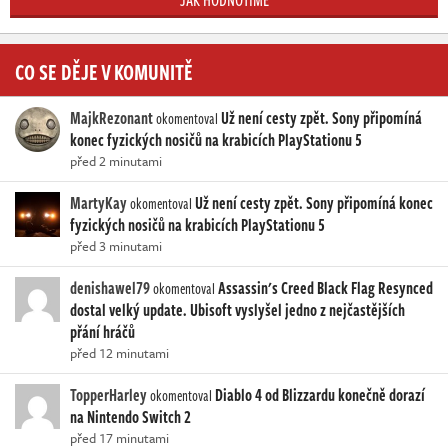
JAK HODNOTÍME
CO SE DĚJE V KOMUNITĚ
MajkRezonant
Už není cesty zpět. Sony připomíná
okomentoval
konec fyzických nosičů na krabicích PlayStationu 5
před 2 minutami
MartyKay
Už není cesty zpět. Sony připomíná konec
okomentoval
fyzických nosičů na krabicích PlayStationu 5
před 3 minutami
denishawel79
Assassin's Creed Black Flag Resynced
okomentoval
dostal velký update. Ubisoft vyslyšel jedno z nejčastějších
přání hráčů
před 12 minutami
TopperHarley
Diablo 4 od Blizzardu konečně dorazí
okomentoval
na Nintendo Switch 2
před 17 minutami