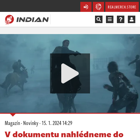
REALMERCH.STORE
Magazín
Recenze
Videa
Soutěže
Databáze
Komunita
Magazín
·
Novinky
·
15. 1. 2024 14:29
Redakce
V dokumentu nahlédneme do