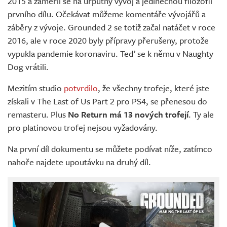
2015 a zaměřil se na urputný vývoj a jedinečnou filozofii
prvního dílu. Očekávat můžeme komentáře vývojářů a
záběry z vývoje. Grounded 2 se totiž začal natáčet v roce
2016, ale v roce 2020 byly přípravy přerušeny, protože
vypukla pandemie koronaviru. Teď se k němu v Naughty
Dog vrátili.
Mezitím studio
potvrdilo
, že všechny trofeje, které jste
získali v The Last of Us Part 2 pro PS4, se přenesou do
remasteru. Plus
No Return má 13 nových trofejí
. Ty ale
pro platinovou trofej nejsou vyžadovány.
Na první díl dokumentu se můžete podívat níže, zatímco
nahoře najdete upoutávku na druhý díl.