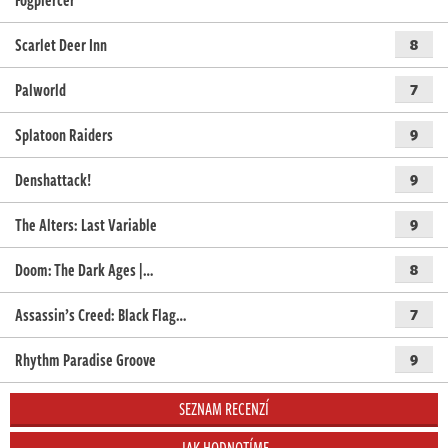
Fogpiercer
Scarlet Deer Inn
8
Palworld
7
Splatoon Raiders
9
Denshattack!
9
The Alters: Last Variable
9
Doom: The Dark Ages |…
8
Assassin’s Creed: Black Flag…
7
Rhythm Paradise Groove
9
SEZNAM RECENZÍ