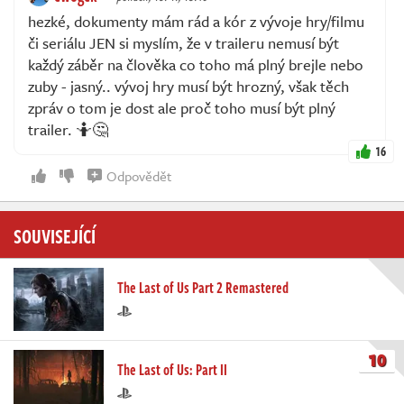
hezké, dokumenty mám rád a kór z vývoje hry/filmu
či seriálu JEN si myslím, že v traileru nemusí být
každý záběr na člověka co toho má plný brejle nebo
zuby - jasný.. vývoj hry musí být hrozný, však těch
zpráv o tom je dost ale proč toho musí být plný
trailer. 🤷🤔
16
Odpovědět
SOUVISEJÍCÍ
The Last of Us Part 2 Remastered
10
The Last of Us: Part II